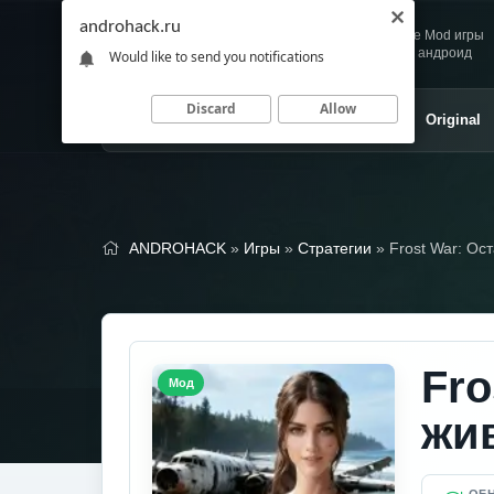
androhack.ru
Andro
Скачивай любимые Mod игры
HACK
и приложения для андроид
Would like to send you notifications
Discard
Allow
Главная
Игры
Приложения
Original
ANDROHACK
»
Игры
»
Стратегии
» Frost War: Ос
Fro
Мод
жи