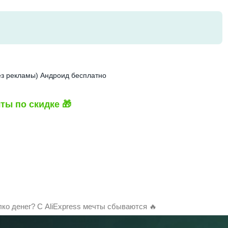
без рекламы) Андроид бесплатно
ты по скидке 🎁
лко денег? С AliExpress мечты сбываются 🔥