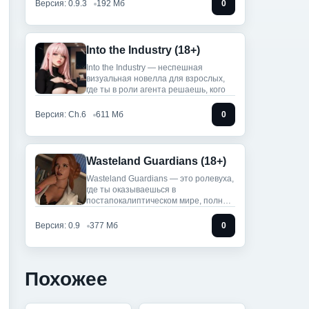
Версия: 0.9.3
192 Мб
0
Into the Industry (18+)
Into the Industry — неспешная
визуальная новелла для взрослых,
где ты в роли агента решаешь, кого
Версия: Ch.6
611 Мб
0
Wasteland Guardians (18+)
Wasteland Guardians — это ролевуха,
где ты оказываешься в
постапокалиптическом мире, полным
хаоса.
Версия: 0.9
377 Мб
0
Похожее