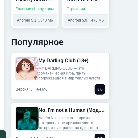
(Мод,
(Мод меню)
Ролевые / На русском
Стратегии
Бесплатный
крафт)
Android 5.1 и выше
548 Мб
Android 5.0 и выше
476 Мб
Популярное
My Darling Club (18+)
MY DARLING CLUB — это
романтическая игра, где ты
погружаешься в мир теплых чувств и
историй.
Версия: 5
64 Мб
3.6
No, I'm not a Human (Мод, Unlocked)
No, I'm Not a Human — мрачное
интерактивное приключение, в
котором ты играешь за одинокого