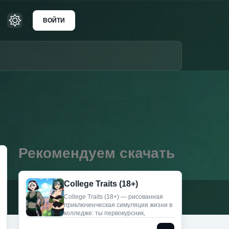
ВОЙТИ
Рекомендуем скачать
College Traits (18+)
College Traits (18+) — рисованная
приключенческая симуляция жизни в
колледже: ты первокурсник,