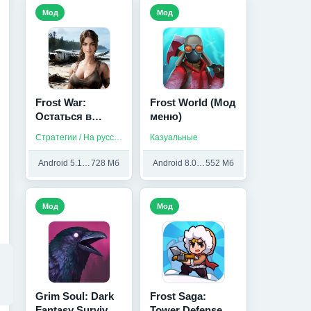
Мод
Мод
Frost War:
Frost World (Мод
Остаться в
меню)
живых (Мод, без
Стратегии / На русском
Казуальные
рекламы)
Android 5.1 и выше
728 Мб
Android 8.0 и выше
552 Мб
Мод
Мод
Grim Soul: Dark
Frost Saga:
Fantasy Survival
Tower Defense