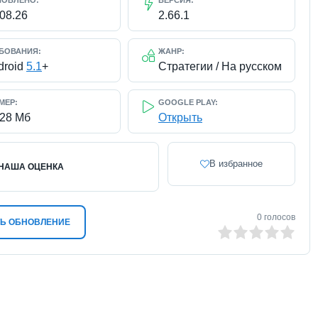
НОВЛЕНО:
ВЕРСИЯ:
.08.26
2.66.1
БОВАНИЯ:
ЖАНР:
droid
5.1
+
Стратегии / На русском
МЕР:
GOOGLE PLAY:
728 Мб
Открыть
В избранное
НАША ОЦЕНКА
0
голосов
Ь ОБНОВЛЕНИЕ
0
1
2
3
4
5