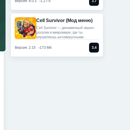
Версия: 8.0.3
1.2 Гб
3.7
Cell Survivor (Мод меню)
Cell Survivor — динамичный экшен-
рогалик в микромире, где ты
управляешь антивирусными
артефактами,
Версия: 2.15
173 Мб
3.4