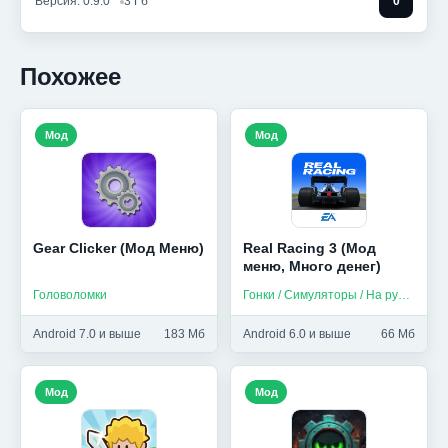
Версия: 0.9.0
3 Гб
0
Похожее
Мод
Мод
Gear Clicker (Мод Меню)
Real Racing 3 (Мод
меню, Много денег)
Головоломки
Гонки / Симуляторы / На русском
Android 7.0 и выше
183 Мб
Android 6.0 и выше
66 Мб
Мод
Мод