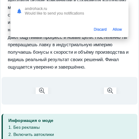
механических решений, среди которых ключевыми
androhack.ru
Would like to send you notifications
станут
мощные агрегаты
и
быстрые конвейеры
. В
игре есть система прокачки ресурсов, оффлайн
накопления и серия испытаний с наградами, которые
Discard
Allow
дают ощутимый прогресс и новые цели. Постепенно ты
превращаешь лавку в индустриальную империю
получаешь бонусы к скорости и объёму производства и
видишь реальный результат своих решений. Финал
ощущается уверенно и завершённо.
Информация о моде
1. Без рекламы
2. Включить автоклики