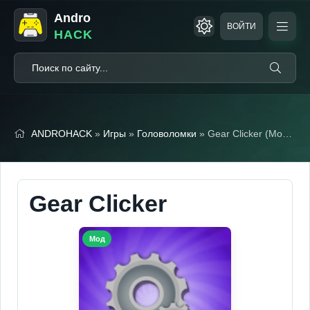
Andro
ВОЙТИ
HACK
ANDROHACK
»
Игры
»
Головоломки
» Gear Clicker (Мод Меню)
Gear Clicker
Мод