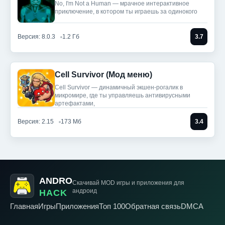
No, I'm Not a Human — мрачное интерактивное
приключение, в котором ты играешь за одинокого
Версия: 8.0.3
1.2 Гб
3.7
Cell Survivor (Мод меню)
Cell Survivor — динамичный экшен-рогалик в
микромире, где ты управляешь антивирусными
артефактами,
Версия: 2.15
173 Мб
3.4
ANDRO
Скачивай MOD игры
и приложения для
андроид
HACK
Главная
Игры
Приложения
Топ 100
Обратная связь
DMCA