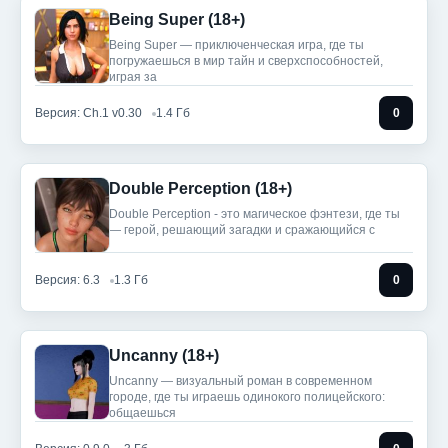
Being Super (18+)
Being Super — приключенческая игра, где ты
погружаешься в мир тайн и сверхспособностей,
играя за
Версия: Ch.1 v0.30
1.4 Гб
0
Double Perception (18+)
Double Perception - это магическое фэнтези, где ты
— герой, решающий загадки и сражающийся с
Версия: 6.3
1.3 Гб
0
Uncanny (18+)
Uncanny — визуальный роман в современном
городе, где ты играешь одинокого полицейского:
общаешься