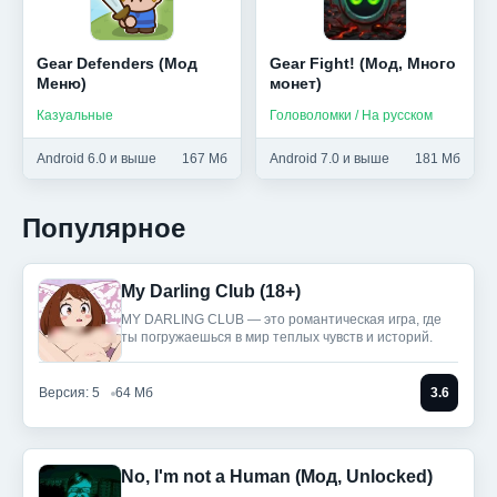
Gear Defenders (Мод
Gear Fight! (Мод, Много
Меню)
монет)
Казуальные
Головоломки / На русском
Android 6.0 и выше
167 Мб
Android 7.0 и выше
181 Мб
Популярное
My Darling Club (18+)
MY DARLING CLUB — это романтическая игра, где
ты погружаешься в мир теплых чувств и историй.
Версия: 5
64 Мб
3.6
No, I'm not a Human (Мод, Unlocked)