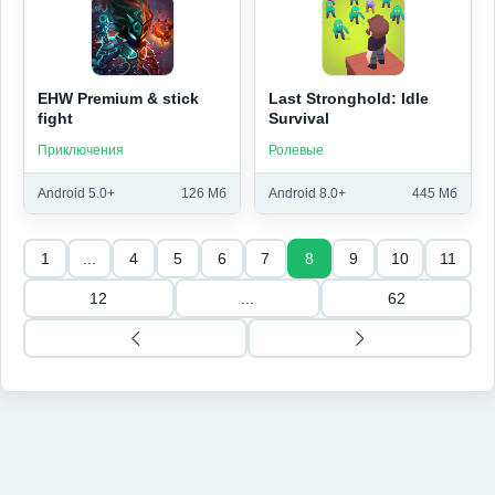
EHW Premium & stick
Last Stronghold: Idle
fight
Survival
Приключения
Ролевые
Android 5.0+
126 Мб
Android 8.0+
445 Мб
1
...
4
5
6
7
8
9
10
11
12
...
62