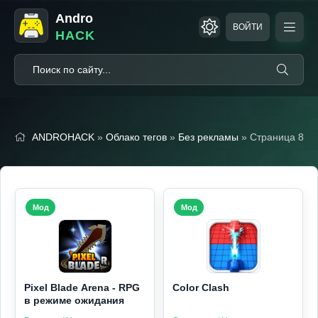
Andro
ВОЙТИ
HACK
ANDROHACK
»
Облако тегов
»
Без рекламы
» Страница 8
Мод
Мод
Pixel Blade Arena - RPG
Color Clash
в режиме ожидания