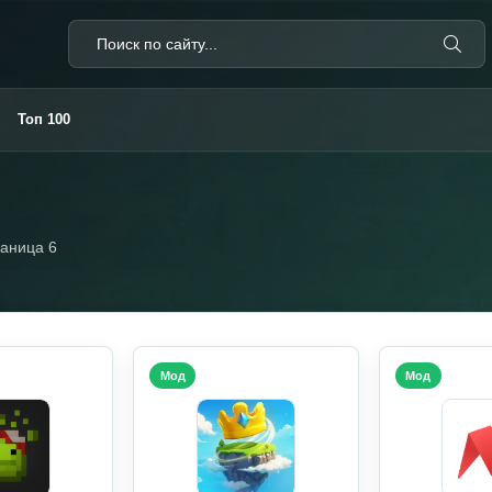
Топ 100
аница 6
Мод
Мод