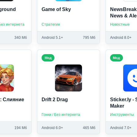
yground
Game of Sky
NewsBreak:
News & Ale
Без интернета
Стратегии
Новостные
340 Мб
Android 5.1+
795 Мб
Android 8.0+
Мод
Мод
n: Слияние
Drift 2 Drag
Sticker.ly - 
Maker
Гонки / Без интернета
Инструменты
194 Мб
Android 6.0+
465 Мб
Android 7.0+