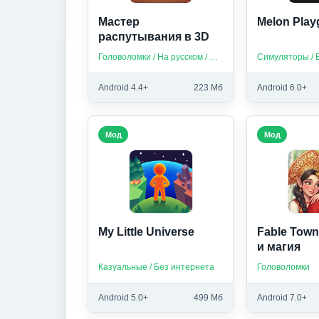
Мастер
Melon Pla
распутывания в 3D
Головоломки / На русском / Без интернета
Симуляторы / 
Android 4.4+
223 Мб
Android 6.0+
Мод
Мод
My Little Universe
Fable Tow
и магия
Казуальные / Без интернета
Головоломки
Android 5.0+
499 Мб
Android 7.0+