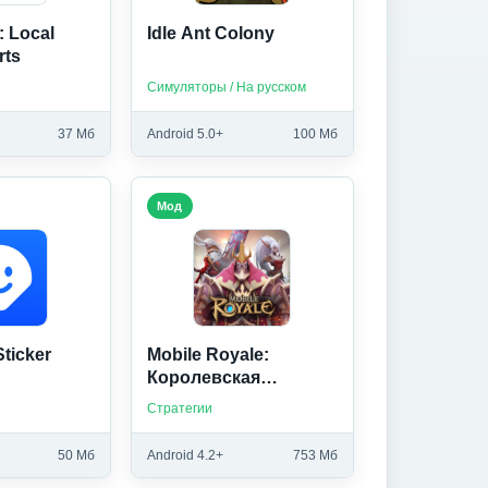
 Local
Idle Ant Colony
rts
Симуляторы / На русском
37 Мб
Android 5.0+
100 Мб
Мод
Sticker
Mobile Royale:
Королевская
Стратегия
Стратегии
50 Мб
Android 4.2+
753 Мб