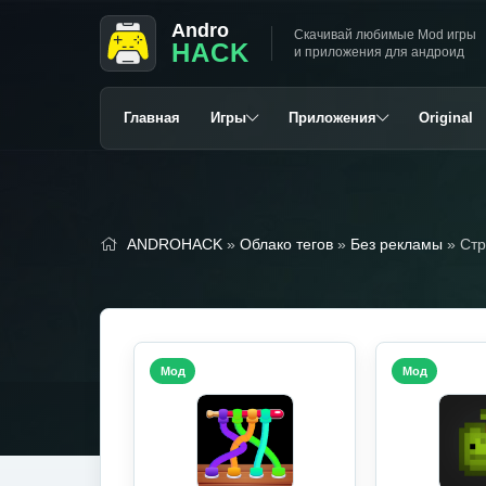
Andro
Скачивай любимые Mod игры
HACK
и приложения для андроид
Главная
Игры
Приложения
Original
ANDROHACK
»
Облако тегов
»
Без рекламы
» Стр
Мод
Мод