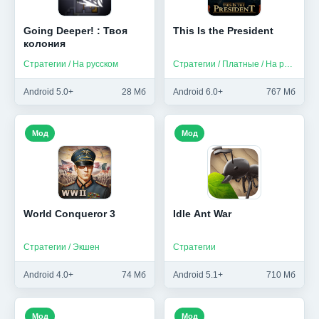
Going Deeper! : Твоя
This Is the President
колония
Стратегии / На русском
Стратегии / Платные / На русском
Android 5.0+
28 Мб
Android 6.0+
767 Мб
Мод
Мод
World Conqueror 3
Idle Ant War
Стратегии / Экшен
Стратегии
Android 4.0+
74 Мб
Android 5.1+
710 Мб
Мод
Мод