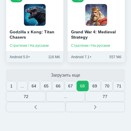
Godzilla x Kong: Titan
Grand War 4: Medieval
Chasers
Strategy
Стратегии / На русском
Стратегии / На русском
Android 5.0+
116 Мб
Android 7.1+
557 Мб
Загрузить еще
1
...
64
65
66
67
68
69
70
71
72
...
77