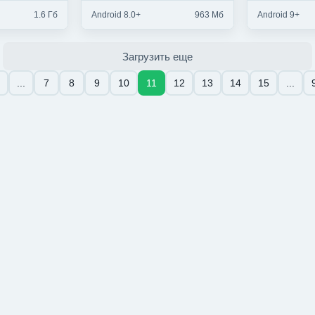
1.6 Гб
Android 8.0+
963 Мб
Android 9+
Загрузить еще
...
7
8
9
10
11
12
13
14
15
...