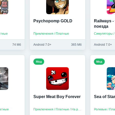
Psychopomp GOLD
Railways 
поезда
атные
Приключения / Платные
74 Мб
Android 7.0+
365 Мб
Android 7.0+
Мод
Мод
Super Meat Boy Forever
Sea of Sta
латные
Приключения / Платные / На русском
Ролевые / Пл