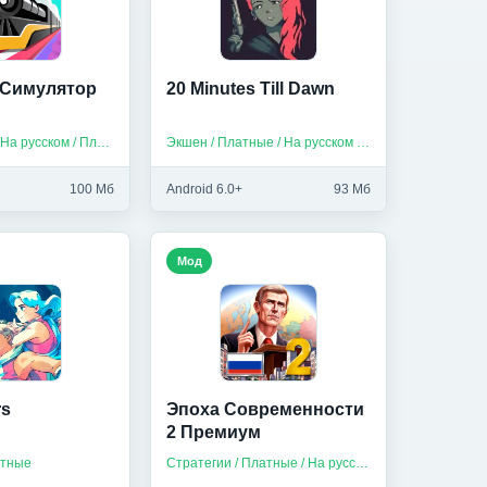
- Симулятор
20 Minutes Till Dawn
Симуляторы / На русском / Платные
Экшен / Платные / На русском / Без интернета
100 Мб
Android 6.0+
93 Мб
Мод
rs
Эпоха Современности
2 Премиум
атные
Стратегии / Платные / На русском