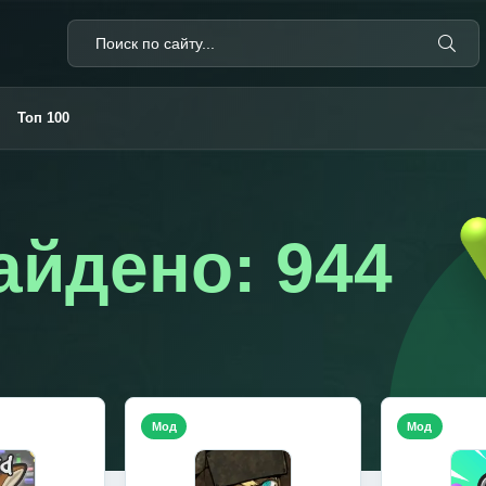
Топ 100
айдено: 944
Мод
Мод