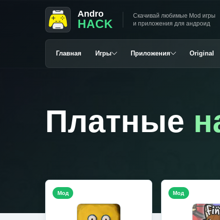
Andro
Скачивай любимые Mod игры
HACK
и приложения для андроид
Главная
Игры
Приложения
Original
Платные
н
Мод
Мод