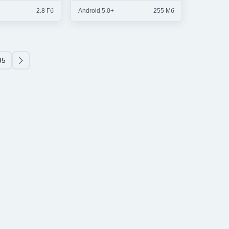
2.8 Гб
Android 5.0+
255 Мб
95