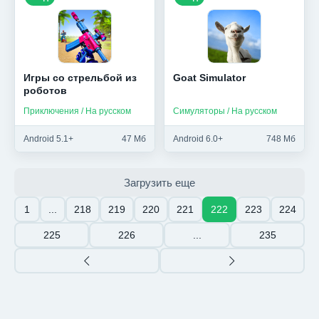
Игры со стрельбой из
Goat Simulator
роботов
Приключения / На русском
Симуляторы / На русском
Android 5.1+
47 Мб
Android 6.0+
748 Мб
Загрузить еще
1
...
218
219
220
221
222
223
224
225
226
...
235