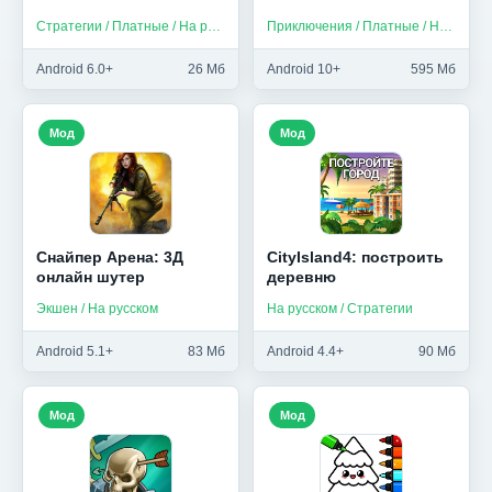
Стратегии / Платные / На русском
Приключения / Платные / На русском
Android 6.0+
26 Мб
Android 10+
595 Мб
Мод
Мод
Снайпер Арена: 3Д
CityIsland4: построить
онлайн шутер
деревню
Экшен / На русском
На русском / Стратегии
Android 5.1+
83 Мб
Android 4.4+
90 Мб
Мод
Мод