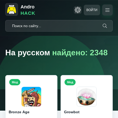
Andro
ВОЙТИ
HACK
На русском
найдено: 2348
Мод
Мод
Bronze Age
Growbot