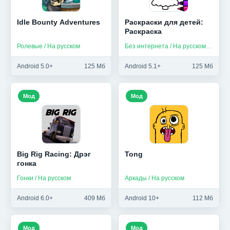
Idle Bounty Adventures
Раскраски для детей:
Раскраска
Ролевые / На русском
Без интернета / На русском / Обучающие
Android 5.0+
125 Мб
Android 5.1+
125 Мб
Мод
Мод
Big Rig Racing: Дрэг
Tong
гонка
Гонки / На русском
Аркады / На русском
Android 6.0+
409 Мб
Android 10+
112 Мб
Мод
Мод