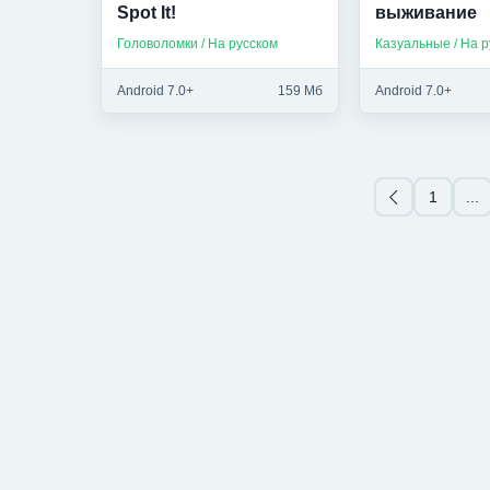
Spot It!
выживание
Головоломки / На русском
Казуальные / На р
Android 7.0+
159 Мб
Android 7.0+
1
...