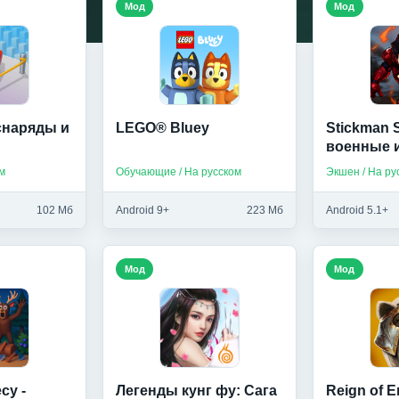
Мод
Мод
снаряды и
LEGO® Bluey
Stickman S
военные 
м
Обучающие / На русском
102 Мб
Android 9+
223 Мб
Android 5.1+
Мод
Мод
су -
Легенды кунг фу: Сага
Reign of E