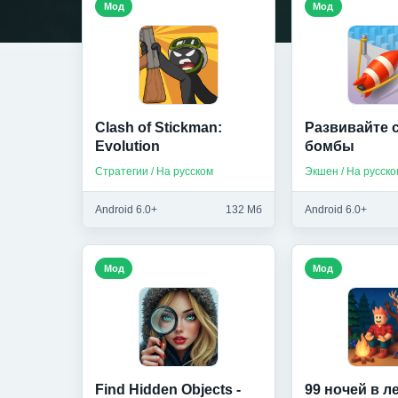
Мод
Мод
Clash of Stickman:
Развивайте 
Evolution
бомбы
Стратегии / На русском
Экшен / На русско
Android 6.0+
132 Мб
Android 6.0+
Мод
Мод
Find Hidden Objects -
99 ночей в ле