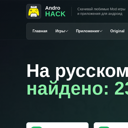
Andro
Скачивай любимые Mod игры
HACK
и приложения для андроид
Главная
Игры
Приложения
Original
На русско
найдено: 2