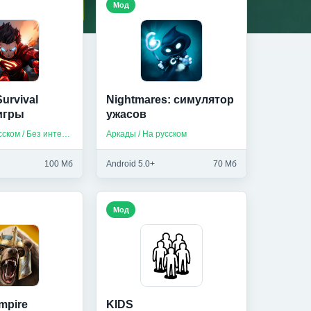
Мод
urvival
Nightmares: симулятор
игры
ужасов
Экшен / На русском / Без интернета
Аркады / На русском
100 Мб
Android 5.0+
70 Мб
Мод
mpire
KIDS