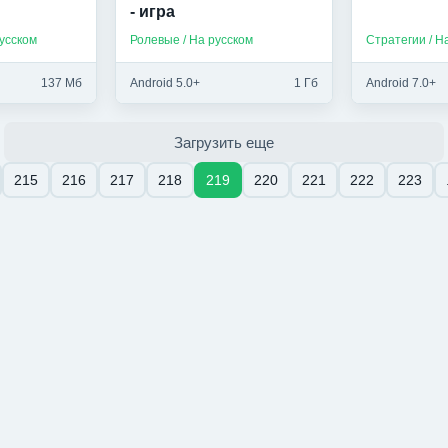
- игра
усском
Ролевые / На русском
Стратегии / Н
137 Мб
Android 5.0+
1 Гб
Android 7.0+
Загрузить еще
215
216
217
218
219
220
221
222
223