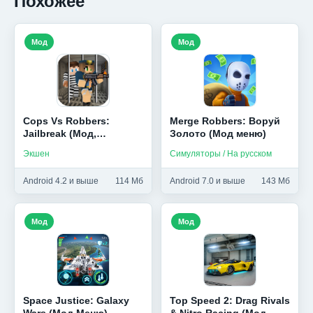
Похожее
Мод
Мод
Cops Vs Robbers:
Merge Robbers: Воруй
Jailbreak (Мод,
Золото (Мод меню)
Unlocked/много денег)
Экшен
Симуляторы / На русском
Android 4.2 и выше
114 Мб
Android 7.0 и выше
143 Мб
Мод
Мод
Space Justice: Galaxy
Top Speed 2: Drag Rivals