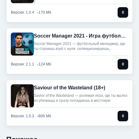
с
Версия: 1.0.4
170 Мб
0
Soccer Manager 2021 - Игра футбольного менеджера (Без рекламы)
Soccer Manager 2021 — футбольный менеджер, где
ты строишь клуб с нуля: селекционируешь,
Версия: 2.1.1
124 Мб
0
Saviour of the Wasteland (18+)
Savior of the Wasteland — ролевая игра, где ты вылез
из убежища и сразу попадаешь в жестокую
Версия: 1.0.3
806 Мб
0