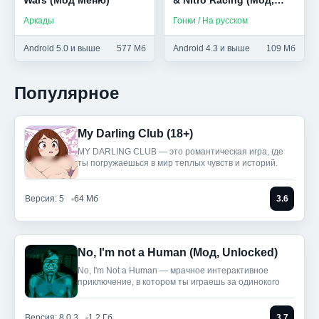
Wars (Мод Меню)
& Nitro Racing (Мод,
Много денег)
Аркады
Гонки / На русском
Android 5.0 и выше
577 Мб
Android 4.3 и выше
109 Мб
Популярное
My Darling Club (18+)
MY DARLING CLUB — это романтическая игра, где
ты погружаешься в мир теплых чувств и историй.
Версия: 5
64 Мб
3.6
No, I'm not a Human (Мод, Unlocked)
No, I'm Not a Human — мрачное интерактивное
приключение, в котором ты играешь за одинокого
Версия: 8.0.3
1.2 Гб
3.7