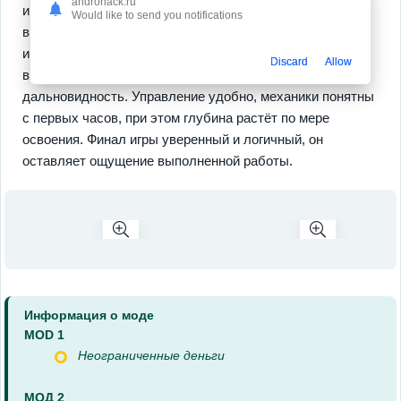
androhack.ru
и
разветвлённые операции
с множеством вариантов
Would like to send you notifications
выполнения. Прогресс ощутим и даёт новые
инструменты для реализации смелых идей, а
Discard
Allow
внутренняя экономика поощряет стратегию и
дальновидность. Управление удобно, механики понятны
с первых часов, при этом глубина растёт по мере
освоения. Финал игры уверенный и логичный, он
оставляет ощущение выполненной работы.
Информация о моде
MOD 1
Неограниченные деньги
МОД 2