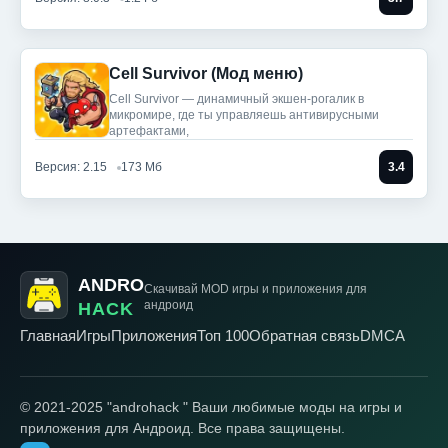
Cell Survivor (Мод меню)
Cell Survivor — динамичный экшен-рогалик в
микромире, где ты управляешь антивирусными
артефактами,
Версия: 2.15
173 Мб
3.4
ANDRO
Скачивай MOD игры
и приложения для
андроид
HACK
Главная
Игры
Приложения
Топ 100
Обратная связь
DMCA
© 2021-2025 "androhack " Ваши любимые моды на игры и
приложения для Андроид. Все права защищены.