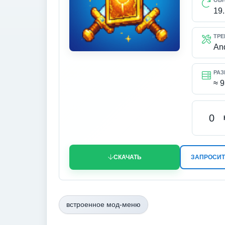
ОБ
19
ТРЕ
An
РАЗ
≈ 
0
СКАЧАТЬ
ЗАПРОСИТ
встроенное мод-меню