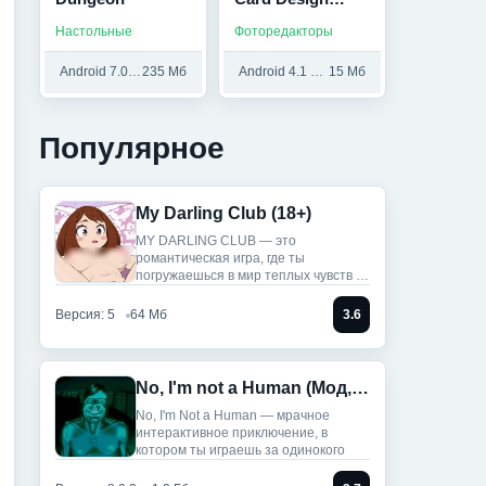
(Мод, Unlocked)
Настольные
Фоторедакторы
Android 7.0 и выше
235 Мб
Android 4.1 и выше
15 Мб
Популярное
My Darling Club (18+)
MY DARLING CLUB — это
романтическая игра, где ты
погружаешься в мир теплых чувств и
историй.
Версия: 5
64 Мб
3.6
No, I'm not a Human (Мод, Unlocked)
No, I'm Not a Human — мрачное
интерактивное приключение, в
котором ты играешь за одинокого