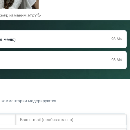
жет, изменим это?💦
д меню)
93 Мб
93 Мб
. комментарии модерируются