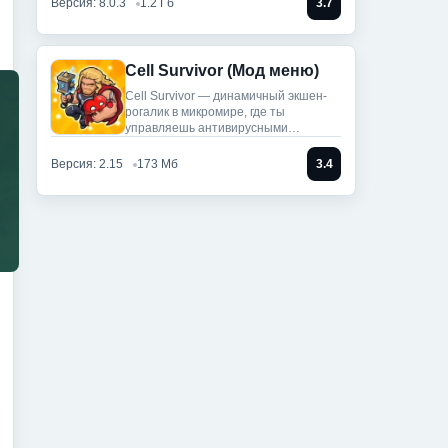
Версия: 8.0.3
1.2 Гб
3.7
Cell Survivor (Мод меню)
Cell Survivor — динамичный экшен-
рогалик в микромире, где ты
управляешь антивирусными
артефактами,
Версия: 2.15
173 Мб
3.4