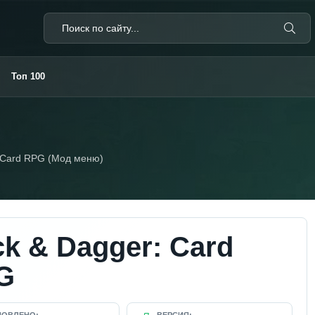
Топ 100
 Card RPG (Мод меню)
k & Dagger: Card
G