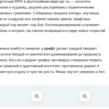
арточная RPG в фэнтезийном мире где ты — искатель
монов и чудовищ, разумно распоряжаясь ограниченными
ошаговых сражениях. Собираешь мощные колоды, изучаешь
ю из сундуков или трофеев павших врагов, крафтишь
каждый ход меняет ход боя. Коллекционирование усиливает
бины и интриги, заставляя возвращаться ради новых открытий
нные комбо и синергии, а
крафт
делает каждый предмет
тысячи билдов от магического доминирования до прорыва в
емли, боссов и редкие трофеи, мотивируя совершенствовать
 сражений и адаптивный интеллект противников держат в
метную отдачу и чувство роста. Финал звучит уверенно и без