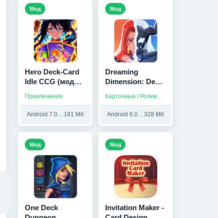
Мод
Мод
Hero Deck-Card
Dreaming
Idle CCG (мод
Dimension: Deck
меню)
Heroes (Мод,
Приключения
Карточные / Ролевые / Стратегии
Много денег/
бесплатные
Android 7.0 и выше
181 Мб
Android 6.0 и выше
328 Мб
покупки)
Мод
Мод
One Deck
Invitation Maker -
Dungeon
Card Design