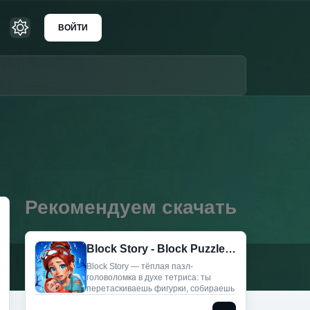
ВОЙТИ
Рекомендуем скачать
Block Story - Block Puzzle (Мод, Много монет)
Block Story — тёплая пазл-
головоломка в духе тетриса: ты
перетаскиваешь фигурки, собираешь