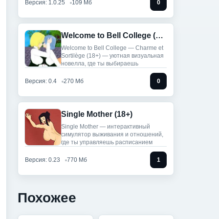
Версия: 1.0.25
109 Мб
0
Welcome to Bell College (18+)
Welcome to Bell College — Charme et
Sortilège (18+) — уютная визуальная
новелла, где ты выбираешь
Версия: 0.4
270 Мб
0
Single Mother (18+)
Single Mother — интерактивный
симулятор выживания и отношений,
где ты управляешь расписанием
Версия: 0.23
770 Мб
1
Похожее