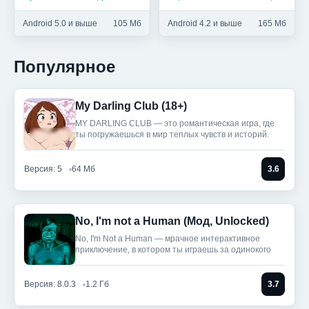
Android 5.0 и выше
105 Мб
Android 4.2 и выше
165 Мб
Популярное
My Darling Club (18+)
MY DARLING CLUB — это романтическая игра, где
ты погружаешься в мир теплых чувств и историй.
Версия: 5
64 Мб
3.6
No, I'm not a Human (Мод, Unlocked)
No, I'm Not a Human — мрачное интерактивное
приключение, в котором ты играешь за одинокого
Версия: 8.0.3
1.2 Гб
3.7