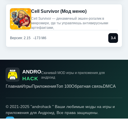
Cell Survivor (Мод меню)
Cell Survivor — динамичный экшен-рогалик в
микромире, где ты управляешь антивирусными
артефактами,
Версия: 2.15
173 Мб
3.4
ANDRO
Скачивай MOD игры
и приложения для
андроид
HACK
Главная
Игры
Приложения
Топ 100
Обратная связь
DMCA
© 2021-2025 "androhack " Ваши любимые моды на игры и
приложения для Андроид. Все права защищены.