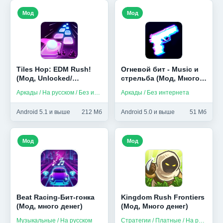
Мод
Мод
Tiles Hop: EDM Rush!
Огневой бит - Мusic и
(Мод, Unlocked/
стрельба (Мод, Много
бесплатные покупки)
денег)
Аркады / На русском / Без интернета
Аркады / Без интернета
Android 5.1 и выше
212 Мб
Android 5.0 и выше
51 Мб
Мод
Мод
Beat Racing-Бит-гонка
Kingdom Rush Frontiers
(Мод, много денег)
(Мод, Много денег)
Музыкальные / На русском
Стратегии / Платные / На русском