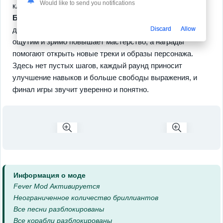
Would like to send you notifications
ключевых особенности которые сразу видны игроку:
Быстрый ритм
,
Кастомизация
и
Челленджи
что
Discard
Allow
делает геймплей разнообразным и гибким. Прогресс
ощутим и зримо повышает мастерство, а награды
помогают открыть новые треки и образы персонажа.
Здесь нет пустых шагов, каждый раунд приносит
улучшение навыков и больше свободы выражения, и
финал игры звучит уверенно и понятно.
Информация о моде
Fever Mod Активируется
Неограниченное количество бриллиантов
Все песни разблокированы
Все корабли разблокированы