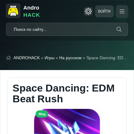
Andro
ВОЙТИ
HACK
ANDROHACK
»
Игры
»
На русском
» Space Dancing: EDM Beat Rush (Мод, Много денег)
Space Dancing: EDM
Beat Rush
Мод