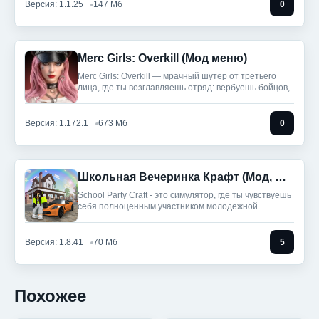
Версия: 1.1.25
147 Мб
0
Merc Girls: Overkill (Мод меню)
Merc Girls: Overkill — мрачный шутер от третьего
лица, где ты возглавляешь отряд: вербуешь бойцов,
Версия: 1.172.1
673 Мб
0
Школьная Вечеринка Крафт (Мод, Много денег)
School Party Craft - это симулятор, где ты чувствуешь
себя полноценным участником молодежной
Версия: 1.8.41
70 Мб
5
Похожее