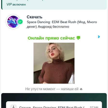
VIP включен
Скачать
Space Dancing: EDM Beat Rush (Мод, Много
денег) Андроид бесплатно
Онлайн прямо сейчас 💬
Не упусти момент — напиши ей 🔥
Скачать Space Dancing: EDM Beat Rush (Мод, Много денег)
57 Мб