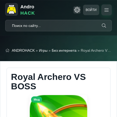
Andro
ВОЙТИ
HACK
ANDROHACK
»
Игры
»
Без интернета
» Royal Archero VS BOSS (Мод, Много денег)
Royal Archero VS
BOSS
Мод