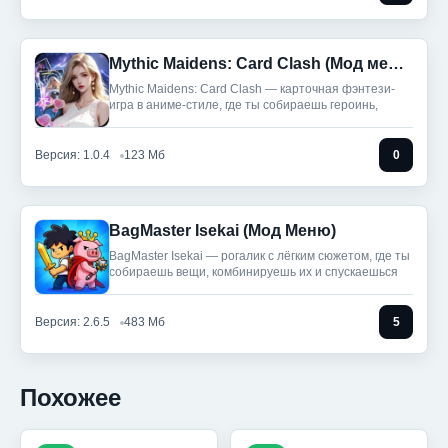
Mythic Maidens: Card Clash (Мод меню)
Mythic Maidens: Card Clash — карточная фэнтези-
игра в аниме-стиле, где ты собираешь героинь,
Версия: 1.0.4
123 Мб
0
BagMaster Isekai (Мод Меню)
BagMaster Isekai — рогалик с лёгким сюжетом, где ты
собираешь вещи, комбинируешь их и спускаешься
Версия: 2.6.5
483 Мб
5
Похожее