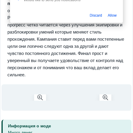
персонажа
и
уновичение оружия
которые дают
ощутимый результат после каждой сессии.
Discard
Allow
Расслабленных сцен здесь чуть больше чем нужно но
прогресс четко читается через улучшения экипировки и
разблокировки умений которые меняют стиль
прохождения. Кампания ставит перед вами постепенные
цели они логично следуют одна за другой и дают
чувство постоянного достижения. Финал прост и
уверенный вы получаете удовольствие от контроля над
персонажем и от понимания что ваш вклад делает его
сильнее.
Информация о моде
Много денег