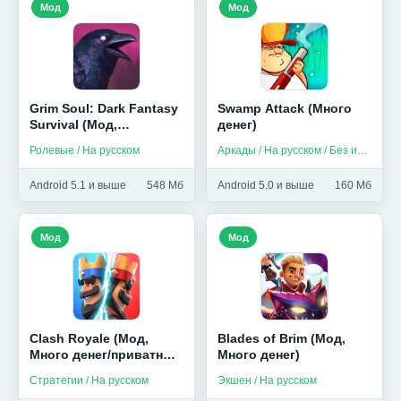
Мод
Мод
Grim Soul: Dark Fantasy
Swamp Attack (Много
Survival (Мод,
денег)
Бесплатный крафт)
Ролевые / На русском
Аркады / На русском / Без интернета
Android 5.1 и выше
548 Мб
Android 5.0 и выше
160 Мб
Мод
Мод
Clash Royale (Мод,
Blades of Brim (Мод,
Много денег/приватный
Много денег)
сервер)
Стратегии / На русском
Экшен / На русском