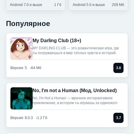
Android 7.0 и выше
1 Гб
Android 5.0 и выше
209 Мб
Популярное
My Darling Club (18+)
MY DARLING CLUB — это романтическая игра, где
ты погружаешься в мир теплых чувств и историй.
Версия: 5
64 Мб
3.6
No, I'm not a Human (Мод, Unlocked)
No, I'm Not a Human — мрачное интерактивное
приключение, в котором ты играешь за одинокого
Версия: 8.0.3
1.2 Гб
3.7