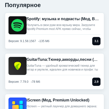
Популярное
Spotify: музыка и подкасты (Мод, Всё разблокировано)
Получить в свои руки всю музыку мира. Загрузите
Spotify Premium mod APK прямо сейчас, чтобы
Версия: 9.1.58.1567
135 Мб
3.1
GuitarTuna:Тюнер,аккорды,песни (Мод, Premium Unlocked)
GuitarTuna — удобный хроматический тюнер для
гитар и укулеле, идеален для новичков и профи: ты
Версия: 7.79.0
78 Мб
2.9
iScreen (Мод, Premium Unlocked)
iScreen — уютный лаунчер для домашнего экрана: