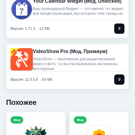
Your Calendar Widget (Мод, Unlocked)
Ваш Календарный Виджет — это именно тот виджет
для Google Календаря, без которого тебе теперь не
Версия: 1.71.3
12 Мб
0
VideoShow Pro (Мод, Премиум)
VideoShow — приложение для редактирования
видео и фото: ты быстро выбираешь материалы,
монтируешь
Версия: 11.0.5.6
54 Мб
0
Похожее
Мод
Мод