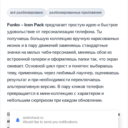
всё разблокировано
разблокированные приложения
Funko – Icon Pack
предлагает простую идею и быстрое
удовольствие от персонализации телефона. Ты
получаешь большую коллекцию вручную нарисованных
иконок и в пару движений заменяешь стандартные
значки на милых чиби-персонажей, меняешь обои из
встроенной галереи и оформляешь папки так, что экран
оживает. Основной цикл прост и понятен: выбираешь
тему, применяешь через любимый лаунчер, оцениваешь
результат и при необходимости переключаешь
альтернативную версию. В пару кликов телефон
превращается в мини-коллекцию с характером и
небольшим сюрпризом при каждом обновлении.
В комплекте есть
маскировка для не темизированных
androhack.ru
иконок
, динамические календари и поддержка
Would like to send you notifications
популярных сервисов чтобы всё выглядело цельно.