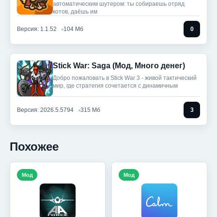
автоматическим шутером: ты собираешь отряд
котов, даёшь им
Версия: 1.1.52
104 Мб
0
Stick War: Saga (Мод, Много денег)
Добро пожаловать в Stick War 3 - живой тактический
мир, где стратегия сочетается с динамичным
Версия: 2026.5.5794
315 Мб
3
Похожее
Мод
Мод