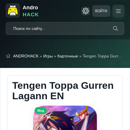
Andro
ВОЙТИ
HACK
ANDROHACK
»
Игры
»
Карточные
» Tengen Toppa Gurren Lagann EN (Мод Меню)
Tengen Toppa Gurren
Lagann EN
Мод