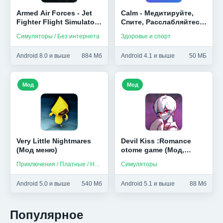
Armed Air Forces - Jet
Calm - Медитируйте,
Fighter Flight Simulator
Спите, Расслабляйтесь
(Мод, Бесплатные
(Unlocked)
Симуляторы / Без интернета
Здоровье и спорт
покупки)
Android 8.0 и выше
884 Мб
Android 4.1 и выше
50 МБ
Мод
Мод
Very Little Nightmares
Devil Kiss :Romance
(Мод меню)
otome game (Мод,
Премиум выборы)
Приключения / Платные / На русском
Симуляторы
Android 5.0 и выше
540 Мб
Android 5.1 и выше
88 Мб
Популярное