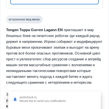
встроенное мод-меню
Tengen Toppa Gurren Lagann EN
приглашает в мир
бешеных боев на гигантских роботах где каждый раунд
держит в напряжении. Игроки собирают и модифицируют
буровые мехи прокачивают экипаж и выходят на арену
против всё более опасных противников. Основной цикл
прост и увлекателен: сбор ресурсов создание и апгрейд
машин затем масштабные сражения с волнениями и
неожиданными тактическими поворотами которые
заставляют менять подход к каждой битве и ждать
следующего сражения с нетерпением и интересом.
Здесь ключевые элементы сделаны нацелено чтобы
androhack.ru
радовать игрока:
динамичные битвы
,
глубокая
Would like to send you notifications
кастомизация
и управляемая прогрессия позволяют