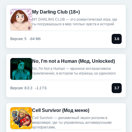
My Darling Club (18+)
MY DARLING CLUB — это романтическая игра, где
ты погружаешься в мир теплых чувств и историй.
Версия: 5
64 Мб
3.6
No, I'm not a Human (Мод, Unlocked)
No, I'm Not a Human — мрачное интерактивное
приключение, в котором ты играешь за одинокого
Версия: 8.0.3
1.2 Гб
3.7
Cell Survivor (Мод меню)
Cell Survivor — динамичный экшен-рогалик в
микромире, где ты управляешь антивирусными
артефактами,