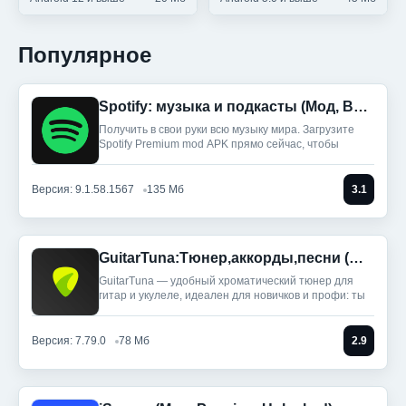
Популярное
Spotify: музыка и подкасты (Мод, Всё разблокировано)
Получить в свои руки всю музыку мира. Загрузите
Spotify Premium mod APK прямо сейчас, чтобы
Версия: 9.1.58.1567
135 Мб
3.1
GuitarTuna:Тюнер,аккорды,песни (Мод, Premium Unlocked)
GuitarTuna — удобный хроматический тюнер для
гитар и укулеле, идеален для новичков и профи: ты
Версия: 7.79.0
78 Мб
2.9