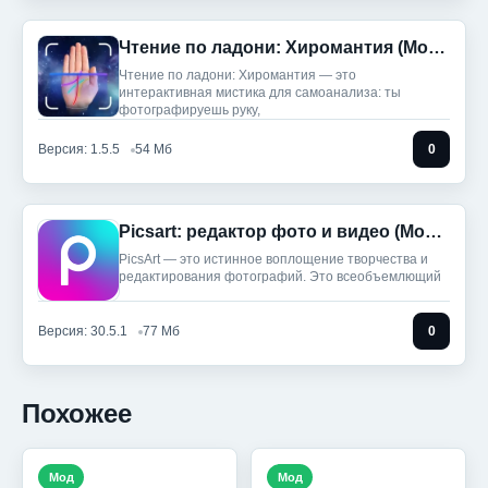
Чтение по ладони: Хиромантия (Мод, Unlocked)
Чтение по ладони: Хиромантия — это
интерактивная мистика для самоанализа: ты
фотографируешь руку,
Версия: 1.5.5
54 Мб
0
Picsart: редактор фото и видео (Мод, Unlocked)
PicsArt — это истинное воплощение творчества и
редактирования фотографий. Это всеобъемлющий
Версия: 30.5.1
77 Мб
0
Похожее
Мод
Мод