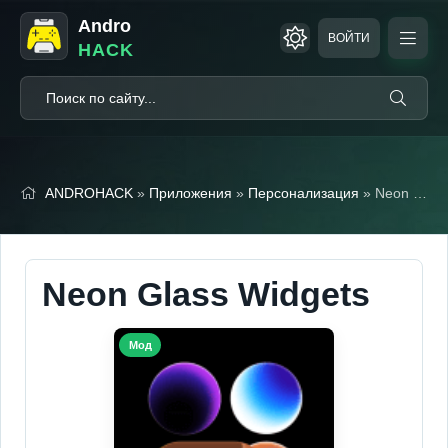
Andro
ВОЙТИ
HACK
ANDROHACK
»
Приложения
»
Персонализация
» Neon Glass Widgets
Neon Glass Widgets
Мод