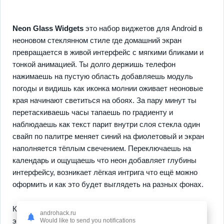
Neon Glass Widgets
это набор виджетов для Android в
неоновом стеклянном стиле где домашний экран
превращается в живой интерфейс с мягкими бликами и
тонкой анимацией. Ты долго держишь телефон
нажимаешь на пустую область добавляешь модуль
погоды и видишь как иконка молнии оживает неоновые
края начинают светиться на обоях. За пару минут ты
перетаскиваешь часы тапаешь по градиенту и
наблюдаешь как текст парит внутри слоя стекла один
свайп по палитре меняет синий на фиолетовый и экран
наполняется тёплым свечением. Переключаешь на
календарь и ощущаешь что неон добавляет глубины
интерфейсу, возникает лёгкая интрига что ещё можно
оформить и как это будет выглядеть на разных фонах.
Коллекция сотен шаблонов позволяет легко
androhack.ru
экспериментировать с формами от полос до кругов где
Would like to send you notifications