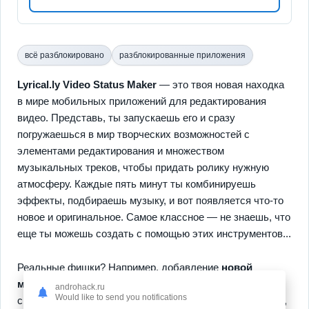
всё разблокировано
разблокированные приложения
Lyrical.ly Video Status Maker
— это твоя новая находка
в мире мобильных приложений для редактирования
видео. Представь, ты запускаешь его и сразу
погружаешься в мир творческих возможностей с
элементами редактирования и множеством
музыкальных треков, чтобы придать ролику нужную
атмосферу. Каждые пять минут ты комбинируешь
эффекты, подбираешь музыку, и вот появляется что-то
новое и оригинальное. Самое классное — не знаешь, что
еще ты можешь создать с помощью этих инструментов...
Реальные фишки? Например, добавление
новой
музыки
или фильтров, которые преобразят даже
androhack.ru
Would like to send you notifications
скучное видео в настоящее сокровище. Тут и
эффекты
,