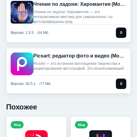
Чтение по ладони: Хиромантия (Мод, Unlocked)
Чтение по ладони: Хиромантия — это
интерактивная мистика для самоанализа: ты
фотографируешь руку,
Версия: 1.5.5
54 Мб
0
Picsart: редактор фото и видео (Мод, Unlocked)
PicsArt — это истинное воплощение творчества и
редактирования фотографий. Это всеобъемлющий
Версия: 30.5.1
77 Мб
0
Похожее
Мод
Мод