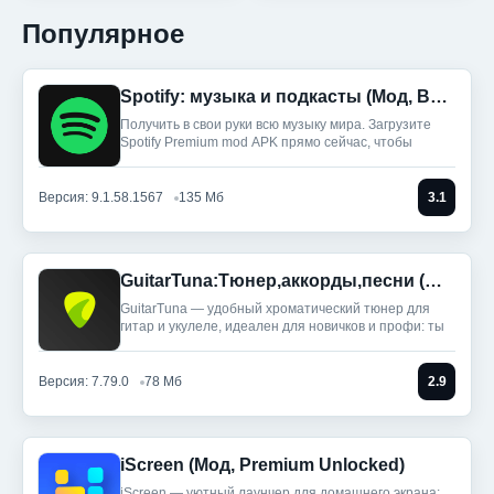
Популярное
Spotify: музыка и подкасты (Мод, Всё разблокировано)
Получить в свои руки всю музыку мира. Загрузите
Spotify Premium mod APK прямо сейчас, чтобы
Версия: 9.1.58.1567
135 Мб
3.1
GuitarTuna:Тюнер,аккорды,песни (Мод, Premium Unlocked)
GuitarTuna — удобный хроматический тюнер для
гитар и укулеле, идеален для новичков и профи: ты
Версия: 7.79.0
78 Мб
2.9
iScreen (Мод, Premium Unlocked)
iScreen — уютный лаунчер для домашнего экрана: