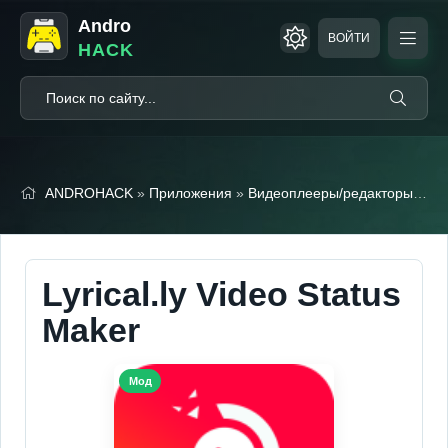
Andro
ВОЙТИ
HACK
ANDROHACK
»
Приложения
»
Видеоплееры/редакторы
» Lyr
Lyrical.ly Video Status
Maker
Мод