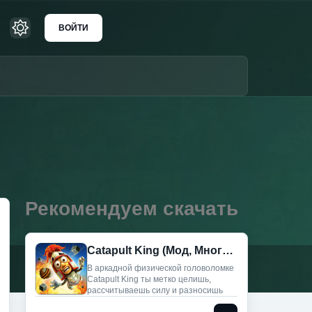
ВОЙТИ
Рекомендуем скачать
Catapult King (Мод, Много денег)
В аркадной физической головоломке
Catapult King ты метко целишь,
рассчитываешь силу и разносишь