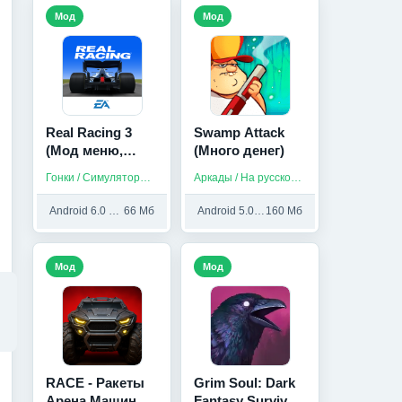
Мод
Мод
Real Racing 3
Swamp Attack
(Мод меню,
(Много денег)
Много денег)
Гонки / Симуляторы / На русском
Аркады / На русском / Без интернета
Android 6.0 и выше
66 Мб
Android 5.0 и выше
160 Мб
Мод
Мод
RACE - Ракеты
Grim Soul: Dark
Арена Машины
Fantasy Survival