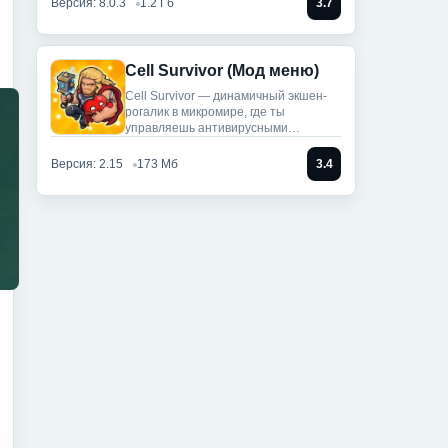
Версия: 8.0.3
1.2 Гб
3.7
Cell Survivor (Мод меню)
Cell Survivor — динамичный экшен-
рогалик в микромире, где ты
управляешь антивирусными
артефактами,
Версия: 2.15
173 Мб
3.4