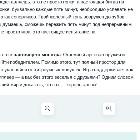
едставляешь, это не просто гонки, а настоящая битва на
гонке, буквально каждые пять минут, необходимо успевать не
м атак соперников. Твой железный конь вооружен до зубов —
ак думаешь, сможешь пережить пять минут под непрерывным
не просто игра, это настоящее испытание на
 его в
настоящего монстра
. Огромный арсенал оружия и
ыйти победителем. Помимо этого, тут полный простор для
ло уклоняйся от хитроумных ловушек. Игра поддерживает как
плеер — а как без этого веселья с друзьями? Одним словом,
щий мир и доказать, что ты — король арены!