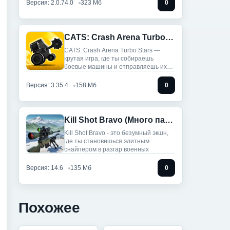
Версия: 2.0.74.0
323 Мб
0
CATS: Crash Arena Turbo Stars (Мод меню)
CATS: Crash Arena Turbo Stars —
крутая игра, где ты собираешь
боевые машины и отправляешь их
на
Версия: 3.35.4
158 Мб
0
Kill Shot Bravo (Много патрон/Нет раскачки)
Kill Shot Bravo - это безумный экшн,
где ты становишься элитным
снайпером в разгар военных
Версия: 14.6
135 Мб
0
Похожее