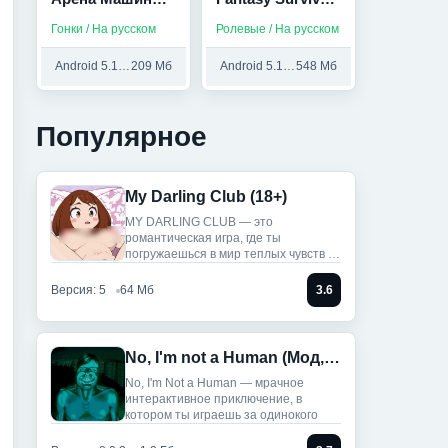
Экстрим (Мод,
(Мод,
Гонки / На русском
Ролевые / На русском
Много денег)
Бесплатный
крафт)
Android 5.1 и выше
209 Мб
Android 5.1 и выше
548 Мб
Популярное
My Darling Club (18+)
MY DARLING CLUB — это
романтическая игра, где ты
погружаешься в мир теплых чувств и
историй.
Версия: 5
64 Мб
3.6
No, I'm not a Human (Мод, Unlocked)
No, I'm Not a Human — мрачное
интерактивное приключение, в
котором ты играешь за одинокого