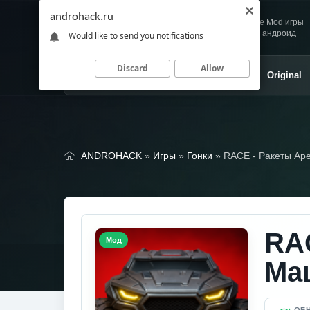
androhack.ru
Andro
Скачивай любимые Mod игры
HACK
и приложения для андроид
Would like to send you notifications
Discard
Allow
Главная
Игры
Приложения
Original
ANDROHACK
»
Игры
»
Гонки
» RACE - Ракеты Ар
RA
Мод
Ма