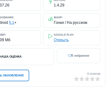
НОВЛЕНО:
ВЕРСИЯ:
.07.26
1.4.29
БОВАНИЯ:
ЖАНР:
droid
5.1
+
Гонки / На русском
МЕР:
GOOGLE PLAY:
209 Мб
Открыть
В избранное
НАША ОЦЕНКА
0
голосов
Ь ОБНОВЛЕНИЕ
0
1
2
3
4
5