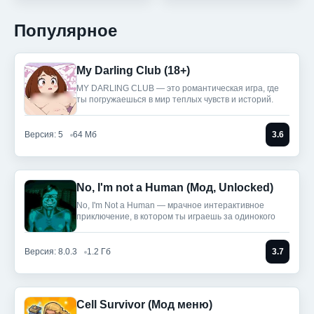
Популярное
My Darling Club (18+)
MY DARLING CLUB — это романтическая игра, где
ты погружаешься в мир теплых чувств и историй.
Версия: 5
64 Мб
3.6
No, I'm not a Human (Мод, Unlocked)
No, I'm Not a Human — мрачное интерактивное
приключение, в котором ты играешь за одинокого
Версия: 8.0.3
1.2 Гб
3.7
Cell Survivor (Мод меню)