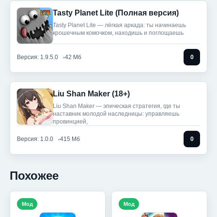
Tasty Planet Lite (Полная версия)
Tasty Planet Lite — лёгкая аркада: ты начинаешь
крошечным комочком, находишь и поглощаешь
Версия: 1.9.5.0
42 Мб
0
Liu Shan Maker (18+)
Liu Shan Maker — эпическая стратегия, где ты
наставник молодой наследницы: управляешь
провинцией,
Версия: 1.0.0
415 Мб
0
Похожее
Мод
Мод