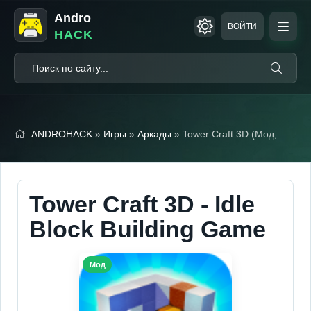
Andro
ВОЙТИ
HACK
ANDROHACK
»
Игры
»
Аркады
» Tower Craft 3D (Мод, Много денег)
Tower Craft 3D - Idle
Block Building Game
Мод