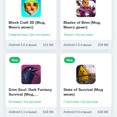
Block Craft 3D (Мод,
Blades of Brim (Мод,
Много монет)
Много денег)
Симуляторы / Без интернета / На русском
Экшен / На русском
Android 5.0 и выше
101 Мб
Android 5.0 и выше
209 Мб
Мод
Мод
Grim Soul: Dark Fantasy
State of Survival (Мод
Survival (Мод,
меню)
Бесплатный крафт)
Ролевые / На русском
Стратегии / На русском
Android 5.1 и выше
548 Мб
Android 5.0 и выше
938 Мб