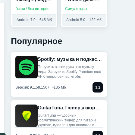
Много денег)
(Мод,
Гонки / Без интернета
Симуляторы
Бесплатные
выборы)
Android 7.0 и выше
645 Мб
Android 5.0 и выше
122 Мб
Популярное
Spotify: музыка и подкасты (Мод, Всё разблокировано)
Получить в свои руки всю музыку
мира. Загрузите Spotify Premium mod
APK прямо сейчас, чтобы
Версия: 9.1.58.1567
135 Мб
3.1
GuitarTuna:Тюнер,аккорды,песни (Мод, Premium Unlocked)
GuitarTuna — удобный
хроматический тюнер для гитар и
укулеле, идеален для новичков и
профи: ты