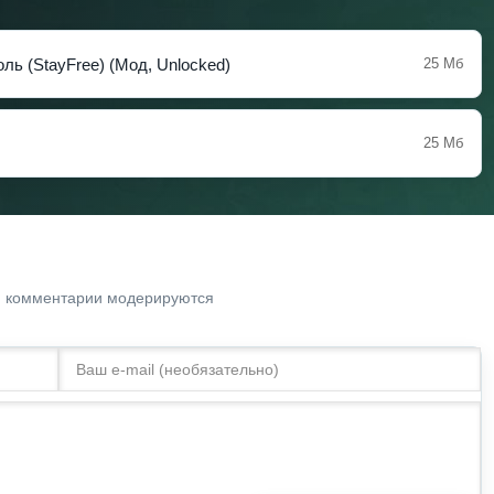
ь (StayFree) (Мод, Unlocked)
25 Мб
25 Мб
. комментарии модерируются