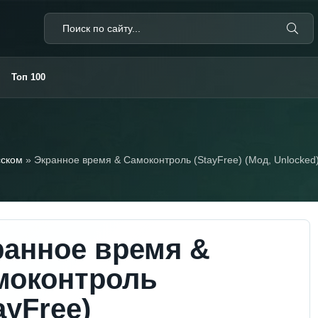
Топ 100
сском
» Экранное время & Самоконтроль (StayFree) (Мод, Unlocked
ранное время &
моконтроль
ayFree)