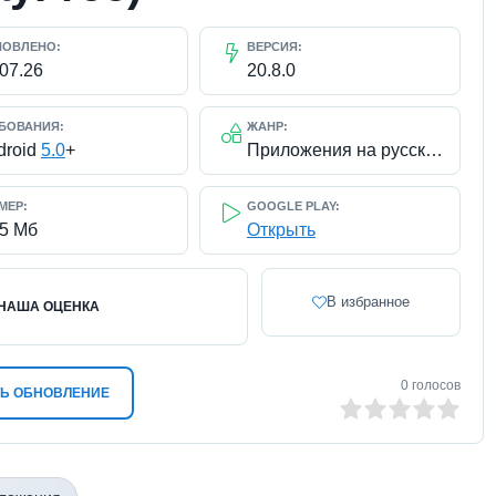
НОВЛЕНО:
ВЕРСИЯ:
.07.26
20.8.0
БОВАНИЯ:
ЖАНР:
droid
5.0
+
Приложения на русском / Разное
МЕР:
GOOGLE PLAY:
25 Мб
Открыть
В избранное
НАША ОЦЕНКА
0
голосов
Ь ОБНОВЛЕНИЕ
0
1
2
3
4
5