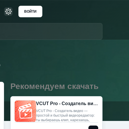
ВОЙТИ
)
Рекомендуем скачать
VCUT Pro - Создатель видео (Мод, Unlocked)
VCUT Pro - Создатель видео —
простой и быстрый видеоредактор:
ты выбираешь клип, нарезаешь,