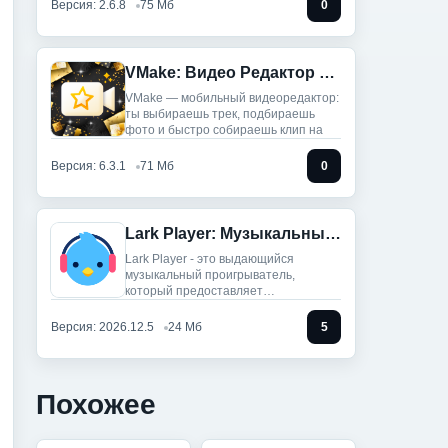
Версия: 2.6.8
75 Мб
0
VMake: Видео Редактор И Стар (Мод, Unlocked)
VMake — мобильный видеоредактор:
ты выбираешь трек, подбираешь
фото и быстро собираешь клип на
Версия: 6.3.1
71 Мб
0
Lark Player: Музыкальный плеер (Мод, Unlocked)
Lark Player - это выдающийся
музыкальный проигрыватель,
который предоставляет
пользователям сотни
Версия: 2026.12.5
24 Мб
5
Похожее