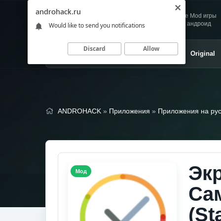
androhack.ru
Andro
Скачивай любимые Mod игры
HACK
и приложения для андроид
Would like to send you notifications
Discard
Allow
Главная
Игры
Приложения
Original
ANDROHACK
»
Приложения
»
Приложения на ру
Эк
Мод
Са
(St