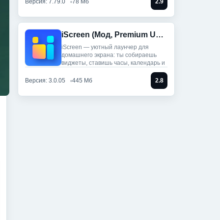
Версия: 7.79.0
78 Мб
2.9
iScreen (Мод, Premium Unlocked)
iScreen — уютный лаунчер для
домашнего экрана: ты собираешь
виджеты, ставишь часы, календарь и
Версия: 3.0.05
445 Мб
2.8