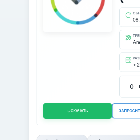
ОБ
08
ТРЕ
An
РАЗ
≈ 
0
СКАЧАТЬ
ЗАПРОСИТ