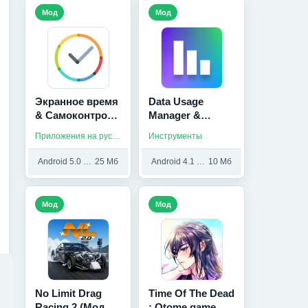
Мод
Мод
Экранное время
Data Usage
& Самоконтроль
Manager &
(StayFree) (Мод,
Monitor (Мод,
Приложения на русском / Разное
Инструменты
Unlocked)
Pro Unlocked)
Android 5.0 и выше
25 Мб
Android 4.1 и выше
10 Мб
Мод
Мод
No Limit Drag
Time Of The Dead
Racing 2 (Мод,
: Otome game