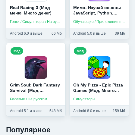
Real Racing 3 (Мод
Мимо: Изучай основы
меню, Много денег)
JavaScript, Python,
HTML и др (Мод,
Гонки / Симуляторы / На русском
Обучающие / Приложения на русском
Unlocked)
Android 6.0 и выше
66 Мб
Android 5.0 и выше
39 Мб
Мод
Мод
Grim Soul: Dark Fantasy
Oh My Pizza - Epic Pizza
Survival (Мод,
Games (Мод, Много
Бесплатный крафт)
денег)
Ролевые / На русском
Симуляторы
Android 5.1 и выше
548 Мб
Android 8.0 и выше
159 Мб
Популярное