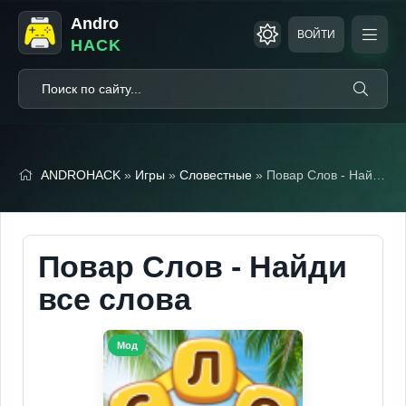
Andro
ВОЙТИ
HACK
ANDROHACK
»
Игры
»
Словестные
» Повар Слов - Найди все слова (Мод, Много денег)
Повар Слов - Найди
все слова
Мод