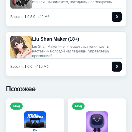
крошечным комочком, находишь и поглощаешь
Версия: 1.9.5.0
42 Мб
0
Liu Shan Maker (18+)
Liu Shan Maker — эпическая стратегия, где ты
наставник молодой наследницы: управляешь
провинцией,
Версия: 1.0.0
415 Мб
0
Похожее
Мод
Мод