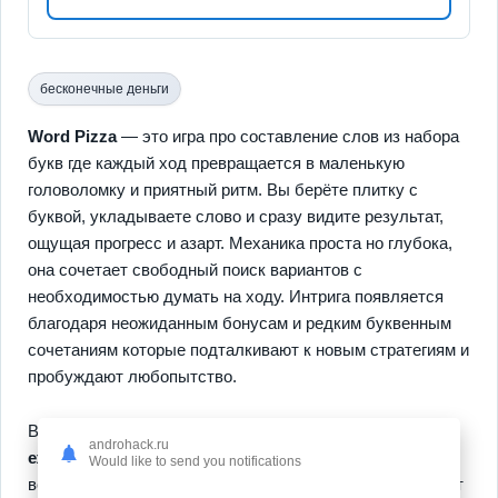
бесконечные деньги
Word Pizza
— это игра про составление слов из набора
букв где каждый ход превращается в маленькую
головоломку и приятный ритм. Вы берёте плитку с
буквой, укладываете слово и сразу видите результат,
ощущая прогресс и азарт. Механика проста но глубока,
она сочетает свободный поиск вариантов с
необходимостью думать на ходу. Интрига появляется
благодаря неожиданным бонусам и редким буквенным
сочетаниям которые подталкивают к новым стратегиям и
пробуждают любопытство.
В игре есть
уровни с растущей сложностью
и
androhack.ru
ежедневные задания
которые заставляют
Would like to send you notifications
возвращаться ради новых вызовов. Сбор слов приносит