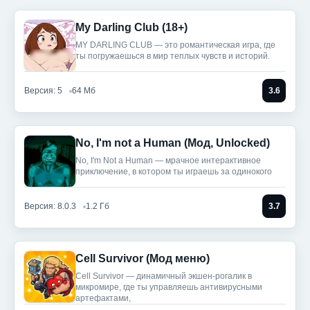
My Darling Club (18+)
MY DARLING CLUB — это романтическая игра, где
ты погружаешься в мир теплых чувств и историй.
Версия: 5
64 Мб
3.6
No, I'm not a Human (Мод, Unlocked)
No, I'm Not a Human — мрачное интерактивное
приключение, в котором ты играешь за одинокого
Версия: 8.0.3
1.2 Гб
3.7
Cell Survivor (Мод меню)
Cell Survivor — динамичный экшен-рогалик в
микромире, где ты управляешь антивирусными
артефактами,