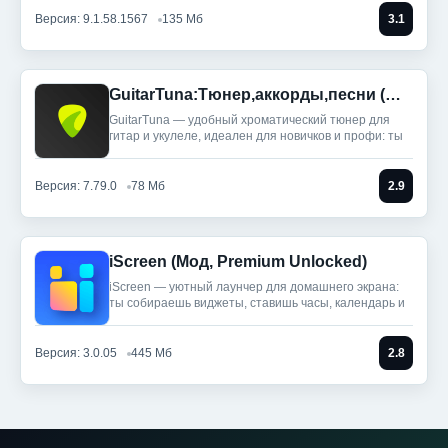
Версия: 9.1.58.1567
135 Мб
3.1
GuitarTuna:Тюнер,аккорды,песни (Мод, Premium Unlocked)
GuitarTuna — удобный хроматический тюнер для
гитар и укулеле, идеален для новичков и профи: ты
Версия: 7.79.0
78 Мб
2.9
iScreen (Мод, Premium Unlocked)
iScreen — уютный лаунчер для домашнего экрана:
ты собираешь виджеты, ставишь часы, календарь и
Версия: 3.0.05
445 Мб
2.8