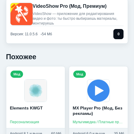
VideoShow Pro (Мод, Премиум)
VideoShow — приложение для редактирования
видео и фото: ты быстро выбираешь материалы,
монтируешь
Версия: 11.0.5.6
54 Мб
0
Похожее
Мод
Мод
Elements KWGT
MX Player Pro (Мод, Без
рекламы)
Персонализация
Мультимедиа / Платные приложения
Android 8.1 и выше
60 Мб
Android 6.0 и выше
35 Мб