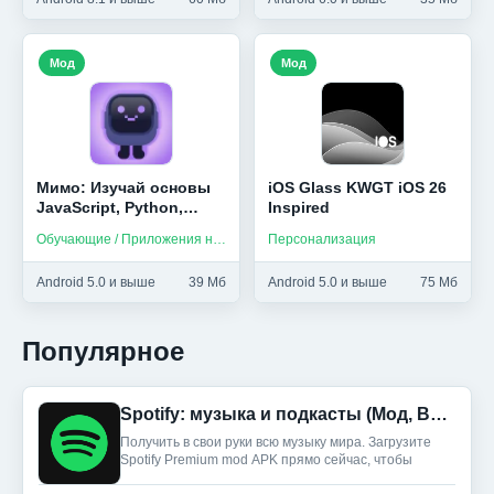
Мод
Мод
Мимо: Изучай основы
iOS Glass KWGT iOS 26
JavaScript, Python,
Inspired
HTML и др (Мод,
Обучающие / Приложения на русском
Персонализация
Unlocked)
Android 5.0 и выше
39 Мб
Android 5.0 и выше
75 Мб
Популярное
Spotify: музыка и подкасты (Мод, Всё разблокировано)
Получить в свои руки всю музыку мира. Загрузите
Spotify Premium mod APK прямо сейчас, чтобы