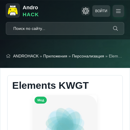
Andro
ВОЙТИ
HACK
ANDROHACK
»
Приложения
»
Персонализация
» Elements KWGT
Elements KWGT
Мод