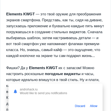
Elements KWGT
— это твоё оружие для преображения
экранов смартфона. Представь, как ты, сидя на диване,
запускаешь приложение и буквально каждые пять минут
погружаешься в создание стильных виджетов. Сначала
выбираешь шаблон, затем настраиваешь детали — и
вот твой смартфон уже напоминает флагман премиум-
класса. Но, знаешь, самый кайф — это ощущение, что
каждой кнопочке на экране ты сам подарил жизнь...
Фишки? Да у
Elements KWGT
их с запасом! Можно
настроить роскошные
погодные виджеты
и часы,
которые идеально впишутся в твой стиль. Ну и плати,
как говорится, сколько считаешь нужным — ведь здесь
androhack.ru
всё по любви к искусству настройки.
Would like to send you notifications
Кроссплатформенная магия? Конечно, на Android это
добро работает идеально, а что ещё нужно? Загружай и
Discard
Allow
попробуй — ощути, как твои руки превращают гаджет в