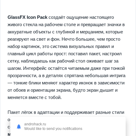
GlassFX Icon Pack
создаёт ощущение настоящего
живого стекла на рабочем столе и превращает значки в
аккуратные объекты с глубиной и мерцанием, которые
реагируют на свет и фон. Нечто большее, чем просто
набор картинок, это система визуальных правил и
главный цикл работы прост: поставил пакет, настроил
сетку, наблюдаешь как рабочий стол оживает шаг за
шагом. Интерфейс остаётся читаемым даже при тонкой
прозрачности, а в деталях спрятана небольшая интрига
— тонкие блики меняют характер иконок в зависимости
от обоев и ориентации экрана, будто экран дышит и
меняется вместе с тобой.
Пакет лёгок в адаптации и поддерживает разные стили
оформления, поэтому каждый найдёт подходящее
androhack.ru
сочетание без лишних усилий;
полупрозрачные и
Would like to send you notifications
матовые иконки
создают единый ритм, а
гладкие