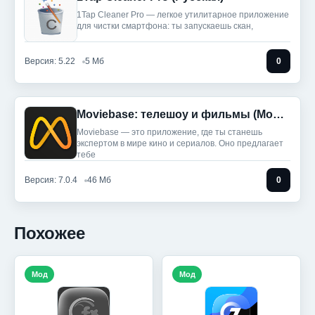
1Tap Cleaner Pro — легкое утилитарное приложение
для чистки смартфона: ты запускаешь скан,
Версия: 5.22
5 Мб
0
Moviebase: телешоу и фильмы (Мод, Unlocked)
Moviebase — это приложение, где ты станешь
экспертом в мире кино и сериалов. Оно предлагает
тебе
Версия: 7.0.4
46 Мб
0
Похожее
Мод
Мод