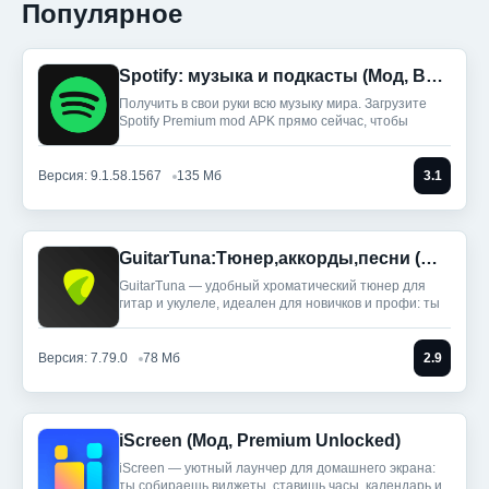
Популярное
Spotify: музыка и подкасты (Мод, Всё разблокировано)
Получить в свои руки всю музыку мира. Загрузите
Spotify Premium mod APK прямо сейчас, чтобы
Версия: 9.1.58.1567
135 Мб
3.1
GuitarTuna:Тюнер,аккорды,песни (Мод, Premium Unlocked)
GuitarTuna — удобный хроматический тюнер для
гитар и укулеле, идеален для новичков и профи: ты
Версия: 7.79.0
78 Мб
2.9
iScreen (Мод, Premium Unlocked)
iScreen — уютный лаунчер для домашнего экрана:
ты собираешь виджеты, ставишь часы, календарь и