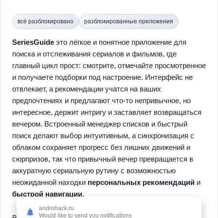
всё разблокировано
разблокированные приложения
SeriesGuide
это лёгкое и понятное приложение для
поиска и отслеживания сериалов и фильмов, где
главный цикл прост: смотрите, отмечайте просмотренное
и получаете подборки под настроение. Интерфейс не
отвлекает, а рекомендации учатся на ваших
предпочтениях и предлагают что-то непривычное, но
интересное, держит интригу и заставляет возвращаться
вечером. Встроенный менеджер списков и быстрый
поиск делают выбор интуитивным, а синхронизация с
облаком сохраняет прогресс без лишних движений и
сюрпризов, так что привычный вечер превращается в
аккуратную сериальную рутину с возможностью
неожиданной находки
персональных рекомендаций
и
быстрой навигации
.
androhack.ru
Would like to send you notifications
Вторая часть опыта сосредоточена на удобстве и