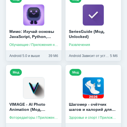
Мимо: Изучай основы
SeriesGuide (Мод,
JavaScript, Python,
Unlocked)
HTML и др (Мод,
Обучающие / Приложения на русском
Развлечения
Unlocked)
Android 5.0 и выше
39 Мб
Android Зависит от устройства и выше
5 Мб
Мод
Мод
VIMAGE - AI Photo
Шагомер - счётчик
Animation (Мод,
шагов и калорий для
Premium)
здоровья (Мод,
Фоторедакторы / Приложения на русском
Здоровье и спорт / Приложения на русском
Unlocked)