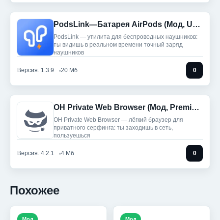
PodsLink—Батарея AirPods (Мод, Unlocked)
PodsLink — утилита для беспроводных наушников:
ты видишь в реальном времени точный заряд
наушников
Версия: 1.3.9
20 Мб
0
OH Private Web Browser (Мод, Premium Unlocked)
OH Private Web Browser — лёгкий браузер для
приватного серфинга: ты заходишь в сеть,
пользуешься
Версия: 4.2.1
4 Мб
0
Похожее
Мод
Мод