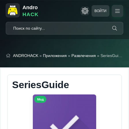
Andro
ВОЙТИ
HACK
ANDROHACK
»
Приложения
»
Развлечения
» SeriesGuide (Мод, Unlocked)
SeriesGuide
Мод