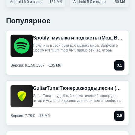
Android 6.0 и выше
131 Мб
Android 5.0 и выше
50 Мб
Популярное
Spotify: музыка и подкасты (Мод, Всё разблокировано)
Получить в свои руки всю музыку мира. Загрузите
Spotify Premium mod APK прямо сейчас, чтобы
Версия: 9.1.58.1567
135 Мб
3.1
GuitarTuna:Тюнер,аккорды,песни (Мод, Premium Unlocked)
GuitarTuna — удобный хроматический тюнер для
гитар и укулеле, идеален для новичков и профи: ты
Версия: 7.79.0
78 Мб
2.9