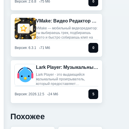
Версия: 2.6.8
75 Мб
0
VMake: Видео Редактор И Стар (Мод, Unlocked)
VMake — мобильный видеоредактор:
ты выбираешь трек, подбираешь
фото и быстро собираешь клип на
Версия: 6.3.1
71 Мб
0
Lark Player: Музыкальный плеер (Мод, Unlocked)
Lark Player - это выдающийся
музыкальный проигрыватель,
который предоставляет
пользователям сотни
Версия: 2026.12.5
24 Мб
5
Похожее