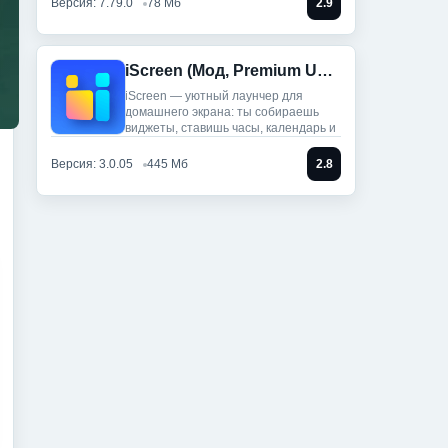
Версия: 7.79.0
78 Мб
2.9
iScreen (Мод, Premium Unlocked)
iScreen — уютный лаунчер для
домашнего экрана: ты собираешь
виджеты, ставишь часы, календарь и
Версия: 3.0.05
445 Мб
2.8