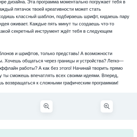
ире дизайна. Эта программа моментально погружает тебя в
каждый пятачок твоей креативности может стать
ходишь классный шаблон, подбираешь шрифт, кидаешь пару
идея оживает. Каждые пять минут ты создаешь что-то
какой секретный инструмент ждёт тебя в следующем
лонов и шрифтов, только представь! А возможности
ы. Хочешь общаться через границы и устройства? Легко—
ффлайн работы? А как без этого! Начинай творить прямо
ту ты сможешь впечатлять всех своими идеями. Вперед,
ешь возвращаться к сложными графическим программам!