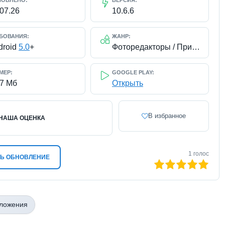
НОВЛЕНО:
ВЕРСИЯ:
.07.26
10.6.6
БОВАНИЯ:
ЖАНР:
droid
5.0
+
Фоторедакторы / Приложения на русском
МЕР:
GOOGLE PLAY:
47 Мб
Открыть
В избранное
НАША ОЦЕНКА
1
голос
Ь ОБНОВЛЕНИЕ
100
1
2
3
4
5
иложения