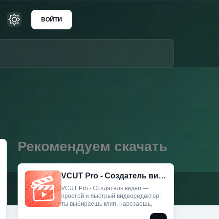
ВОЙТИ
Рекомендуем скачать
VCUT Pro - Создатель видео (Мод, Unlocked)
VCUT Pro - Создатель видео —
простой и быстрый видеоредактор:
ты выбираешь клип, нарезаешь,