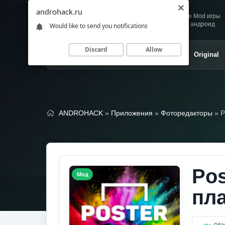
androhack.ru
Andro
Скачивай любимые Mod игры
HACK
и приложения для андроид
Would like to send you notifications
Discard
Allow
Главная
Игры
Приложения
Original
ANDROHACK
»
Приложения
»
Фоторедакторы
» P
Pos
Мод
пл