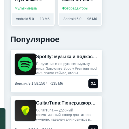
(Мод, Unlocked)
(Мод, Unlocked)
Мультимедиа
Фоторедакторы
Android 5.0 и выше
13 Мб
Android 5.0 и выше
96 Мб
Популярное
Spotify: музыка и подкасты (Мод, Всё разблокировано)
Получить в свои руки всю музыку
мира. Загрузите Spotify Premium mod
APK прямо сейчас, чтобы
Версия: 9.1.58.1567
135 Мб
3.1
GuitarTuna:Тюнер,аккорды,песни (Мод, Premium Unlocked)
GuitarTuna — удобный
хроматический тюнер для гитар и
укулеле, идеален для новичков и
профи: ты