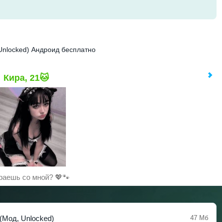
 Unlocked) Андроид бесплатно
Кира, 21🐱
раешь со мной? 💖🐾
(Мод, Unlocked)
47 Мб