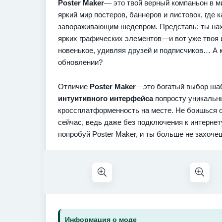
Poster Maker
— это твой верный компаньон в м
яркий мир постеров, баннеров и листовок, где 
завораживающим шедевром. Представь: ты на
ярких графических элементов—и вот уже твоя 
новенькое, удивляя друзей и подписчиков… А 
обновлении?
Отличие
Poster Maker
—это богатый выбор шаб
интуитивного интерфейса
попросту уникальн
кроссплатформенность на месте. Не боишься о
сейчас, ведь даже без подключения к интерне
попробуй Poster Maker, и ты больше не захоч
Информация о моде