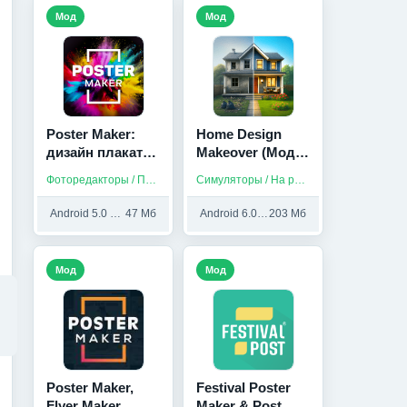
Мод
Мод
Poster Maker:
Home Design
дизайн плаката
Makeover (Мод,
(Мод, Unlocked)
Много алмазов)
Фоторедакторы / Приложения на русском
Симуляторы / На русском / Без интернета
Android 5.0 и выше
47 Мб
Android 6.0 и выше
203 Мб
Мод
Мод
Poster Maker,
Festival Poster
Flyer Maker
Maker & Post