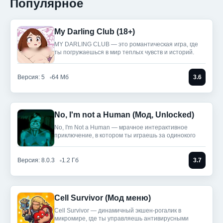
Популярное
My Darling Club (18+)
MY DARLING CLUB — это романтическая игра, где
ты погружаешься в мир теплых чувств и историй.
Версия: 5
64 Мб
3.6
No, I'm not a Human (Мод, Unlocked)
No, I'm Not a Human — мрачное интерактивное
приключение, в котором ты играешь за одинокого
Версия: 8.0.3
1.2 Гб
3.7
Cell Survivor (Мод меню)
Cell Survivor — динамичный экшен-рогалик в
микромире, где ты управляешь антивирусными