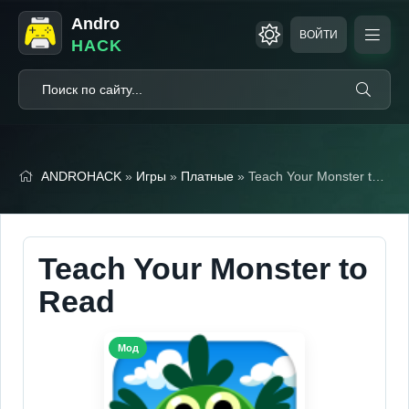
Andro
ВОЙТИ
HACK
ANDROHACK
»
Игры
»
Платные
» Teach Your Monster to Read (Полная версия)
Teach Your Monster to
Read
Мод