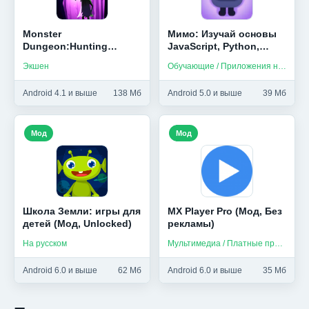
Monster
Мимо: Изучай основы
Dungeon:Hunting
JavaScript, Python,
Master (Мод, Тупые
HTML и др (Мод,
Экшен
Обучающие / Приложения на русском
боты)
Unlocked)
Android 4.1 и выше
138 Мб
Android 5.0 и выше
39 Мб
Мод
Мод
Школа Земли: игры для
MX Player Pro (Мод, Без
детей (Мод, Unlocked)
рекламы)
На русском
Мультимедиа / Платные приложения
Android 6.0 и выше
62 Мб
Android 6.0 и выше
35 Мб