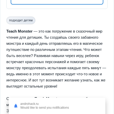
подходит детям
Teach Monster
— это как погружение в сказочный мир
чтения для детишек. Ты создаёшь своего забавного
монстра и каждый день отправляешь его в магическое
путешествие по различным этапам чтения. Что может
быть веселее? Развивая навыки через игру, ребенок
встречает красочных персонажей и помогает своему
монстру преодолевать испытания каждые пять минут —
ведь именно в этот момент происходит что-то новое и
интересное. И вот тут возникает желание узнать, как же
выглядят остальные уровни!
Самое крутое в
Teach Monster
— это разнообразие
androhack.ru
мини-игр, которые не позволят заскучать ни на минуту.
Would like to send you notifications
Эти игры фокусируются на звуковом восприятии и