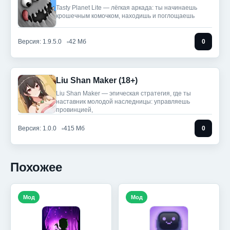
Tasty Planet Lite — лёгкая аркада: ты начинаешь
крошечным комочком, находишь и поглощаешь
Версия: 1.9.5.0
42 Мб
0
Liu Shan Maker (18+)
Liu Shan Maker — эпическая стратегия, где ты
наставник молодой наследницы: управляешь
провинцией,
Версия: 1.0.0
415 Мб
0
Похожее
Мод
Мод