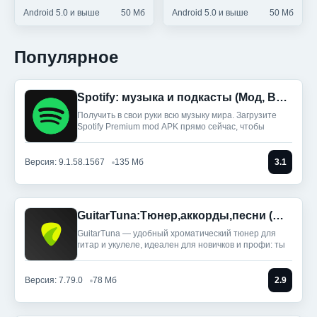
Android 5.0 и выше
50 Мб
Android 5.0 и выше
50 Мб
Популярное
Spotify: музыка и подкасты (Мод, Всё разблокировано)
Получить в свои руки всю музыку мира. Загрузите
Spotify Premium mod APK прямо сейчас, чтобы
Версия: 9.1.58.1567
135 Мб
3.1
GuitarTuna:Тюнер,аккорды,песни (Мод, Premium Unlocked)
GuitarTuna — удобный хроматический тюнер для
гитар и укулеле, идеален для новичков и профи: ты
Версия: 7.79.0
78 Мб
2.9