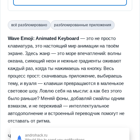
всё разблокировано
разблокированные приложения
Wave Emoji: Animated Keyboard
— это не просто
клавиатура, это настоящий мир анимации на твоём
экране. Здесь жанр — это море впечатлений: волны
океана, сияющий неон и нежные градиенты оживают
каждый раз, когда ты нажимаешь на кнопку. Весь
процесс прост: скачиваешь приложение, выбираешь
тему, и вуаля — клавиши превращаются в маленькое
световое шоу. Ловлю себя на мысли: а как без этого
было раньше? Меняй фоны, добавляй смайлы одним
взмахом, и не переживай — интеллектуальное
автодополнение и встроенный переводчик помогут не
отставать от ритма.
androhack.ru
Что делает
Wave Emoji
ещё круче? Это мгновенная
Would like to send you notifications