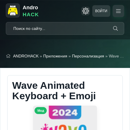
Andro
ВОЙТИ
HACK
ANDROHACK
»
Приложения
»
Персонализация
» Wave Animated Keyboard + Emoji (Мод, Premium Unlocked)
Wave Animated
Keyboard + Emoji
Мод