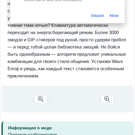
настройка и легкость переключений. Всё под рукой —
создай тему, сохрани в облаке и используй её на любом
Discard
Allow
устройстве, будь то телефон или планшет. Нужна
темная тема ночью? Клавиатура автоматически
переходит на энергосберегающий режим. Более 3000
эмодзи и GIF-стикеров под рукой, просто удержи пробел
— и перед тобой целая библиотека эмоций. Не бойся
быть однообразным — алгоритм предложит уникальные
комбинации для твоего стиля общения. Установи Wave
Emoji и увидь, как каждый текст становится особенным
приключением.
Информация о моде
Премиум разблокирован