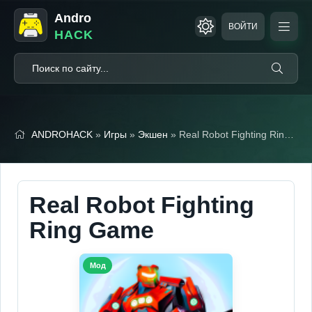
Andro
ВОЙТИ
HACK
ANDROHACK
»
Игры
»
Экшен
» Real Robot Fighting Ring Game (Мод, Тупые боты)
Real Robot Fighting
Ring Game
Мод