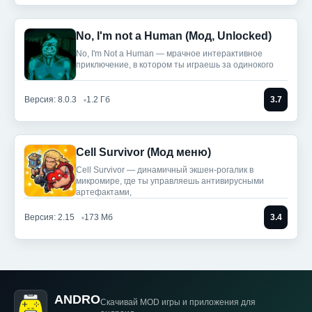
No, I'm not a Human (Мод, Unlocked)
No, I'm Not a Human — мрачное интерактивное
приключение, в котором ты играешь за одинокого
Версия: 8.0.3
1.2 Гб
3.7
Cell Survivor (Мод меню)
Cell Survivor — динамичный экшен-рогалик в
микромире, где ты управляешь антивирусными
артефактами,
Версия: 2.15
173 Мб
3.4
ANDRO
Скачивай MOD игры
и приложения для