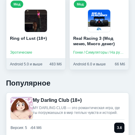
Мод
Мод
Ring of Lust (18+)
Real Racing 3 (Мод
меню, Много денег)
Эротические
Гонки / Симуляторы / На русском
Android 5.0 и выше
483 Мб
Android 6.0 и выше
66 Мб
Популярное
My Darling Club (18+)
MY DARLING CLUB — это романтическая игра, где
ты погружаешься в мир теплых чувств и историй.
Версия: 5
64 Мб
3.6