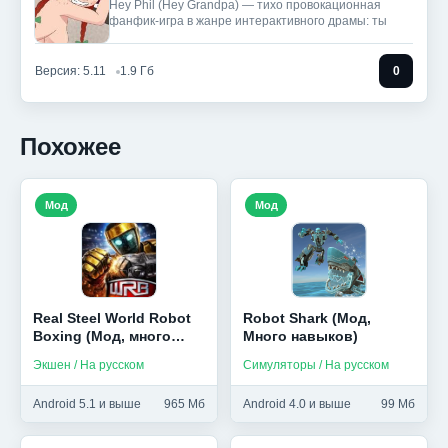
Hey Phil (Hey Grandpa) — тихо провокационная
фанфик-игра в жанре интерактивного драмы: ты
Версия: 5.11
1.9 Гб
0
Похожее
Мод
Мод
Real Steel World Robot
Robot Shark (Мод,
Boxing (Мод, много
Много навыков)
денег/монет)
Экшен / На русском
Симуляторы / На русском
Android 5.1 и выше
965 Мб
Android 4.0 и выше
99 Мб