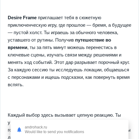
Desire Frame
приглашает тебя в сюжетную
приключенческую игру, где прошлое — бремя, а будущее
— пустой холст. Ты играешь за обычного человека,
уставшего от рутины. Получив
путешествие во
времени
, ты за пять минут можешь перенестись в
ключевые сцены, изучать связи между решениями и
менять ход событий. Этот дар разрывает порочный круг.
За каждую сессию ты исследуешь локации, общаешься
с персонажами и ищешь подсказки, как повернуть время
вспять.
Каждый выбор здесь вызывает цепную реакцию. Ты
увидишь, как изменённые моменты влияют на друзей,
androhack.ru
город, даже погоду. Открывай новые способности, чтобы
Would like to send you notifications
ломать больше барьеров, и наслаждайся