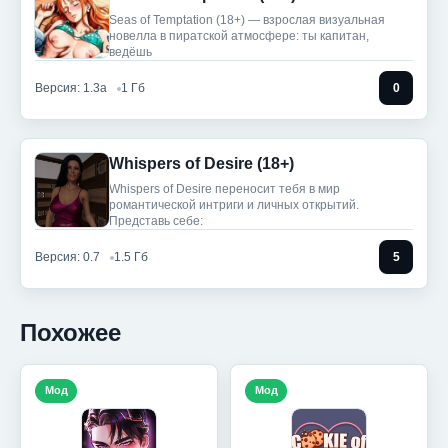
Seas of Temptation (18+) — взрослая визуальная
новелла в пиратской атмосфере: ты капитан,
ведёшь
Версия: 1.3a
1 Гб
0
Whispers of Desire (18+)
Whispers of Desire переносит тебя в мир
романтической интриги и личных открытий.
Представь себе:
Версия: 0.7
1.5 Гб
5
Похожее
Мод
Мод