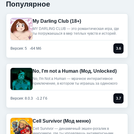
Популярное
My Darling Club (18+)
MY DARLING CLUB — это романтическая игра, где
ты погружаешься в мир теплых чувств и историй.
Версия: 5
64 Мб
3.6
No, I'm not a Human (Мод, Unlocked)
No, I'm Not a Human — мрачное интерактивное
приключение, в котором ты играешь за одинокого
Версия: 8.0.3
1.2 Гб
3.7
Cell Survivor (Мод меню)
Cell Survivor — динамичный экшен-рогалик в
микромире, где ты управляешь антивирусными