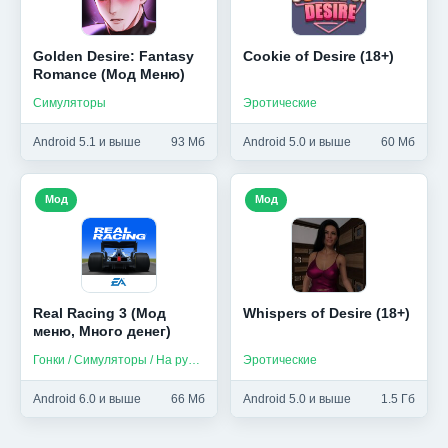
Golden Desire: Fantasy
Cookie of Desire (18+)
Romance (Мод Меню)
Симуляторы
Эротические
Android 5.1 и выше
93 Мб
Android 5.0 и выше
60 Мб
Мод
Мод
Real Racing 3 (Мод
Whispers of Desire (18+)
меню, Много денег)
Гонки / Симуляторы / На русском
Эротические
Android 6.0 и выше
66 Мб
Android 5.0 и выше
1.5 Гб