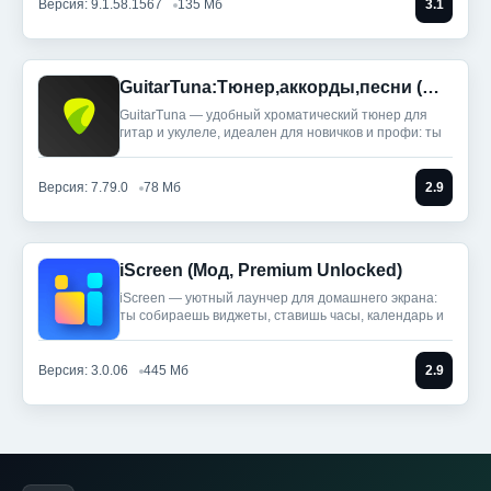
Версия: 9.1.58.1567
135 Мб
3.1
GuitarTuna:Тюнер,аккорды,песни (Мод, Premium Unlocked)
GuitarTuna — удобный хроматический тюнер для
гитар и укулеле, идеален для новичков и профи: ты
Версия: 7.79.0
78 Мб
2.9
iScreen (Мод, Premium Unlocked)
iScreen — уютный лаунчер для домашнего экрана:
ты собираешь виджеты, ставишь часы, календарь и
Версия: 3.0.06
445 Мб
2.9