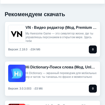
Рекомендуем скачать
VN - Видео редактор (Мод, Premium Unlocked)
My Awesome Game — это симулятор жизни, где ты
управляешь персонажем в открытом мире. Здесь
тебе
Версия: 2.18.0
334 Мб
0
Hi Dictionary-Поиск слова (Мод, Unlocked)
Hi Dictionary — экранный переводчик для мобильных
игр и чатов: ты тапaешь по фразе и моментально
Версия: 3.0.3.003
33 Мб
0