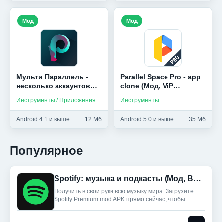
Мод
Мод
Мульти Параллель -
Parallel Space Pro - app
несколько аккаунтов
clone (Мод, ViP
(Мод, Unlocked)
Unlocked)
Инструменты / Приложения на русском / Разное
Инструменты
Android 4.1 и выше
12 Мб
Android 5.0 и выше
35 Мб
Популярное
Spotify: музыка и подкасты (Мод, Всё разблокировано)
Получить в свои руки всю музыку мира. Загрузите
Spotify Premium mod APK прямо сейчас, чтобы