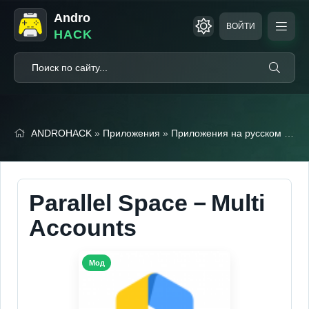
Andro
ВОЙТИ
HACK
ANDROHACK
»
Приложения
»
Приложения на русском
» Parallel Space－Multi Accounts (Мод, Premium)
Parallel Space－Multi
Accounts
Мод