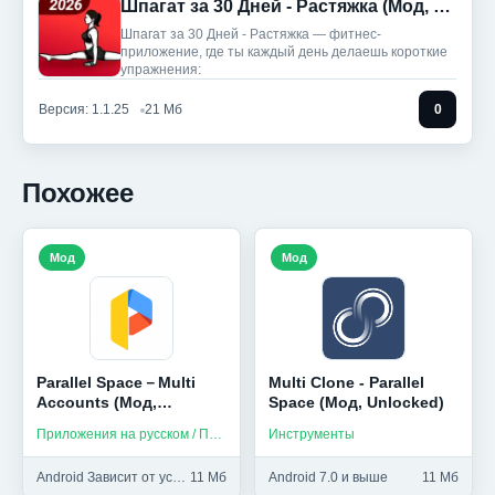
Шпагат за 30 Дней - Растяжка (Мод, Premium Unlocked)
Шпагат за 30 Дней - Растяжка — фитнес-
приложение, где ты каждый день делаешь короткие
упражнения:
Версия: 1.1.25
21 Мб
0
Похожее
Мод
Мод
Parallel Space－Multi
Multi Clone - Parallel
Accounts (Мод,
Space (Мод, Unlocked)
Premium)
Приложения на русском / Персонализация
Инструменты
Android Зависит от устройства и выше
11 Мб
Android 7.0 и выше
11 Мб