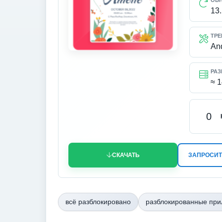
ОБ
13
ТРЕ
An
РАЗ
≈ 
0
СКАЧАТЬ
ЗАПРОСИТ
всё разблокировано
разблокированные пр