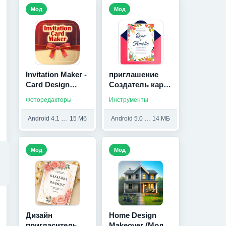
Мод
Мод
Invitation Maker -
приглашение
Card Design
Создатель карт
(Мод, Unlocked)
(Мод, Premium
Фоторедакторы
Инструменты
Unlocked)
Android 4.1 и выше
15 Мб
Android 5.0 и выше
14 МБ
Мод
Мод
Дизайн
Home Design
пригласительного
Makeover (Мод,