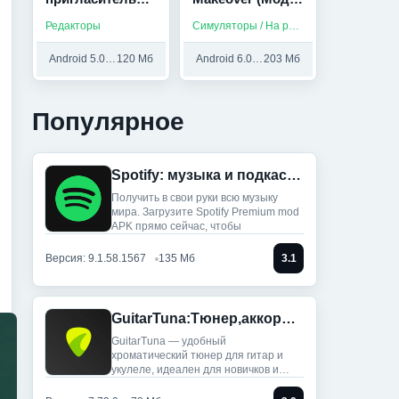
билета (Мод,
Много алмазов)
Редакторы
Симуляторы / На русском / Без интернета
Premium
Unlocked)
Android 5.0 и выше
120 Мб
Android 6.0 и выше
203 Мб
Популярное
Spotify: музыка и подкасты (Мод, Всё разблокировано)
Получить в свои руки всю музыку
мира. Загрузите Spotify Premium mod
APK прямо сейчас, чтобы
Версия: 9.1.58.1567
135 Мб
3.1
GuitarTuna:Тюнер,аккорды,песни (Мод, Premium Unlocked)
GuitarTuna — удобный
хроматический тюнер для гитар и
укулеле, идеален для новичков и
профи: ты