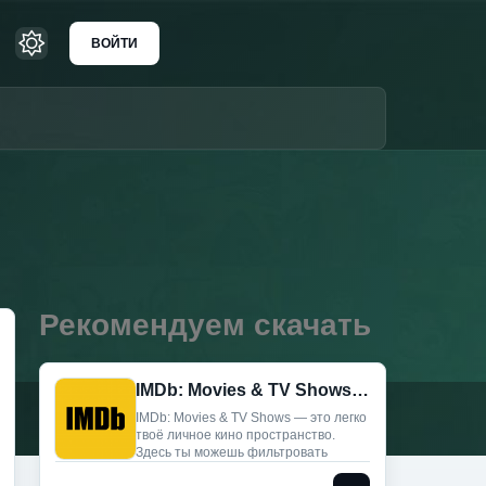
ВОЙТИ
Рекомендуем скачать
IMDb: Movies & TV Shows (Мод, Premium)
IMDb: Movies & TV Shows — это легко
твоё личное кино пространство.
Здесь ты можешь фильтровать