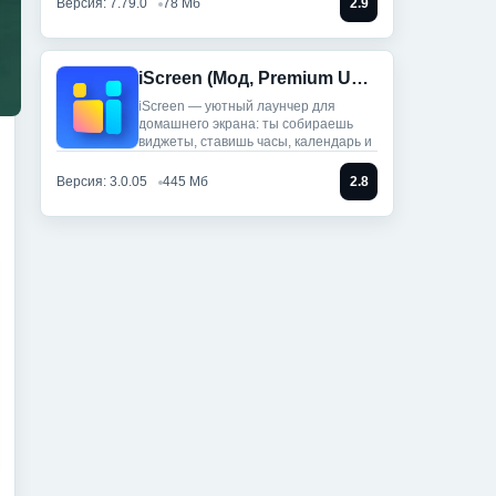
Версия: 7.79.0
78 Мб
2.9
iScreen (Мод, Premium Unlocked)
iScreen — уютный лаунчер для
домашнего экрана: ты собираешь
виджеты, ставишь часы, календарь и
Версия: 3.0.05
445 Мб
2.8