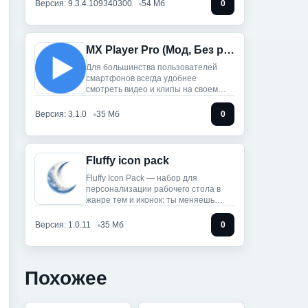
Версия: 9.3.4.109340300
54 Мб
0
MX Player Pro (Мод, Без рекламы)
Для большинства пользователей
смартфонов всегда удобнее
смотреть видео и клипы на своем
телефоне,
Версия: 3.1.0
35 Мб
0
Fluffy icon pack
Fluffy Icon Pack — набор для
персонализации рабочего стола в
жанре тем и иконок: ты меняешь
строгие
Версия: 1.0.11
35 Мб
0
Похожее