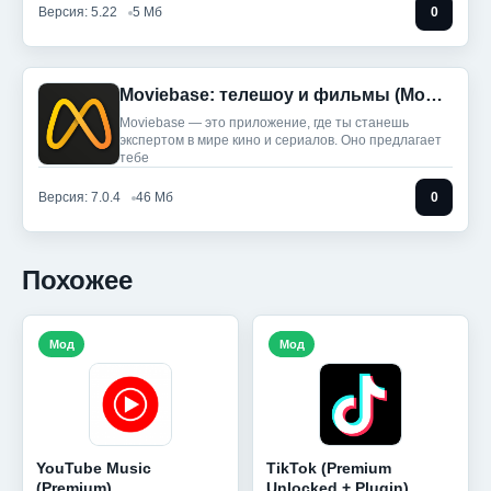
Версия: 5.22
5 Мб
0
Moviebase: телешоу и фильмы (Мод, Unlocked)
Moviebase — это приложение, где ты станешь
экспертом в мире кино и сериалов. Оно предлагает
тебе
Версия: 7.0.4
46 Мб
0
Похожее
Мод
Мод
YouTube Music
TikTok (Premium
(Premium)
Unlocked + Plugin)