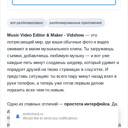
всё разблокировано
разблокированные приложения
Music Video Editor & Maker - Vidshow
— это
потрясающий мир, где ваши обычные фото и видео
оживают в магии музыкального клипа. Ты загружаешь
съемки, добавляешь любимую музыку — и вот уже
каждые пять минут создаешь шедевр, который удивит и
порадует друзей на твоих страницах в соцсетях. И
представь ситуацию: ты всего пару минут назад взял в
руки телефон, а теперь уже готов первым делом
поразить всех чем-то новым.
Одно из главных отличий —
простота интерфейса
. Да,
действительно: выбрано — добавлено — создано, как
androhack.ru
говорится, а как без этого?
Эффекты
такие, что глаза
Would like to send you notifications
разбегаются: переходы, текстовые наложения — все под