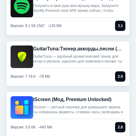
Получить в свои руки всю музыку мира. Загрузите
Spotify Premium mod APK прямо сейчас, чтобы
Версия: 9.1.58.1567
135 Мб
3.1
GuitarTuna:Тюнер,аккорды,песни (Мод, Premium Unlocked)
GuitarTuna — удобный хроматический тюнер для
гитар и укулеле, идеален для новичков и профи: ты
Версия: 7.79.0
78 Мб
2.9
iScreen (Мод, Premium Unlocked)
iScreen — уютный лаунчер для домашнего экрана:
ты собираешь виджеты, ставишь часы, календарь и
Версия: 3.0.06
445 Мб
2.8