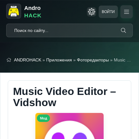
Andro
ВОЙТИ
HACK
ANDROHACK
»
Приложения
»
Фоторедакторы
» Music Video Editor – Vidshow (Мод, Unlocked)
Music Video Editor –
Vidshow
Мод