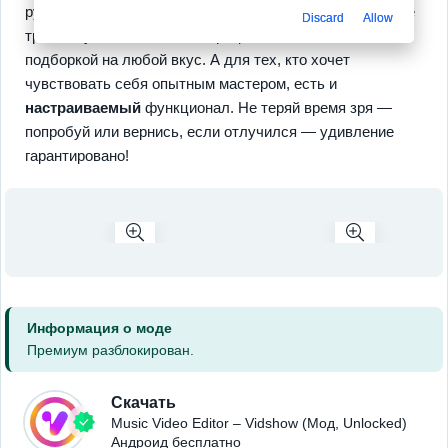
рукой. Тут еще и музыка — свою загружай либо готовые
Discard
Allow
треки слушай. Облегчают процесс стильно и с
подборкой на любой вкус. А для тех, кто хочет
чувствовать себя опытным мастером, есть и
настраиваемый
функционал. Не теряй время зря —
попробуй или вернись, если отлучился — удивление
гарантировано!
Информация о моде
Премиум разблокирован.
Скачать
Music Video Editor – Vidshow (Мод, Unlocked)
Андроид бесплатно