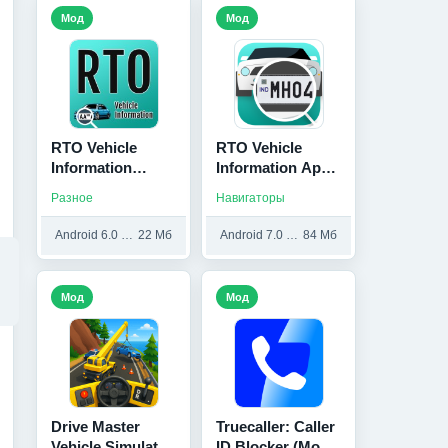
Мод
Мод
RTO Vehicle
RTO Vehicle
Information
Information App
(Мод, Unlocked)
(Мод, Без
Разное
Навигаторы
рекламы)
Android 6.0 и выше
22 Мб
Android 7.0 и выше
84 Мб
Мод
Мод
Drive Master
Truecaller: Caller
Vehicle Simulator
ID Blocker (Мод,