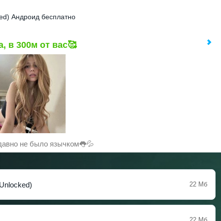
ked) Андроид бесплатно
, в 300м от вас🥰
давно не было язычком👅💦
 Unlocked)
22 Мб
22 Мб