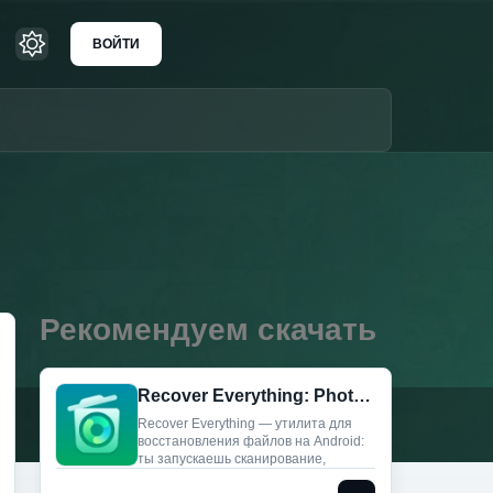
ВОЙТИ
Рекомендуем скачать
Recover Everything: Photo&Data (Мод, Unlocked)
Recover Everything — утилита для
восстановления файлов на Android:
ты запускаешь сканирование,