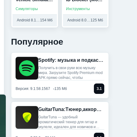
(Мод, Без
Unlocked)
Симуляторы
Инструменты
рекламы)
Android 8.1 и выше
154 Мб
Android 8.0 и выше
125 Мб
Популярное
Spotify: музыка и подкасты (Мод, Всё разблокировано)
Получить в свои руки всю музыку
мира. Загрузите Spotify Premium mod
APK прямо сейчас, чтобы
Версия: 9.1.58.1567
135 Мб
3.1
GuitarTuna:Тюнер,аккорды,песни (Мод, Premium Unlocked)
GuitarTuna — удобный
хроматический тюнер для гитар и
укулеле, идеален для новичков и
профи: ты