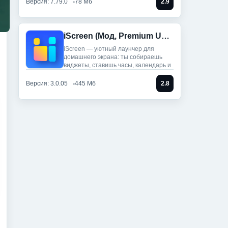
Версия: 7.79.0
78 Мб
2.9
iScreen (Мод, Premium Unlocked)
iScreen — уютный лаунчер для
домашнего экрана: ты собираешь
виджеты, ставишь часы, календарь и
Версия: 3.0.05
445 Мб
2.8