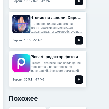
Версия: 1.3.17.070
42 Мб
0
Чтение по ладони: Хиромантия (Мод, Unlocked)
Чтение по ладони: Хиромантия —
это интерактивная мистика для
самоанализа: ты фотографируешь
руку,
Версия: 1.5.5
54 Мб
0
Picsart: редактор фото и видео (Мод, Unlocked)
PicsArt — это истинное воплощение
творчества и редактирования
фотографий. Это всеобъемлющий
Версия: 30.5.1
77 Мб
0
Похожее