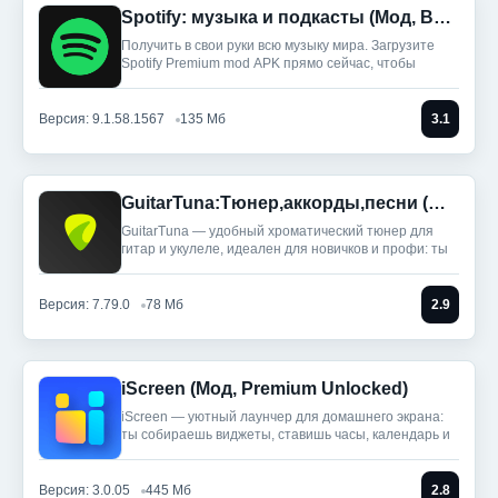
Spotify: музыка и подкасты (Мод, Всё разблокировано)
Получить в свои руки всю музыку мира. Загрузите
Spotify Premium mod APK прямо сейчас, чтобы
Версия: 9.1.58.1567
135 Мб
3.1
GuitarTuna:Тюнер,аккорды,песни (Мод, Premium Unlocked)
GuitarTuna — удобный хроматический тюнер для
гитар и укулеле, идеален для новичков и профи: ты
Версия: 7.79.0
78 Мб
2.9
iScreen (Мод, Premium Unlocked)
iScreen — уютный лаунчер для домашнего экрана:
ты собираешь виджеты, ставишь часы, календарь и
Версия: 3.0.05
445 Мб
2.8