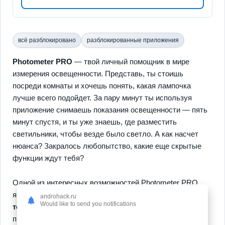
всё разблокировано
разблокированные приложения
Photometer PRO
— твой личный помощник в мире
измерения освещенности. Представь, ты стоишь
посреди комнаты и хочешь понять, какая лампочка
лучше всего подойдет. За пару минут ты используя
приложение снимаешь показания освещенности — пять
минут спустя, и ты уже знаешь, где разместить
светильники, чтобы везде было светло. А как насчет
нюанса? Закралось любопытство, какие еще скрытые
функции ждут тебя?
Одной из интересных возможностей Photometer PRO
является экспорт данных в CSV —
все результаты у
androhack.ru
Would like to send you notifications
тебя под рукой
, чтобы потом работать с ними
профессионально. А знаешь, самое удобное? Измеряй