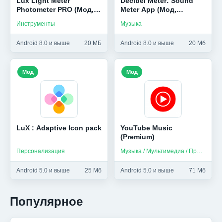
Lux Light Meter
Decibel Meter: Sound
Photometer PRO (Мод,
Meter App (Мод,
Pro Unlocked)
Premium Unlocked)
Инструменты
Музыка
Android 8.0 и выше
20 МБ
Android 8.0 и выше
20 Мб
Мод
Мод
LuX : Adaptive Icon pack
YouTube Music
(Premium)
Персонализация
Музыка / Мультимедиа / Приложения на русском
Android 5.0 и выше
25 Мб
Android 5.0 и выше
71 Мб
Популярное