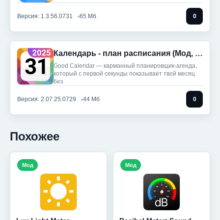
Версия: 1.3.56.0731
65 Мб
0
Календарь - план расписания (Мод, Unlocked)
Good Calendar — карманный планировщик-агенда,
который с первой секунды показывает твой месяц
без
Версия: 2.07.25.0729
44 Мб
0
Похожее
Мод
Мод