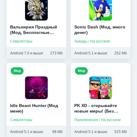
Валькирия Праздный
Sonic Dash (Мод, много
(Мод, Бесплатные
денег)
награды)
Симуляторы
Аркады / На русском
Android 7.0 и выше
273 Мб
Android 5.1 и выше
252 Мб
Мод
Мод
Idle Beast Hunter (Мод
PK XD - открывайте
меню)
новые миры! (Без
рекламы)
Симуляторы
Приключения / На русском
Android 5.1 и выше
98 Мб
Android 5.1 и выше
525 Мб