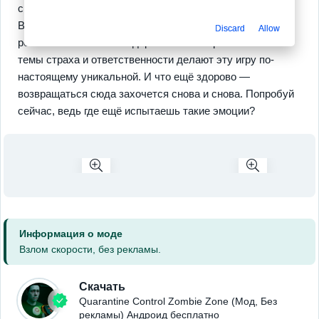
свою историю, и от тебя зависит, раскрыть её или нет.
Вдохновляет? Здесь нет места беспечности: неверное
Discard
Allow
решение может стоить дорого. Тонко переплетённые
темы страха и ответственности делают эту игру по-
настоящему уникальной. И что ещё здорово —
возвращаться сюда захочется снова и снова. Попробуй
сейчас, ведь где ещё испытаешь такие эмоции?
Информация о моде
Взлом скорости, без рекламы.
Скачать
Quarantine Control Zombie Zone (Мод, Без
рекламы) Андроид бесплатно