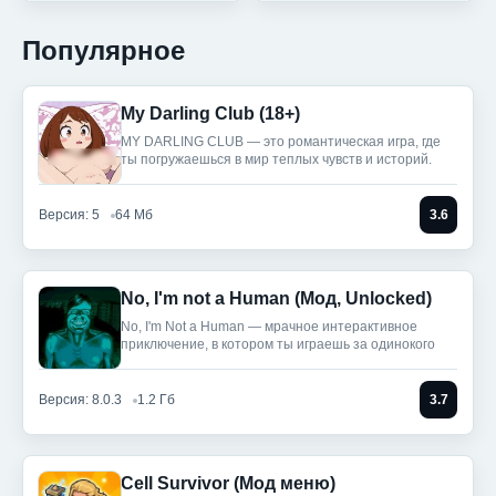
Популярное
My Darling Club (18+)
MY DARLING CLUB — это романтическая игра, где
ты погружаешься в мир теплых чувств и историй.
Версия: 5
64 Мб
3.6
No, I'm not a Human (Мод, Unlocked)
No, I'm Not a Human — мрачное интерактивное
приключение, в котором ты играешь за одинокого
Версия: 8.0.3
1.2 Гб
3.7
Cell Survivor (Мод меню)