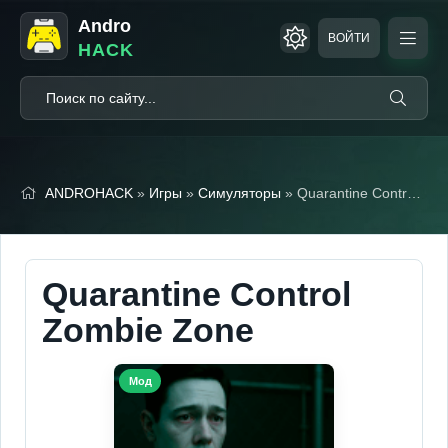
Andro
ВОЙТИ
HACK
ANDROHACK
»
Игры
»
Симуляторы
» Quarantine Control Zombie Zone (Мод, Без рекламы)
Quarantine Control
Zombie Zone
Мод