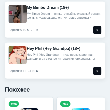
My Bimbo Dream (18+)
My Bimbo Dream — виньеточный визуальный роман,
где ты слушаешь диалоги, читаешь эпизоды и
Версия: 0.10.5
1 Гб
0
Hey Phil (Hey Grandpa) (18+)
Hey Phil (Hey Grandpa) — тихо провокационная
фанфик-игра в жанре интерактивного драмы: ты
Версия: 5.11
1.9 Гб
0
Похожее
Мод
Мод