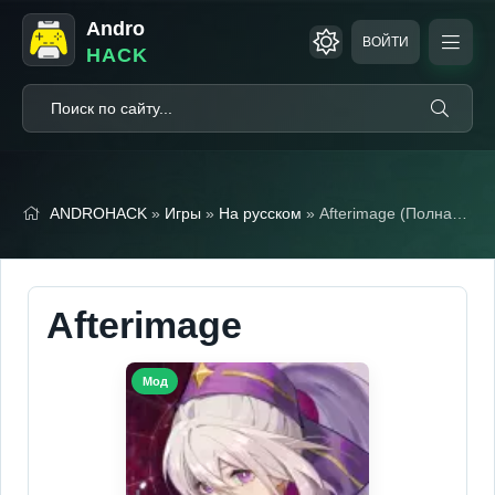
Andro
ВОЙТИ
HACK
ANDROHACK
»
Игры
»
На русском
» Afterimage (Полная версия)
Afterimage
Мод