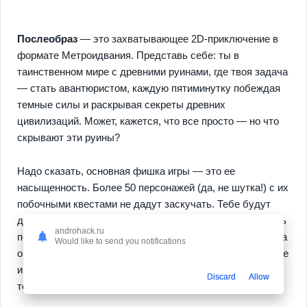
Послеобраз
— это захватывающее 2D-приключение в
формате Метроидвания. Представь себе: ты в
таинственном мире с древними руинами, где твоя задача
— стать авантюристом, каждую пятиминутку побеждая
темные силы и раскрывая секреты древних
цивилизаций. Может, кажется, что все просто — но что
скрывают эти руины?
Надо сказать, основная фишка игры — это ее
насыщенность. Более 50 персонажей (да, не шутка!) с их
побочными квестами не дадут заскучать. Тебе будут
доступны невероятные повороты сюжета и возможность
androhack.ru
повлиять на исход истории. Идайте, как без текста. Игра
Would like to send you notifications
обещает Seasons и напоминает: на пути каждое решение
имеет значение. Возвращайся в мир Послеобраз — мы
Discard
Allow
тебя ждем!