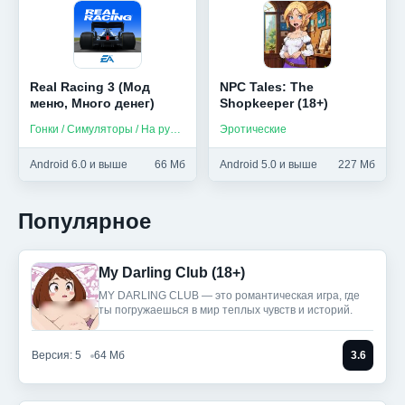
Real Racing 3 (Мод
NPC Tales: The
меню, Много денег)
Shopkeeper (18+)
Гонки / Симуляторы / На русском
Эротические
Android 6.0 и выше
66 Мб
Android 5.0 и выше
227 Мб
Популярное
My Darling Club (18+)
MY DARLING CLUB — это романтическая игра, где
ты погружаешься в мир теплых чувств и историй.
Версия: 5
64 Мб
3.6