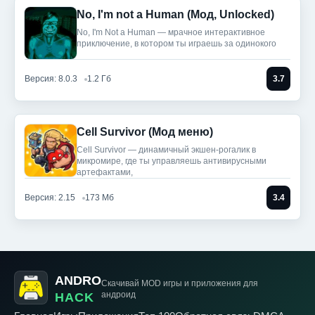
No, I'm not a Human (Мод, Unlocked)
No, I'm Not a Human — мрачное интерактивное
приключение, в котором ты играешь за одинокого
Версия: 8.0.3
1.2 Гб
3.7
Cell Survivor (Мод меню)
Cell Survivor — динамичный экшен-рогалик в
микромире, где ты управляешь антивирусными
артефактами,
Версия: 2.15
173 Мб
3.4
ANDRO
Скачивай MOD игры
и приложения для
андроид
HACK