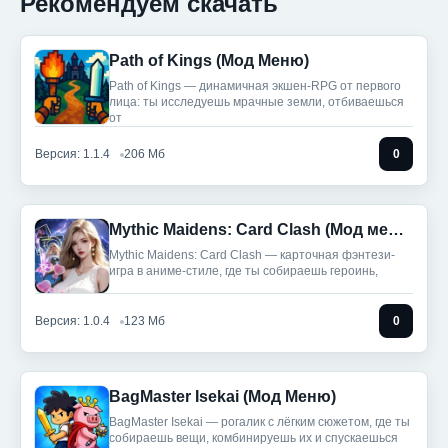
Рекомендуем скачать
Path of Kings (Мод Меню)
Path of Kings — динамичная экшен-RPG от первого
лица: ты исследуешь мрачные земли, отбиваешься
от
Версия: 1.1.4
206 Мб
0
Mythic Maidens: Card Clash (Мод меню)
Mythic Maidens: Card Clash — карточная фэнтези-
игра в аниме-стиле, где ты собираешь героинь,
Версия: 1.0.4
123 Мб
0
BagMaster Isekai (Мод Меню)
BagMaster Isekai — рогалик с лёгким сюжетом, где ты
собираешь вещи, комбинируешь их и спускаешься