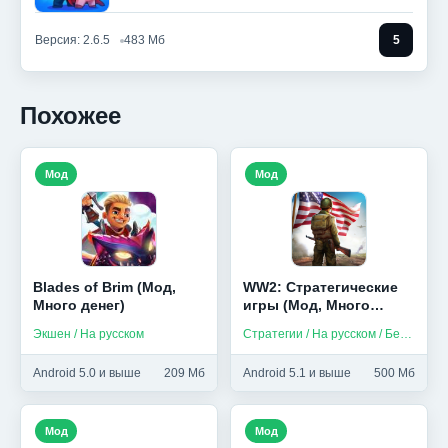
Версия: 2.6.5
483 Мб
5
Похожее
Мод
Мод
Blades of Brim (Мод,
WW2: Стратегические
Много денег)
игры (Мод, Много
денег)
Экшен / На русском
Стратегии / На русском / Без интернета
Android 5.0 и выше
209 Мб
Android 5.1 и выше
500 Мб
Мод
Мод