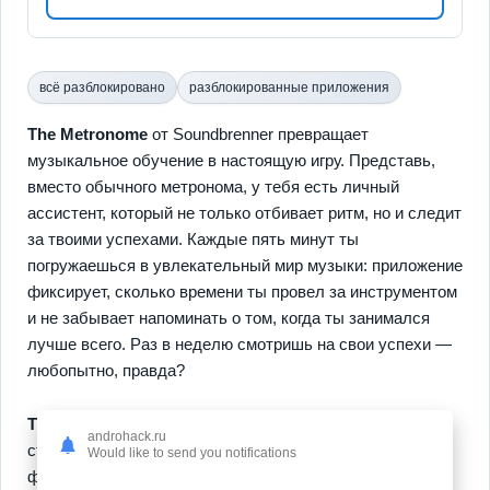
всё разблокировано
разблокированные приложения
The Metronome
от Soundbrenner превращает
музыкальное обучение в настоящую игру. Представь,
вместо обычного метронома, у тебя есть личный
ассистент, который не только отбивает ритм, но и следит
за твоими успехами. Каждые пять минут ты
погружаешься в увлекательный мир музыки: приложение
фиксирует, сколько времени ты провел за инструментом
и не забывает напоминать о том, когда ты занимался
лучше всего. Раз в неделю смотришь на свои успехи —
любопытно, правда?
Таблицы прогресса
и
личные графики
— вот что
androhack.ru
станет твоими лучшими друзьями на этом пути. Эти
Would like to send you notifications
функции покажут тебе, когда ты был на высоте, а когда