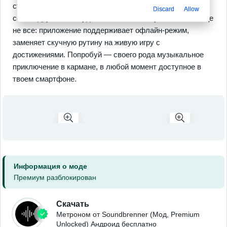
стоит поднажать. Любопытно, что ты можешь сравнить
Discard
Allow
себя с другими — будет от чего оттолкнуться. И это еще
не все: приложение поддерживает офлайн-режим,
заменяет скучную рутину на живую игру с
достижениями. Попробуй — своего рода музыкальное
приключение в кармане, в любой момент доступное в
твоем смартфоне.
Информация о моде
Премиум разблокирован
Скачать
Метроном от Soundbrenner (Мод, Premium
Unlocked) Андроид бесплатно