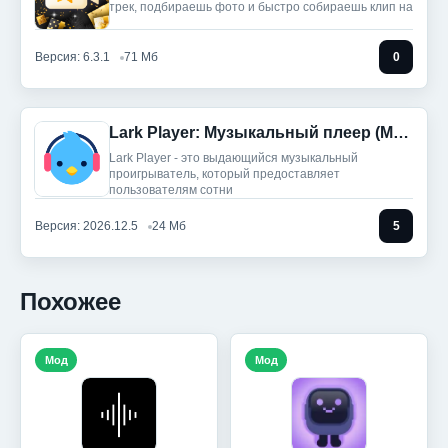
трек, подбираешь фото и быстро собираешь клип на
Версия: 6.3.1
71 Мб
0
Lark Player: Музыкальный плеер (Мод, Unlocked)
Lark Player - это выдающийся музыкальный
проигрыватель, который предоставляет
пользователям сотни
Версия: 2026.12.5
24 Мб
5
Похожее
Мод
Мод