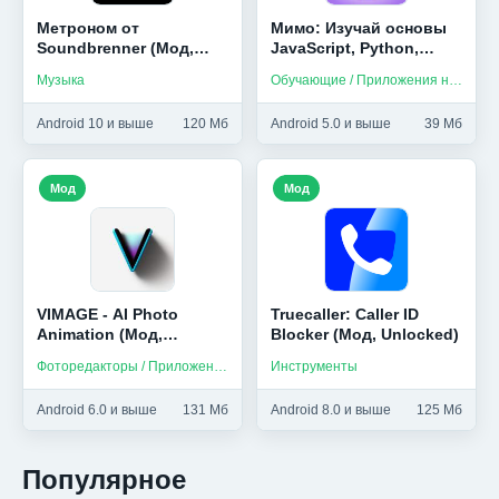
Метроном от
Мимо: Изучай основы
Soundbrenner (Мод,
JavaScript, Python,
Premium Unlocked)
HTML и др (Мод,
Музыка
Обучающие / Приложения на русском
Unlocked)
Android 10 и выше
120 Мб
Android 5.0 и выше
39 Мб
Мод
Мод
VIMAGE - AI Photo
Truecaller: Caller ID
Animation (Мод,
Blocker (Мод, Unlocked)
Premium)
Фоторедакторы / Приложения на русском
Инструменты
Android 6.0 и выше
131 Мб
Android 8.0 и выше
125 Мб
Популярное