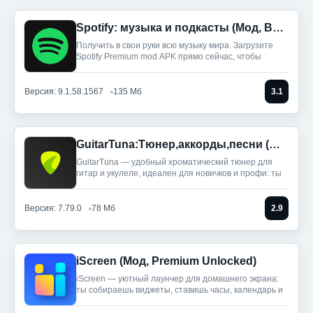
Spotify: музыка и подкасты (Мод, Всё разблокировано)
Получить в свои руки всю музыку мира. Загрузите
Spotify Premium mod APK прямо сейчас, чтобы
Версия: 9.1.58.1567
135 Мб
3.1
GuitarTuna:Тюнер,аккорды,песни (Мод, Premium Unlocked)
GuitarTuna — удобный хроматический тюнер для
гитар и укулеле, идеален для новичков и профи: ты
Версия: 7.79.0
78 Мб
2.9
iScreen (Мод, Premium Unlocked)
iScreen — уютный лаунчер для домашнего экрана:
ты собираешь виджеты, ставишь часы, календарь и