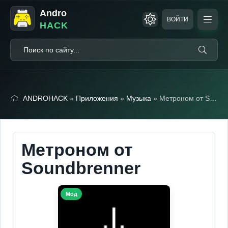
Andro
ВОЙТИ
HACK
ANDROHACK
»
Приложения
»
Музыка
» Метроном от Soundbrenner (Мод, Premium Unlocked)
Метроном от
Soundbrenner
Мод