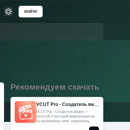
ВОЙТИ
Рекомендуем скачать
VCUT Pro - Создатель видео (Мод, Unlocked)
VCUT Pro - Создатель видео —
простой и быстрый видеоредактор:
ты выбираешь клип, нарезаешь,