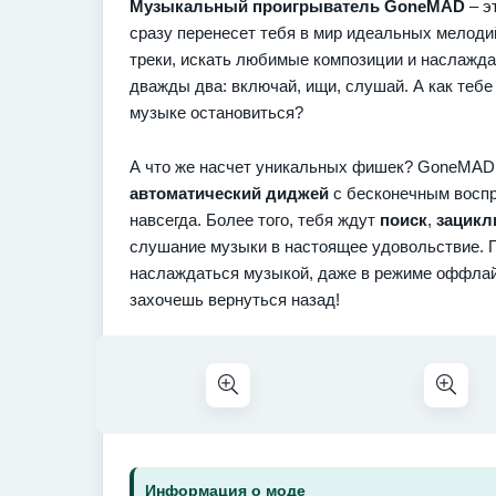
Музыкальный проигрыватель GoneMAD
– э
сразу перенесет тебя в мир идеальных мелоди
треки, искать любимые композиции и наслажда
дважды два: включай, ищи, слушай. А как тебе
музыке остановиться?
А что же насчет уникальных фишек? GoneMAD
автоматический диджей
с бесконечным воспро
навсегда. Более того, тебя ждут
поиск
,
зацикл
слушание музыки в настоящее удовольствие. 
наслаждаться музыкой, даже в режиме оффлайн
захочешь вернуться назад!
Информация о моде