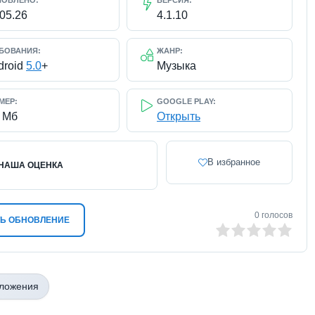
НОВЛЕНО:
ВЕРСИЯ:
.05.26
4.1.10
БОВАНИЯ:
ЖАНР:
droid
5.0
+
Музыка
МЕР:
GOOGLE PLAY:
8 Мб
Открыть
В избранное
НАША ОЦЕНКА
0
голосов
Ь ОБНОВЛЕНИЕ
0
1
2
3
4
5
иложения