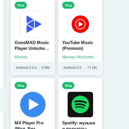
Мод
Мод
GoneMAD Music
YouTube Music
Player Unlocker
(Premium)
(Мод, Premium
Музыка
Музыка / Мультимедиа / Приложения на русском
Unlocked)
Android 5.0 и выше
8 Мб
Android 5.0 и выше
71 Мб
Мод
Мод
MX Player Pro
Spotify: музыка
(Мод, Без
и подкасты