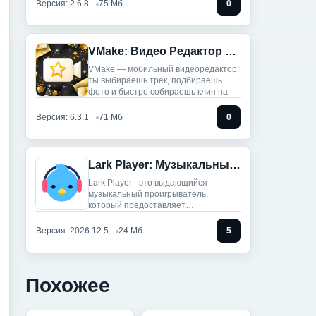
Версия: 2.6.8
75 Мб
0
VMake: Видео Редактор И Стар (Мод, Unlocked)
VMake — мобильный видеоредактор:
ты выбираешь трек, подбираешь
фото и быстро собираешь клип на
Версия: 6.3.1
71 Мб
0
Lark Player: Музыкальный плеер (Мод, Unlocked)
Lark Player - это выдающийся
музыкальный проигрыватель,
который предоставляет
пользователям сотни
Версия: 2026.12.5
24 Мб
5
Похожее