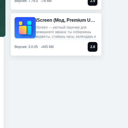
Версия: 7.79.0
78 Мб
2.9
iScreen (Мод, Premium Unlocked)
iScreen — уютный лаунчер для
домашнего экрана: ты собираешь
виджеты, ставишь часы, календарь и
Версия: 3.0.05
445 Мб
2.8