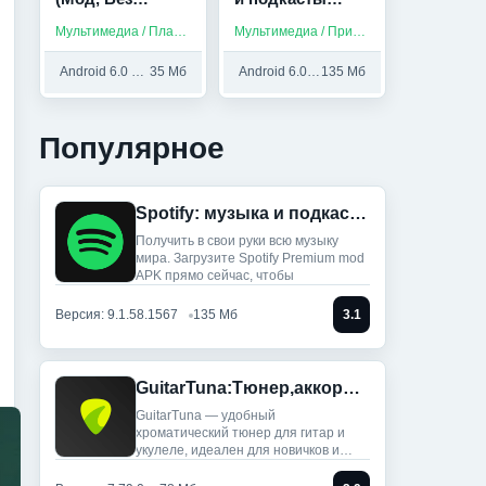
рекламы)
(Мод, Всё
Мультимедиа / Платные приложения
Мультимедиа / Приложения на русском / Музыка
разблокировано)
Android 6.0 и выше
35 Мб
Android 6.0 и выше
135 Мб
Популярное
Spotify: музыка и подкасты (Мод, Всё разблокировано)
Получить в свои руки всю музыку
мира. Загрузите Spotify Premium mod
APK прямо сейчас, чтобы
Версия: 9.1.58.1567
135 Мб
3.1
GuitarTuna:Тюнер,аккорды,песни (Мод, Premium Unlocked)
GuitarTuna — удобный
хроматический тюнер для гитар и
укулеле, идеален для новичков и
профи: ты