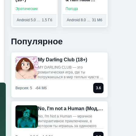
(Мод, Premium
Эротические
Погода
Unlocked)
Android 5.0 и выше
1.5 Гб
Android 8.0 и выше
31 Мб
Популярное
My Darling Club (18+)
MY DARLING CLUB — это
романтическая игра, где ты
погружаешься в мир теплых чувств и
историй.
Версия: 5
64 Мб
3.6
No, I'm not a Human (Мод, Unlocked)
No, I'm Not a Human — мрачное
интерактивное приключение, в
котором ты играешь за одинокого