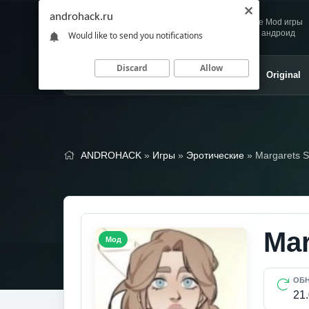
androhack.ru
Andro
Скачивай любимые Mod игры
HACK
и приложения для андроид
Would like to send you notifications
Discard
Allow
Главная
Игры
Приложения
Original
ANDROHACK
»
Игры
»
Эротические
» Margarets S
Mar
Мод
ОБ
21