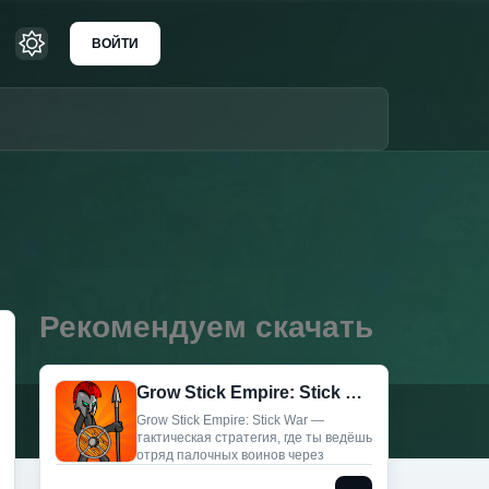
ВОЙТИ
Рекомендуем скачать
Grow Stick Empire: Stick War (Мод, Много денег)
Grow Stick Empire: Stick War —
тактическая стратегия, где ты ведёшь
отряд палочных воинов через