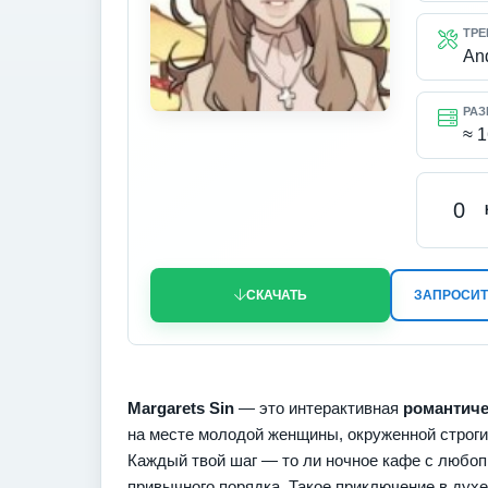
ТРЕ
An
РАЗ
≈ 
0
СКАЧАТЬ
ЗАПРОСИТ
Margarets Sin
— это интерактивная
романтиче
на месте молодой женщины, окруженной строги
Каждый твой шаг — то ли ночное кафе с любоп
привычного порядка. Такое приключение в духе 