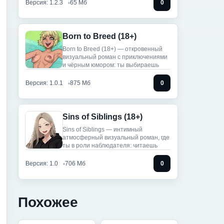
Версия: 1.2.3
65 Мб
0
Born to Breed (18+)
Born to Breed (18+) — откровенный
визуальный роман с приключениями
и чёрным юмором: ты выбираешь
Версия: 1.0.1
875 Мб
0
Sins of Siblings (18+)
Sins of Siblings — интимный
атмосферный визуальный роман, где
ты в роли наблюдателя: читаешь
Версия: 1.0
706 Мб
0
Похожее