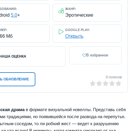
БОВАНИЯ:
ЖАНР:
droid
5.0
+
Эротические
МЕР:
GOOGLE PLAY:
166 Мб
Открыть
В избранное
НАША ОЦЕНКА
0
голосов
Ь ОБНОВЛЕНИЕ
0
1
2
3
4
5
ская драма
в формате визуальной новеллы. Представь себя
ми традициями, но появившейся после развода на перепутье.
ытным соседом, то ли робкий жест — ведет к разрушению
«а что если»! В моменты, когда комната умолкает от эха