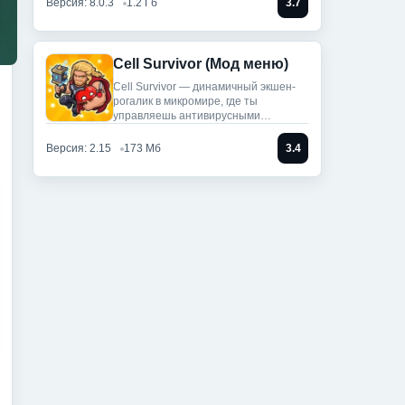
Версия: 8.0.3
1.2 Гб
3.7
Cell Survivor (Мод меню)
Cell Survivor — динамичный экшен-
рогалик в микромире, где ты
управляешь антивирусными
артефактами,
Версия: 2.15
173 Мб
3.4