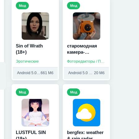
Мод
Мод
Sin of Wrath
старомодная
(18+)
камера-
Фоторедакто
Эротические
Фоторедакторы / Приложения на русском
(Мод, Unlocked)
Android 5.0 и выше
661 Мб
Android 5.0 и выше
20 Мб
Мод
Мод
LUSTFUL SIN
bergfex: weather
(18+)
& rain radar