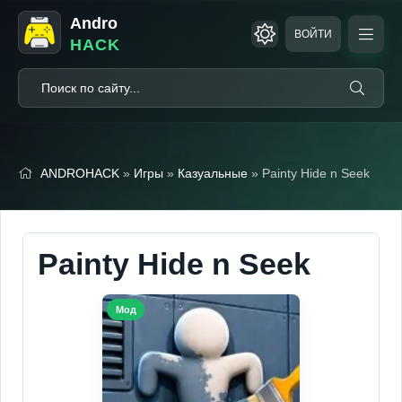
Andro
ВОЙТИ
HACK
ANDROHACK
»
Игры
»
Казуальные
» Painty Hide n Seek
Painty Hide n Seek
Мод