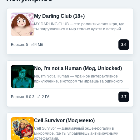
My Darling Club (18+)
MY DARLING CLUB — это романтическая игра, где
ты погружаешься в мир теплых чувств и историй.
Версия: 5
64 Мб
3.6
No, I'm not a Human (Мод, Unlocked)
No, I'm Not a Human — мрачное интерактивное
приключение, в котором ты играешь за одинокого
Версия: 8.0.3
1.2 Гб
3.7
Cell Survivor (Мод меню)
Cell Survivor — динамичный экшен-рогалик в
микромире, где ты управляешь антивирусными
артефактами,