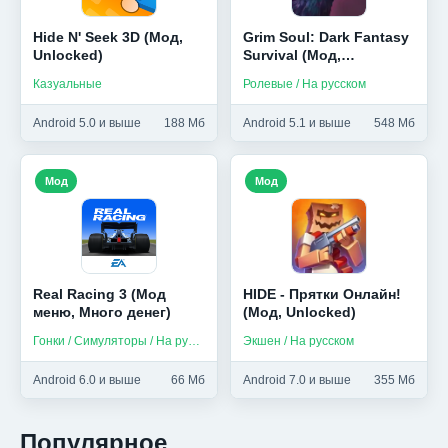
Hide N' Seek 3D (Мод,
Grim Soul: Dark Fantasy
Unlocked)
Survival (Мод,
Бесплатный крафт)
Казуальные
Ролевые / На русском
Android 5.0 и выше
188 Мб
Android 5.1 и выше
548 Мб
Мод
Мод
Real Racing 3 (Мод
HIDE - Прятки Онлайн!
меню, Много денег)
(Мод, Unlocked)
Гонки / Симуляторы / На русском
Экшен / На русском
Android 6.0 и выше
66 Мб
Android 7.0 и выше
355 Мб
Популярное