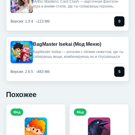
Mythic Maidens: Card Clash — карточная фэнтези-
игра в аниме-стиле, где ты собираешь героинь,
Версия: 1.0.4
123 Мб
0
BagMaster Isekai (Мод Меню)
BagMaster Isekai — рогалик с лёгким сюжетом, где ты
собираешь вещи, комбинируешь их и спускаешься
Версия: 2.6.5
483 Мб
5
Похожее
Мод
Мод