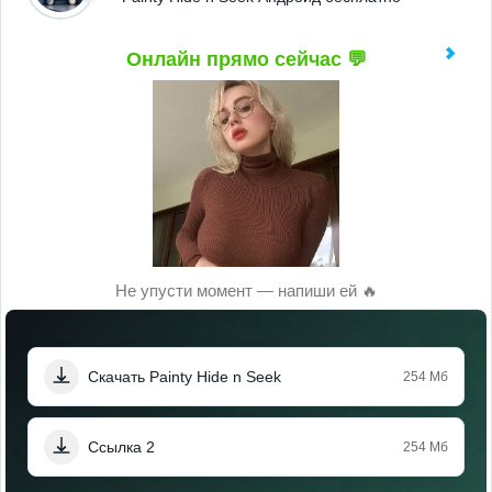
Онлайн прямо сейчас 💬
Не упусти момент — напиши ей 🔥
Скачать Painty Hide n Seek
254 Мб
Ссылка 2
254 Мб