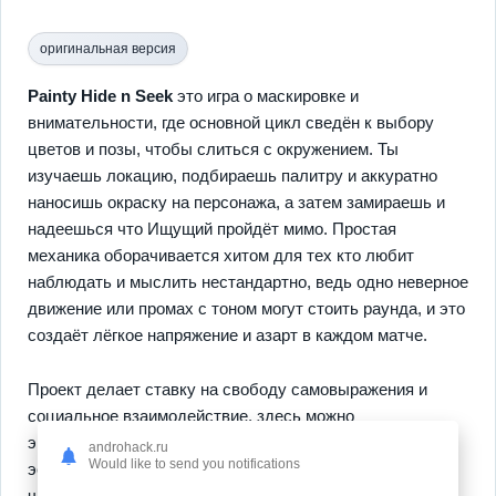
оригинальная версия
Painty Hide n Seek
это игра о маскировке и
внимательности, где основной цикл сведён к выбору
цветов и позы, чтобы слиться с окружением. Ты
изучаешь локацию, подбираешь палитру и аккуратно
наносишь окраску на персонажа, а затем замираешь и
надеешься что Ищущий пройдёт мимо. Простая
механика оборачивается хитом для тех кто любит
наблюдать и мыслить нестандартно, ведь одно неверное
движение или промах с тоном могут стоить раунда, и это
создаёт лёгкое напряжение и азарт в каждом матче.
Проект делает ставку на свободу самовыражения и
социальное взаимодействие, здесь можно
экспериментировать с образами и соревноваться в
androhack.ru
Would like to send you notifications
эстетике. Важны
камуфляж по настроению
и умение
читать пространство, а также постепенное открытие