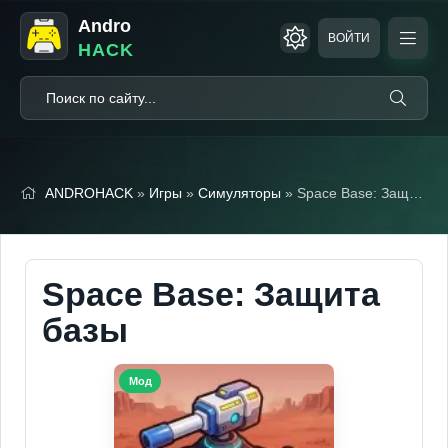
Andro
ВОЙТИ
HACK
ANDROHACK
»
Игры
»
Симуляторы
» Space Base: Защита базы (Мод Меню)
Space Base: Защита
базы
Мод