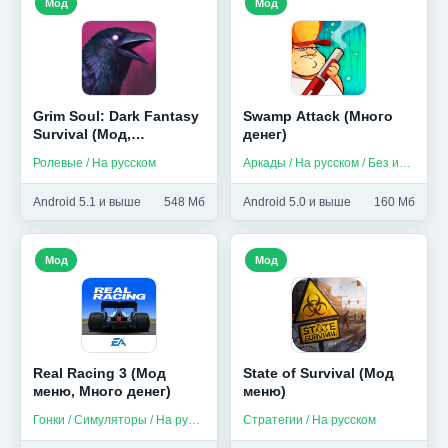
Мод
Мод
Grim Soul: Dark Fantasy
Swamp Attack (Много
Survival (Мод,
денег)
Бесплатный крафт)
Ролевые / На русском
Аркады / На русском / Без интернета
Android 5.1 и выше
548 Мб
Android 5.0 и выше
160 Мб
Мод
Мод
Real Racing 3 (Мод
State of Survival (Мод
меню, Много денег)
меню)
Гонки / Симуляторы / На русском
Стратегии / На русском