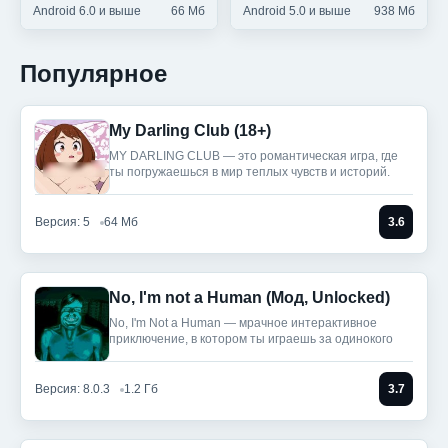
Android 6.0 и выше
66 Мб
Android 5.0 и выше
938 Мб
Популярное
My Darling Club (18+)
MY DARLING CLUB — это романтическая игра, где
ты погружаешься в мир теплых чувств и историй.
Версия: 5
64 Мб
3.6
No, I'm not a Human (Мод, Unlocked)
No, I'm Not a Human — мрачное интерактивное
приключение, в котором ты играешь за одинокого
Версия: 8.0.3
1.2 Гб
3.7