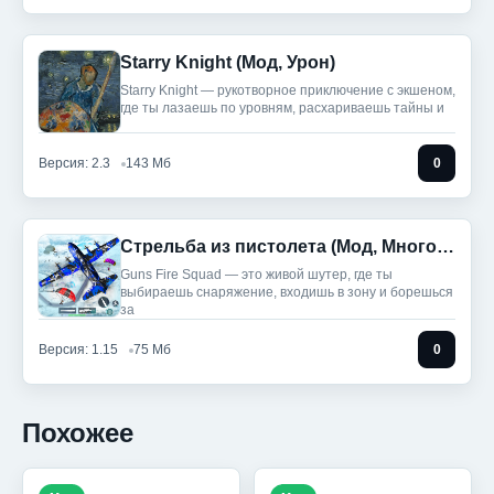
Starry Knight (Мод, Урон)
Starry Knight — рукотворное приключение с экшеном,
где ты лазаешь по уровням, расхариваешь тайны и
Версия: 2.3
143 Мб
0
Стрельба из пистолета (Мод, Много денег)
Guns Fire Squad — это живой шутер, где ты
выбираешь снаряжение, входишь в зону и борешься
за
Версия: 1.15
75 Мб
0
Похожее