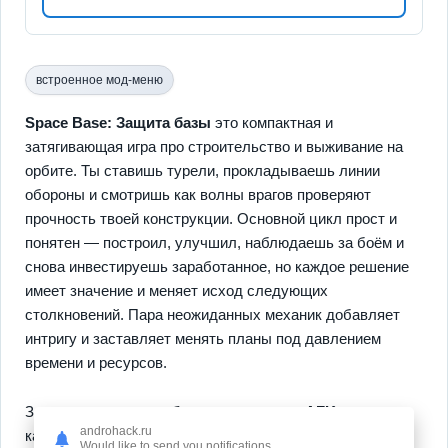
встроенное мод-меню
Space Base: Защита базы
это компактная и
затягивающая игра про строительство и выживание на
орбите. Ты ставишь турели, прокладываешь линии
обороны и смотришь как волны врагов проверяют
прочность твоей конструкции. Основной цикл прост и
понятен — построил, улучшил, наблюдаешь за боём и
снова инвестируешь заработанное, но каждое решение
имеет значение и меняет исход следующих
столкновений. Пара неожиданных механик добавляет
интригу и заставляет менять планы под давлением
времени и ресурсов.
Здесь важны
разнообразные турели
и
AFK-прогресс
androhack.ru
как элементы, которые держат интерес и позволяют
Would like to send you notifications