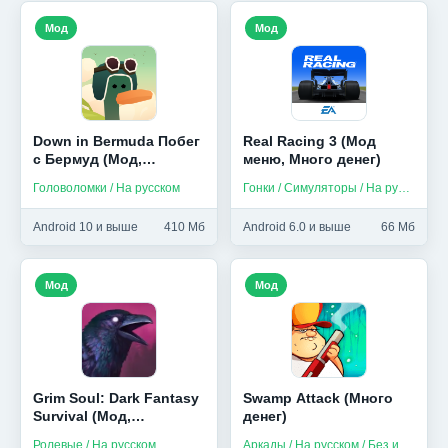
Мод
Мод
Down in Bermuda Побег
Real Racing 3 (Мод
с Бермуд (Мод,
меню, Много денег)
Unlocked)
Головоломки / На русском
Гонки / Симуляторы / На русском
Android 10 и выше
410 Мб
Android 6.0 и выше
66 Мб
Мод
Мод
Grim Soul: Dark Fantasy
Swamp Attack (Много
Survival (Мод,
денег)
Бесплатный крафт)
Ролевые / На русском
Аркады / На русском / Без интернета