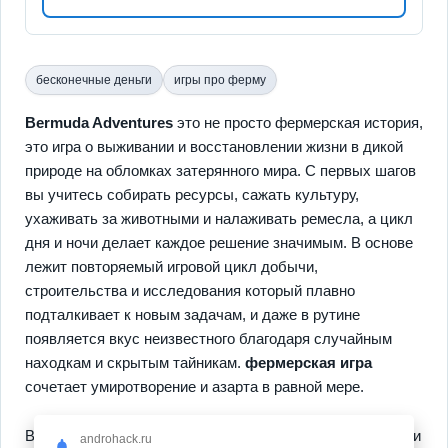
бесконечные деньги
игры про ферму
Bermuda Adventures
это не просто фермерская история,
это игра о выживании и восстановлении жизни в дикой
природе на обломках затерянного мира. С первых шагов
вы учитесь собирать ресурсы, сажать культуру,
ухаживать за животными и налаживать ремесла, а цикл
дня и ночи делает каждое решение значимым. В основе
лежит повторяемый игровой цикл добычи,
строительства и исследования который плавно
подталкивает к новым задачам, и даже в рутине
появляется вкус неизвестного благодаря случайным
находкам и скрытым тайникам.
фермерская игра
сочетает умиротворение и азарта в равной мере.
Второй слой игры это системное улучшение поселения и
androhack.ru