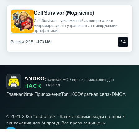
Cell Survivor (Мод меню)
Cell Survivor — динамичный экшен-рогалик в
микромире, где ты управляешь антивирусными
артефактами,
Версия: 2.15
173 Мб
3.4
ANDRO
Скачивай MOD игры
и приложения для
андроид
HACK
Главная
Игры
Приложения
Топ 100
Обратная связь
DMCA
© 2021-2025 "androhack " Ваши любимые моды на игры и
приложения для Андроид. Все права защищены.