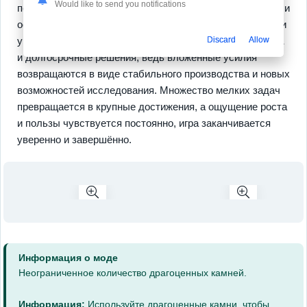
Would like to send you notifications
персонального прогресса с явными выгодами для героя и
острова, игроки открывают новые рецепты, технологии и
уникальные постройки. Здесь важны
развитие острова
Discard
Allow
и долгосрочные решения, ведь вложенные усилия
возвращаются в виде стабильного производства и новых
возможностей исследования. Множество мелких задач
превращается в крупные достижения, а ощущение роста
и пользы чувствуется постоянно, игра заканчивается
уверенно и завершённо.
Информация о моде
Неограниченное количество драгоценных камней.
Информация:
Используйте драгоценные камни, чтобы