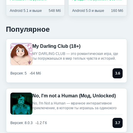
Android 5.1 и выше
548 Мб
Android 5.0 и выше
160 Мб
Популярное
My Darling Club (18+)
MY DARLING CLUB — это романтическая игра, где
ты погружаешься в мир теплых чувств и историй.
Версия: 5
64 Мб
3.6
No, I'm not a Human (Мод, Unlocked)
No, I'm Not a Human — мрачное интерактивное
приключение, в котором ты играешь за одинокого
Версия: 8.0.3
1.2 Гб
3.7