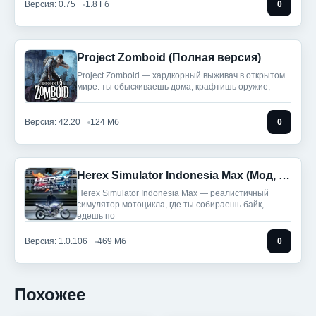
Версия: 0.75
1.8 Гб
0
Project Zomboid (Полная версия)
Project Zomboid — хардкорный выживач в открытом
мире: ты обыскиваешь дома, крафтишь оружие,
Версия: 42.20
124 Мб
0
Herex Simulator Indonesia Max (Мод, Много монет)
Herex Simulator Indonesia Max — реалистичный
симулятор мотоцикла, где ты собираешь байк,
едешь по
Версия: 1.0.106
469 Мб
0
Похожее