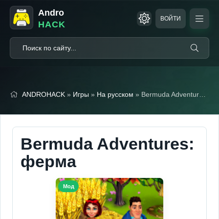
Andro
ВОЙТИ
HACK
ANDROHACK
»
Игры
»
На русском
» Bermuda Adventures: ферма (Мод, Много денег)
Bermuda Adventures:
ферма
Мод