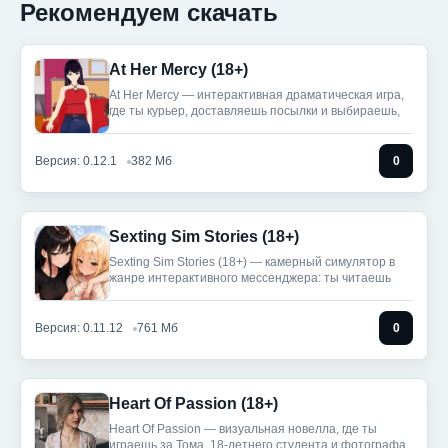
Рекомендуем скачать
At Her Mercy (18+)
At Her Mercy — интерактивная драматическая игра,
где ты курьер, доставляешь посылки и выбираешь,
Версия: 0.12.1
382 Мб
0
Sexting Sim Stories (18+)
Sexting Sim Stories (18+) — камерный симулятор в
жанре интерактивного мессенджера: ты читаешь
Версия: 0.11.12
761 Мб
0
Heart Of Passion (18+)
Heart Of Passion — визуальная новелла, где ты
играешь за Тома, 18‑летнего студента и фотографа,