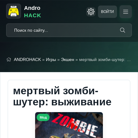
Andro
ВОЙТИ
HACK
ANDROHACK
»
Игры
»
Экшен
» мертвый зомби-шутер: выживание (Мод меню)
мертвый зомби-
шутер: выживание
Мод