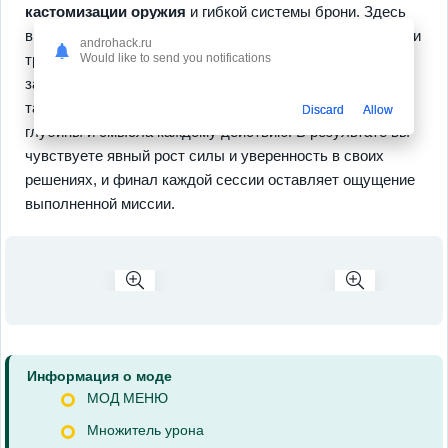
кастомизации оружия
и гибкой системы брони. Здесь
вы улучшаете навыки, собираете редкие модификации и
androhack.ru
трансформируете своего персонажа под конкретные
Would like to send you notifications
задачи. Игра предлагает разные режимы боёв и
тактические варианты прохождения, что добавляет
Discard
Allow
глубины и смысла каждому действию. В результате вы
чувствуете явный рост силы и уверенность в своих
решениях, и финал каждой сессии оставляет ощущение
выполненной миссии.
Информация о моде
МОД МЕНЮ
Множитель урона