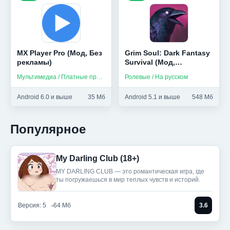
MX Player Pro (Мод, Без
Grim Soul: Dark Fantasy
рекламы)
Survival (Мод,
Бесплатный крафт)
Мультимедиа / Платные приложения
Ролевые / На русском
Android 6.0 и выше
35 Мб
Android 5.1 и выше
548 Мб
Популярное
My Darling Club (18+)
MY DARLING CLUB — это романтическая игра, где
ты погружаешься в мир теплых чувств и историй.
Версия: 5
64 Мб
3.6