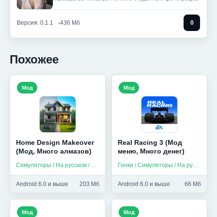
Версия: 0.1.1
436 Мб
0
Похожее
Мод
Мод
Home Design Makeover
Real Racing 3 (Мод
(Мод, Много алмазов)
меню, Много денег)
Симуляторы / На русском / Без интернета
Гонки / Симуляторы / На русском
Android 6.0 и выше
203 Мб
Android 6.0 и выше
66 Мб
Мод
Мод