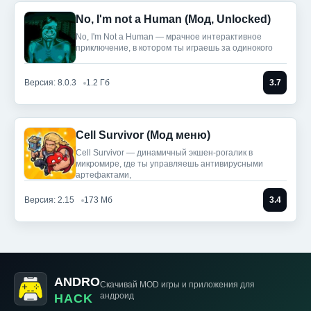
No, I'm not a Human (Мод, Unlocked)
No, I'm Not a Human — мрачное интерактивное
приключение, в котором ты играешь за одинокого
Версия: 8.0.3
1.2 Гб
3.7
Cell Survivor (Мод меню)
Cell Survivor — динамичный экшен-рогалик в
микромире, где ты управляешь антивирусными
артефактами,
Версия: 2.15
173 Мб
3.4
ANDRO
Скачивай MOD игры
и приложения для
андроид
HACK