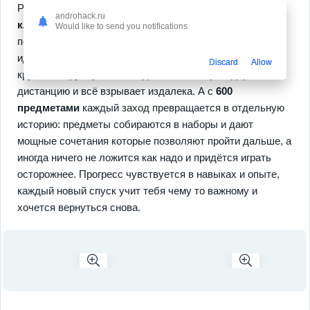
Разнообразие тут делает игру затягивающей, ведь
30
androhack.ru
классов
реально меняют стиль и подход к каждой
Would like to send you notifications
попытке. Иногда ты — бронированный воин который
идёт напролом, иногда — ловкий разбойник который
Discard
Allow
кружит вокруг врагов, иногда — маг который держит
дистанцию и всё взрывает издалека. А с
600
предметами
каждый заход превращается в отдельную
историю: предметы собираются в наборы и дают
мощные сочетания которые позволяют пройти дальше, а
иногда ничего не ложится как надо и придётся играть
осторожнее. Прогресс чувствуется в навыках и опыте,
каждый новый спуск учит тебя чему то важному и
хочется вернуться снова.