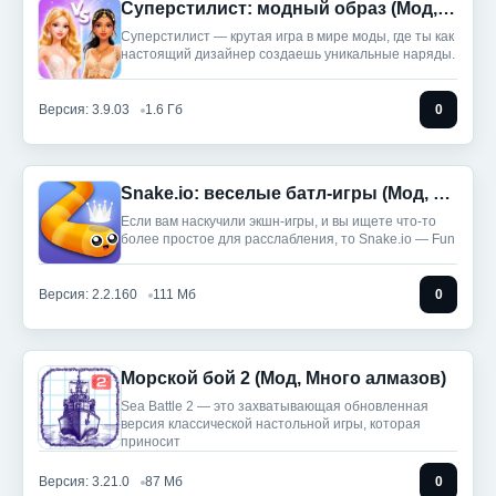
Суперстилист: модный образ (Мод, Много денег)
Суперстилист — крутая игра в мире моды, где ты как
настоящий дизайнер создаешь уникальные наряды.
Версия: 3.9.03
1.6 Гб
0
Snake.io: веселые батл-игры (Мод, Unlocked)
Если вам наскучили экшн-игры, и вы ищете что-то
более простое для расслабления, то Snake.io — Fun
Версия: 2.2.160
111 Мб
0
Морской бой 2 (Мод, Много алмазов)
Sea Battle 2 — это захватывающая обновленная
версия классической настольной игры, которая
приносит
Версия: 3.21.0
87 Мб
0