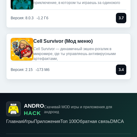
приключение, в котором ты играешь за одинокого
Версия: 8.0.3
1.2 Гб
3.7
Cell Survivor (Мод меню)
Cell Survivor — динамичный экшен-рогалик в
микромире, где ты управляешь антивирусными
артефактами,
Версия: 2.15
173 Мб
3.4
ANDRO
Скачивай MOD игры
и приложения для
андроид
HACK
Главная
Игры
Приложения
Топ 100
Обратная связь
DMCA