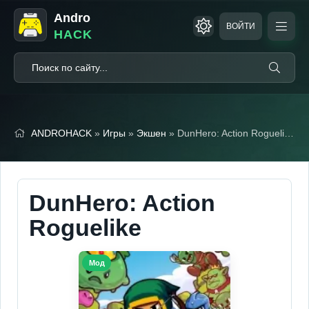
Andro
ВОЙТИ
HACK
ANDROHACK
»
Игры
»
Экшен
» DunHero: Action Roguelike (Полная версия)
DunHero: Action
Roguelike
Мод