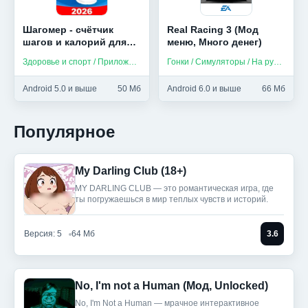
Шагомер - счётчик
Real Racing 3 (Мод
шагов и калорий для
меню, Много денег)
здоровья (Мод,
Здоровье и спорт / Приложения на русском
Гонки / Симуляторы / На русском
Unlocked)
Android 5.0 и выше
50 Мб
Android 6.0 и выше
66 Мб
Популярное
My Darling Club (18+)
MY DARLING CLUB — это романтическая игра, где
ты погружаешься в мир теплых чувств и историй.
Версия: 5
64 Мб
3.6
No, I'm not a Human (Мод, Unlocked)
No, I'm Not a Human — мрачное интерактивное