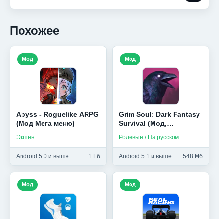
Похожее
Мод
Мод
Abyss - Roguelike ARPG
Grim Soul: Dark Fantasy
(Мод Мега меню)
Survival (Мод,
Бесплатный крафт)
Экшен
Ролевые / На русском
Android 5.0 и выше
1 Гб
Android 5.1 и выше
548 Мб
Мод
Мод