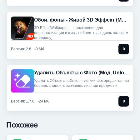
Обои, фоны - Живой 3D Эффект (Мод, Unlocked)
3D Effect Wallpaper — приложение для
персонализации и живых обоев: ты водишь пальцем
по экрану,
Версия: 2.8
9 Мб
0
Удалить Объекты с Фото (Мод, Unlocked)
Удалить Объекты с Фото — лёгкий фоторедактор: ты
берёшь снимок, отмечаешь лишний предмет и
Версия: 1.7.6
24 Мб
0
Похожее