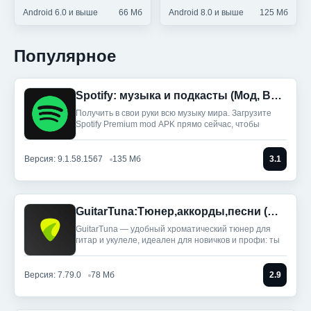
Android 6.0 и выше
66 Мб
Android 8.0 и выше
125 Мб
Популярное
Spotify: музыка и подкасты (Мод, Всё разблокировано)
Получить в свои руки всю музыку мира. Загрузите
Spotify Premium mod APK прямо сейчас, чтобы
Версия: 9.1.58.1567
135 Мб
3.1
GuitarTuna:Тюнер,аккорды,песни (Мод, Premium Unlocked)
GuitarTuna — удобный хроматический тюнер для
гитар и укулеле, идеален для новичков и профи: ты
Версия: 7.79.0
78 Мб
2.9