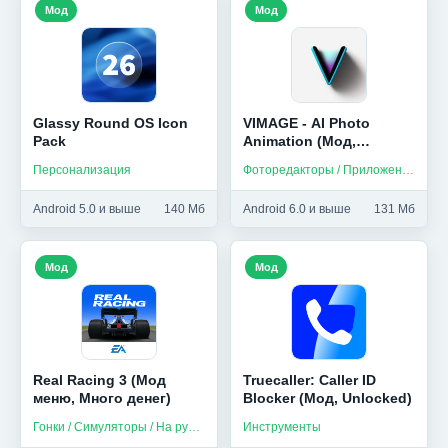
Мод
Мод
Glassy Round OS Icon
VIMAGE - AI Photo
Pack
Animation (Мод,
Premium)
Персонализация
Фоторедакторы / Приложения на русском
Android 5.0 и выше
140 Мб
Android 6.0 и выше
131 Мб
Мод
Мод
Real Racing 3 (Мод
Truecaller: Caller ID
меню, Много денег)
Blocker (Мод, Unlocked)
Гонки / Симуляторы / На русском
Инструменты