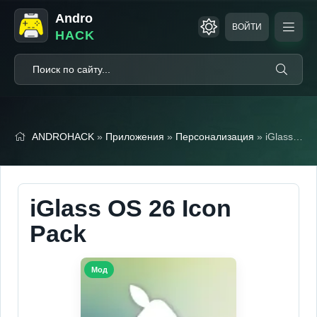
Andro
ВОЙТИ
HACK
ANDROHACK
»
Приложения
»
Персонализация
» iGlass OS 26 Icon Pack
iGlass OS 26 Icon
Pack
Мод