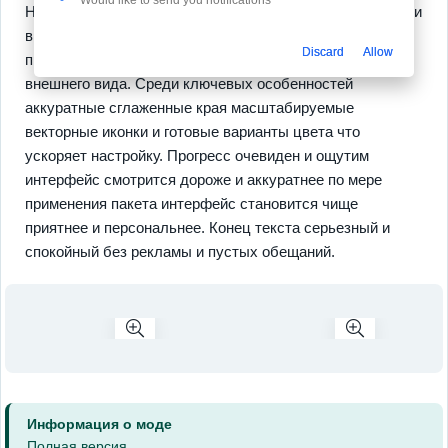
Набор предлагает
стеклянный дизайн
аккуратные обои
в едином стиле и поддержку большинства популярных
Discard
Allow
приложений что позволяет сохранить целостность
внешнего вида. Среди ключевых особенностей
аккуратные сглаженные края масштабируемые
векторные иконки и готовые варианты цвета что
ускоряет настройку. Прогресс очевиден и ощутим
интерфейс смотрится дороже и аккуратнее по мере
применения пакета интерфейс становится чище
приятнее и персональнее. Конец текста серьезный и
спокойный без рекламы и пустых обещаний.
Информация о моде
Полная версия