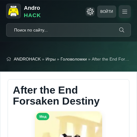
Andro
ВОЙТИ
HACK
ANDROHACK
»
Игры
»
Головоломки
» After the End Forsaken Destiny (Полная версия)
After the End
Forsaken Destiny
Мод