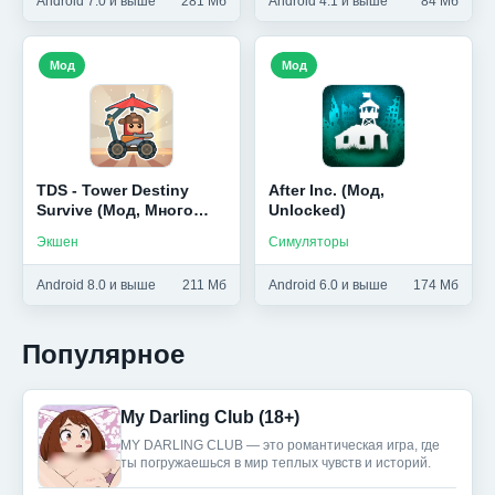
Android 7.0 и выше
281 Мб
Android 4.1 и выше
84 Мб
Мод
Мод
TDS - Tower Destiny
After Inc. (Мод,
Survive (Мод, Много
Unlocked)
денег)
Экшен
Симуляторы
Android 8.0 и выше
211 Мб
Android 6.0 и выше
174 Мб
Популярное
My Darling Club (18+)
MY DARLING CLUB — это романтическая игра, где
ты погружаешься в мир теплых чувств и историй.