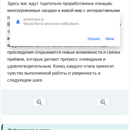
Здесь вас ждут тщательно проработанные локации,
многоуровневые загадки и живой мир с интерактивными
объектами, оформленными в художественном стиле.
androhack.ru
Would like to send you notifications
Важные элементы геймплея подчеркнуты в механиках и
требуют экспериментов, а потому стоит отметить
координацию двух персонажей
и
взаимодействие с
Discard
Allow
окружением
как ключевые особенности. По мере
прохождения открываются новые возможности и связки
приёмов, которые делают прогресс очевидным и
удовлетворительным. Конец каждого этапа приносит
чувство выполненной работы и уверенность в
следующем шаге.