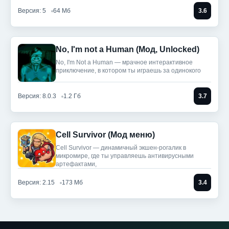
Версия: 5
64 Мб
3.6
No, I'm not a Human (Мод, Unlocked)
No, I'm Not a Human — мрачное интерактивное
приключение, в котором ты играешь за одинокого
Версия: 8.0.3
1.2 Гб
3.7
Cell Survivor (Мод меню)
Cell Survivor — динамичный экшен-рогалик в
микромире, где ты управляешь антивирусными
артефактами,
Версия: 2.15
173 Мб
3.4