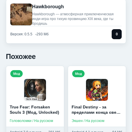
Hawkborough
Hawkborough — атмосферная приключенческая
инди-игра про тихую провинцию XIX века, где ты
бродишь
Версия: 0.5.5
293 Мб
0
Похожее
Мод
Мод
True Fear: Forsaken
Final Destiny - за
Souls 3 (Мод, Unlocked)
пределами конца света
(Мод Меню)
Головоломки / На русском
Экшен / На русском