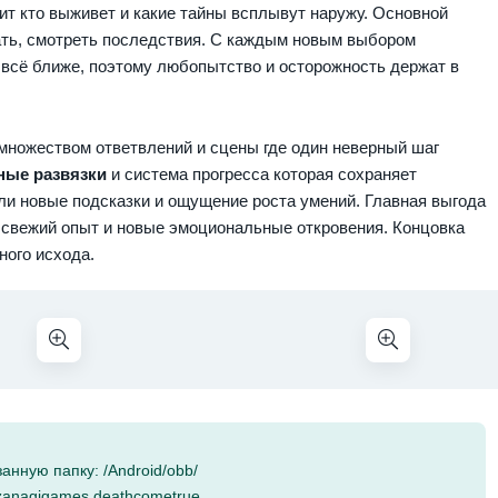
ит кто выживет и какие тайны всплывут наружу. Основной
ать, смотреть последствия. С каждым новым выбором
 всё ближе, поэтому любопытство и осторожность держат в
множеством ответвлений и сцены где один неверный шаг
ные развязки
и система прогресса которая сохраняет
и новые подсказки и ощущение роста умений. Главная выгода
т свежий опыт и новые эмоциональные откровения. Концовка
ного исхода.
анную папку: /Android/obb/
.izanagigames.deathcometrue