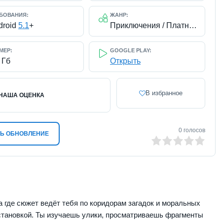
БОВАНИЯ:
ЖАНР:
droid
5.1
+
Приключения / Платные
МЕР:
GOOGLE PLAY:
 Гб
Открыть
В избранное
НАША ОЦЕНКА
0
голосов
Ь ОБНОВЛЕНИЕ
0
1
2
3
4
5
а где сюжет ведёт тебя по коридорам загадок и моральных
становкой. Ты изучаешь улики, просматриваешь фрагменты