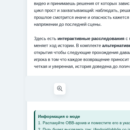
видео и принимаешь решения от которых завис
цикл прост и захватывающий: наблюдать, реш
прошлое смотрится иначе и опасность кажется
напряжении до последней сцены.
Здесь есть
интерактивные расследования
с 
меняет ход истории. В комплекте
альтернатив
открытия чтобы следующие прохождения давал
игрока в том что каждое возвращение приноси
четкая и уверенная, история доведена до логич
Информация о моде
1. Распакуйте OBB-архив и поместите его в указ
2. Путь будет выглядеть так: /Android/obb/jp.co