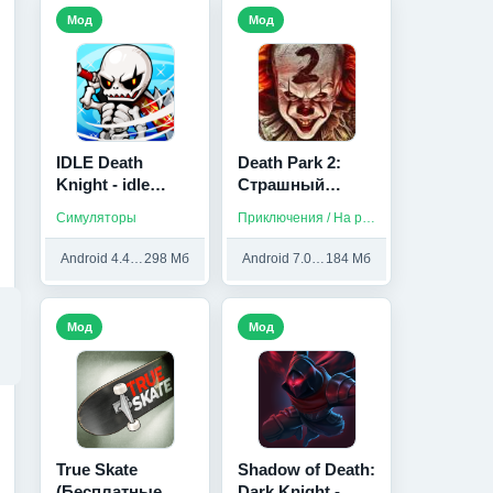
Мод
Мод
IDLE Death
Death Park 2:
Knight - idle
Страшный
games (Мод
Клоун (Unlocked/
Симуляторы
Приключения / На русском / Без интернета
меню)
мод меню)
Android 4.4 и выше
298 Мб
Android 7.0 и выше
184 Мб
Мод
Мод
True Skate
Shadow of Death:
(Бесплатные
Dark Knight -