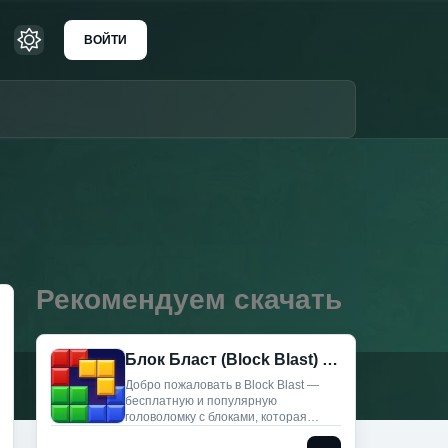
ВОЙТИ
Рекомендуем скачать
Блок Бласт (Block Blast) (Мод меню)
Добро пожаловать в Block Blast —
бесплатную и популярную
головоломку с блоками, которая
подарит вам