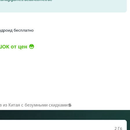
ндроид бесплатно
ОК от цен 😳
 из Китая с безумными скидками💲
2 Гб