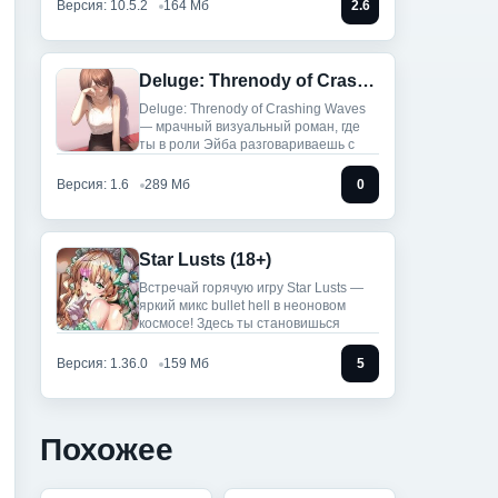
Версия: 10.5.2
164 Мб
2.6
Deluge: Threnody of Crashing Waves (Полная версия)
Deluge: Threnody of Crashing Waves
— мрачный визуальный роман, где
ты в роли Эйба разговариваешь с
Версия: 1.6
289 Мб
0
Star Lusts (18+)
Встречай горячую игру Star Lusts —
яркий микс bullet hell в неоновом
космосе! Здесь ты становишься
Версия: 1.36.0
159 Мб
5
Похожее