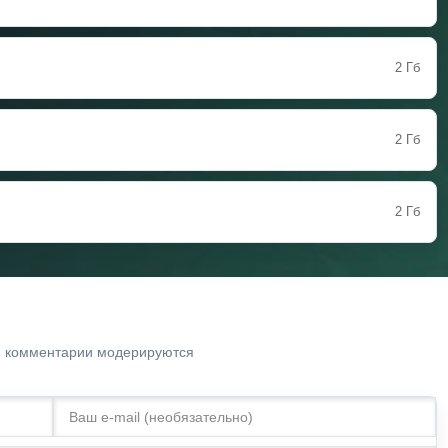
2 Гб
2 Гб
2 Гб
. комментарии модерируются