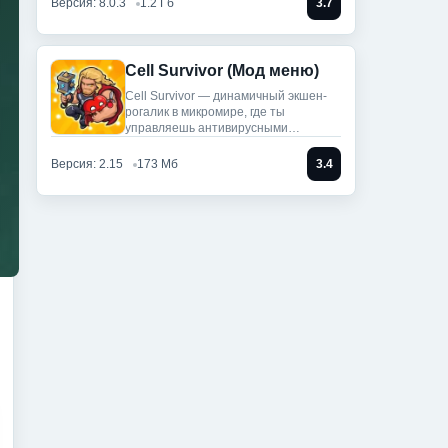
Версия: 8.0.3
1.2 Гб
3.7
Cell Survivor (Мод меню)
Cell Survivor — динамичный экшен-
рогалик в микромире, где ты
управляешь антивирусными
артефактами,
Версия: 2.15
173 Мб
3.4