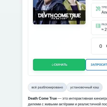
ТРЕ
An
РАЗ
≈ 2
0
СКАЧАТЬ
ЗАПРОСИТ
всё разблокировано
установочный кэш
Death Come True
— это интерактивная киноигр
дилемм с живыми актёрами и реалистичной по