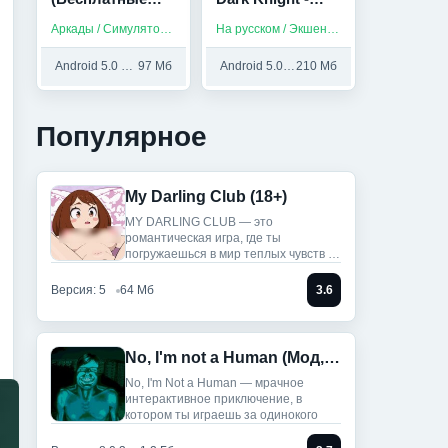
покупки/мод
Stickman
Аркады / Симуляторы / Спортивные / Платные
На русском / Экшен / Платные
меню)
Fighting (Мод,
Много денег)
Android 5.0 и выше
97 Мб
Android 5.0 и выше
210 Мб
Популярное
My Darling Club (18+)
MY DARLING CLUB — это
романтическая игра, где ты
погружаешься в мир теплых чувств и
историй.
Версия: 5
64 Мб
3.6
No, I'm not a Human (Мод, Unlocked)
No, I'm Not a Human — мрачное
интерактивное приключение, в
котором ты играешь за одинокого