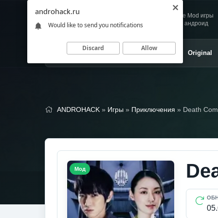
androhack.ru
Andro
Скачивай любимые Mod игры
HACK
и приложения для андроид
Would like to send you notifications
Discard
Allow
Главная
Игры
Приложения
Original
ANDROHACK
»
Игры
»
Приключения
» Death Com
Dea
Мод
ОБ
05