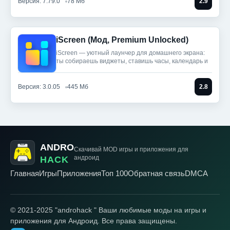
Версия: 7.79.0
78 Мб
2.9
iScreen (Мод, Premium Unlocked)
iScreen — уютный лаунчер для домашнего экрана:
ты собираешь виджеты, ставишь часы, календарь и
Версия: 3.0.05
445 Мб
2.8
ANDRO
Скачивай MOD игры
и приложения для
андроид
HACK
Главная
Игры
Приложения
Топ 100
Обратная связь
DMCA
© 2021-2025 "androhack " Ваши любимые моды на игры и
приложения для Андроид. Все права защищены.