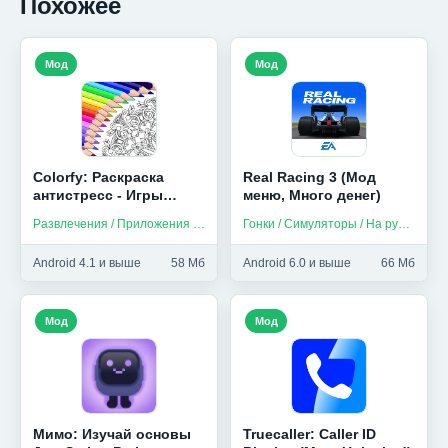
Похожее
Мод
Мод
Colorfy: Раскраска
Real Racing 3 (Мод
антистресс - Игры
меню, Много денег)
бесплатно (Мод,
Развлечения / Приложения на русском
Гонки / Симуляторы / На русском
Unlocked)
Android 4.1 и выше
58 Мб
Android 6.0 и выше
66 Мб
Мод
Мод
Мимо: Изучай основы
Truecaller: Caller ID