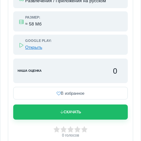
Развлечения / Приложения на русском
РАЗМЕР:
≈ 58 Мб
GOOGLE PLAY:
Открыть
0
НАША ОЦЕНКА
В избранное
СКАЧАТЬ
0
1
2
3
4
5
0
голосов