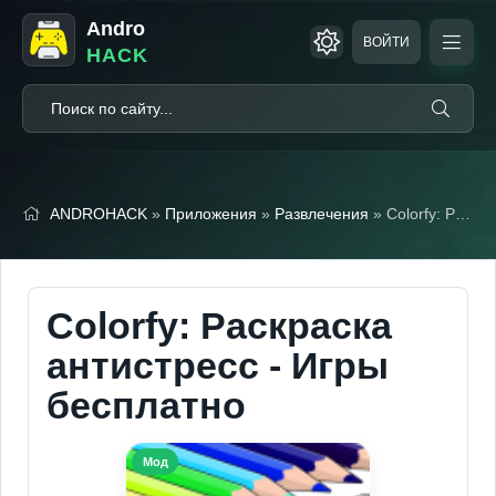
Andro
ВОЙТИ
HACK
ANDROHACK
»
Приложения
»
Развлечения
» Colorfy: Раскраска антистресс - Игры бесплатно (Мод, Unlocked)
Colorfy: Раскраска
антистресс - Игры
бесплатно
Мод