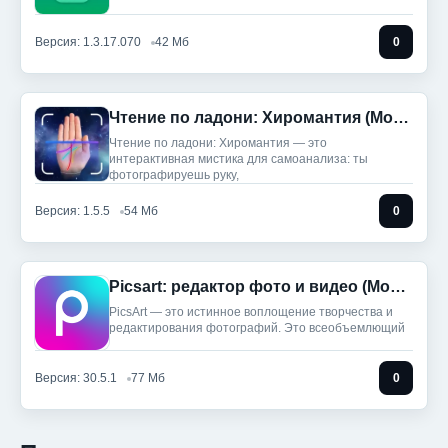
Версия: 1.3.17.070
42 Мб
0
Чтение по ладони: Хиромантия (Мод, Unlocked)
Чтение по ладони: Хиромантия — это
интерактивная мистика для самоанализа: ты
фотографируешь руку,
Версия: 1.5.5
54 Мб
0
Picsart: редактор фото и видео (Мод, Unlocked)
PicsArt — это истинное воплощение творчества и
редактирования фотографий. Это всеобъемлющий
Версия: 30.5.1
77 Мб
0