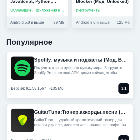
JavaScript, Python,
Blocker (Мод, Unlocked)
HTML и др (Мод,
Обучающие / Приложения на русском
Инструменты
Unlocked)
Android 5.0 и выше
39 Мб
Android 8.0 и выше
125 Мб
Популярное
Spotify: музыка и подкасты (Мод, Всё разблокировано)
Получить в свои руки всю музыку мира. Загрузите
Spotify Premium mod APK прямо сейчас, чтобы
Версия: 9.1.58.1567
135 Мб
3.1
GuitarTuna:Тюнер,аккорды,песни (Мод, Premium Unlocked)
GuitarTuna — удобный хроматический тюнер для
гитар и укулеле, идеален для новичков и профи: ты