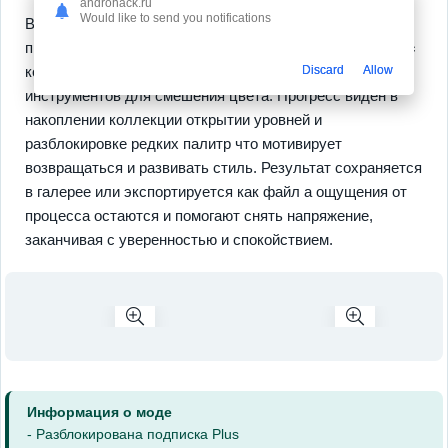
androhack.ru
Would like to send you notifications
Вам доступны
большая библиотека
тщательно
проработанных иллюстраций
интуитивный интерфейс
Discard
Allow
который не мешает творчеству и простой набор
инструментов для смешения цвета. Прогресс виден в
накоплении коллекции открытии уровней и
разблокировке редких палитр что мотивирует
возвращаться и развивать стиль. Результат сохраняется
в галерее или экспортируется как файл а ощущения от
процесса остаются и помогают снять напряжение,
заканчивая с уверенностью и спокойствием.
Информация о моде
- Разблокирована подписка Plus