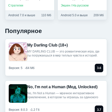
Стратегии
Экшен / На русском
Android 7.0 и выше
110 Мб
Android 5.0 и выше
209 Мб
Популярное
My Darling Club (18+)
MY DARLING CLUB — это романтическая игра, где
ты погружаешься в мир теплых чувств и историй.
Версия: 5
64 Мб
3.6
No, I'm not a Human (Мод, Unlocked)
No, I'm Not a Human — мрачное интерактивное
приключение, в котором ты играешь за одинокого
Версия: 8.0.3
1.2 Гб
3.7