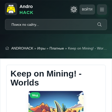
Andro
ВОЙТИ
HACK
ANDROHACK
»
Игры
»
Платные
» Keep on Mining! - Worlds (Полная версия)
Keep on Mining! -
Worlds
Мод