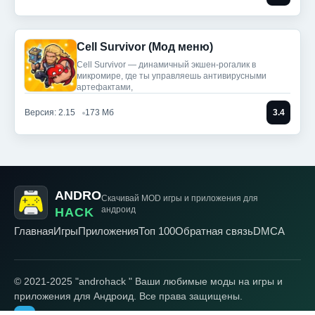
Cell Survivor (Мод меню)
Cell Survivor — динамичный экшен-рогалик в
микромире, где ты управляешь антивирусными
артефактами,
Версия: 2.15
173 Мб
3.4
ANDRO
Скачивай MOD игры
и приложения для
андроид
HACK
Главная
Игры
Приложения
Топ 100
Обратная связь
DMCA
© 2021-2025 "androhack " Ваши любимые моды на игры и
приложения для Андроид. Все права защищены.