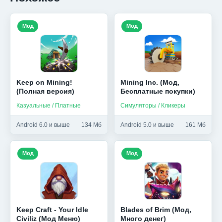
Мод
Мод
Keep on Mining!
Mining Inc. (Мод,
(Полная версия)
Бесплатные покупки)
Казуальные / Платные
Симуляторы / Кликеры
Android 6.0 и выше
134 Мб
Android 5.0 и выше
161 Мб
Мод
Мод
Keep Craft - Your Idle
Blades of Brim (Мод,
Civiliz (Мод Меню)
Много денег)