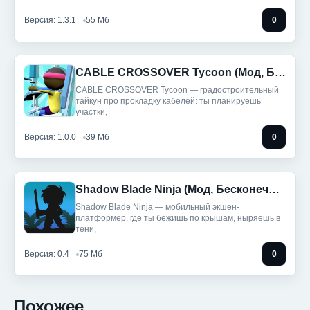
Версия: 1.3.1
55 Мб
0
CABLE CROSSOVER Tycoon (Мод, Бесплатные награды)
CABLE CROSSOVER Tycoon — градостроительный
тайкун про прокладку кабелей: ты планируешь
участки,
Версия: 1.0.0
39 Мб
0
Shadow Blade Ninja (Мод, Бесконечные деньги)
Shadow Blade Ninja — мобильный экшен-
платформер, где ты бежишь по крышам, ныряешь в
тени,
Версия: 0.4
75 Мб
0
Похожее