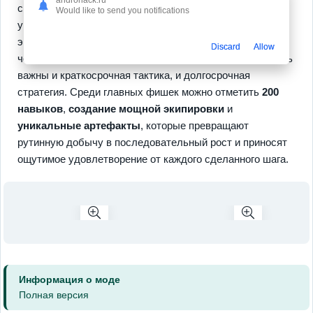
система создания экипировки и торговая площадка с
Would like to send you notifications
уникальными предметами, что даёт простор для
экспериментов. Основные преимущества ощущаются
Discard
Allow
через долгую прокачку и правильные комбинации; здесь
важны и краткосрочная тактика, и долгосрочная
стратегия. Среди главных фишек можно отметить
200
навыков
,
создание мощной экипировки
и
уникальные артефакты
, которые превращают
рутинную добычу в последовательный рост и приносят
ощутимое удовлетворение от каждого сделанного шага.
Информация о моде
Полная версия