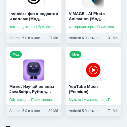
Instasize фото редактор
VIMAGE - AI Photo
и коллаж (Мод,
Animation (Мод,
Premium)
Premium)
Фоторедакторы / Приложения на русском
Фоторедакторы / Приложения на русском
Android 6.0 и выше
27 Мб
Android 6.0 и выше
131 Мб
Мод
Мод
Мимо: Изучай основы
YouTube Music
JavaScript, Python,
(Premium)
HTML и др (Мод,
Обучающие / Приложения на русском
Музыка / Мультимедиа / Приложения на русском
Unlocked)
Android 5.0 и выше
39 Мб
Android 5.0 и выше
71 Мб