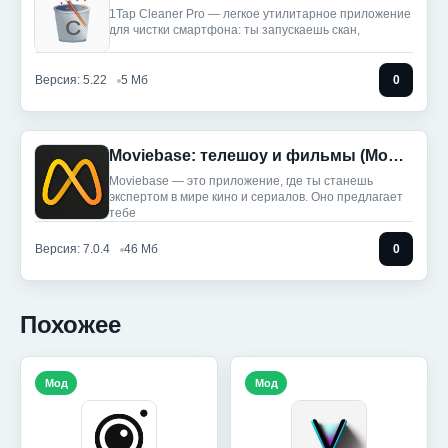
1Tap Cleaner Pro — легкое утилитарное приложение
для чистки смартфона: ты запускаешь скан,
Версия: 5.22
5 Мб
0
Moviebase: телешоу и фильмы (Мод, Unlocked)
Moviebase — это приложение, где ты станешь
экспертом в мире кино и сериалов. Оно предлагает
тебе
Версия: 7.0.4
46 Мб
0
Похожее
Мод
Мод