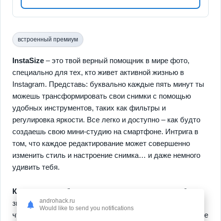
встроенный премиум
InstaSize
– это твой верный помощник в мире фото,
специально для тех, кто живет активной жизнью в
Instagram. Представь: буквально каждые пять минут ты
можешь трансформировать свои снимки с помощью
удобных инструментов, таких как фильтры и
регулировка яркости. Все легко и доступно – как будто
создаешь свою мини-студию на смартфоне. Интрига в
том, что каждое редактирование может совершенно
изменить стиль и настроение снимка… и даже немного
удивить тебя.
Ключевые особенности:
простота и скорость работы,
androhack.ru
знакомый интерфейс как у Instagram – все для того,
Would like to send you notifications
чтобы твои снимки сразу были готовы для загрузки. И не