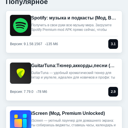
Популярное
Spotify: музыка и подкасты (Мод, Всё разблокировано)
Получить в свои руки всю музыку мира. Загрузите
Spotify Premium mod APK прямо сейчас, чтобы
Версия: 9.1.58.1567
135 Мб
3.1
GuitarTuna:Тюнер,аккорды,песни (Мод, Premium Unlocked)
GuitarTuna — удобный хроматический тюнер для
гитар и укулеле, идеален для новичков и профи: ты
Версия: 7.79.0
78 Мб
2.9
iScreen (Мод, Premium Unlocked)
iScreen — уютный лаунчер для домашнего экрана:
ты собираешь виджеты, ставишь часы, календарь и