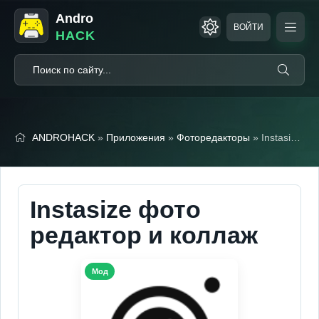
Andro
ВОЙТИ
HACK
ANDROHACK
»
Приложения
»
Фоторедакторы
» Instasize фото редактор и коллаж (Мод, Premium)
Instasize фото
редактор и коллаж
Мод