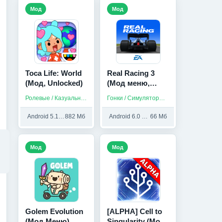
Мод
Мод
Toca Life: World
Real Racing 3
(Мод, Unlocked)
(Мод меню,
Много денег)
Ролевые / Казуальные
Гонки / Симуляторы / На русском
Android 5.1 и выше
882 Мб
Android 6.0 и выше
66 Мб
Мод
Мод
Golem Evolution
[ALPHA] Cell to
(Мод Меню)
Singularity (Мод