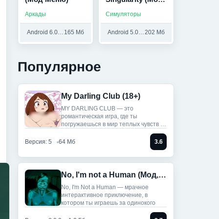
Меню)
Аркады
Симуляторы
Android 6.0 и выше
165 Мб
Android 5.0 и выше
202 Мб
Популярное
My Darling Club (18+)
MY DARLING CLUB — это
романтическая игра, где ты
погружаешься в мир теплых чувств и
историй.
Версия: 5
64 Мб
3.6
No, I'm not a Human (Мод, Unlocked)
No, I'm Not a Human — мрачное
интерактивное приключение, в
котором ты играешь за одинокого