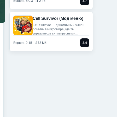
Версия: 8.0.3
1.2 Гб
3.7
Cell Survivor (Мод меню)
Cell Survivor — динамичный экшен-
рогалик в микромире, где ты
управляешь антивирусными
артефактами,
Версия: 2.15
173 Мб
3.4