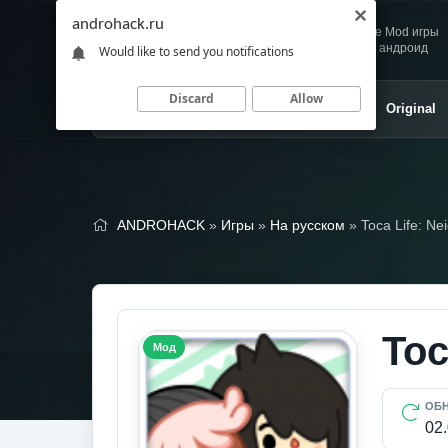
androhack.ru
Andro
Скачивай любимые Mod игры
HACK
и приложения для андроид
Would like to send you notifications
Discard
Allow
Главная
Игры
Приложения
Original
ANDROHACK
»
Игры
»
На русском
» Toca Life: Ne
Toc
Мод
ОБ
02