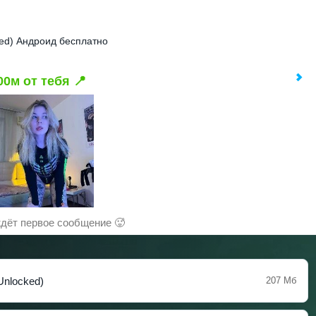
ked) Андроид бесплатно
00м от тебя 📍
дёт первое сообщение 🥵
Unlocked)
207 Мб