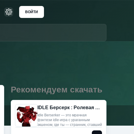
ВОЙТИ
Рекомендуем скачать
IDLE Берсерк : Ролевая игра (Мод Меню)
Idle Berserker — это мрачная
фэнтези idle-игра с ураганным
экшеном, где ты — странник, ставший