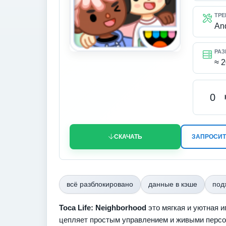
ТРЕ
An
РАЗ
≈ 
0
СКАЧАТЬ
ЗАПРОСИТ
всё разблокировано
данные в кэше
под
Toca Life: Neighborhood
это мягкая и уютная и
цепляет простым управлением и живыми персо