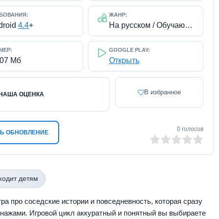
БОВАНИЯ:
ЖАНР:
droid
4.4
+
На русском / Обучающие / Ролевые / Платные
МЕР:
GOOGLE PLAY:
207 Мб
Открыть
В избранное
НАША ОЦЕНКА
0
голосов
Ь ОБНОВЛЕНИЕ
0
1
2
3
4
5
ходит детям
гра про соседские истории и повседневность, которая сразу
нажами. Игровой цикл аккуратный и понятный вы выбираете