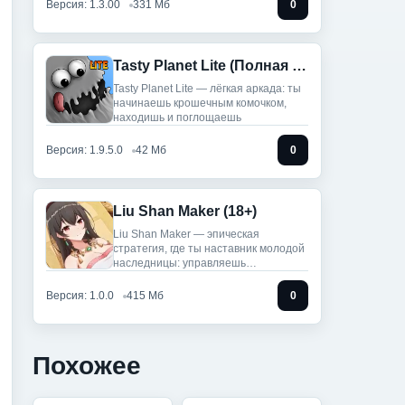
Версия: 1.3.00
331 Мб
0
Tasty Planet Lite (Полная версия)
Tasty Planet Lite — лёгкая аркада: ты
начинаешь крошечным комочком,
находишь и поглощаешь
Версия: 1.9.5.0
42 Мб
0
Liu Shan Maker (18+)
Liu Shan Maker — эпическая
стратегия, где ты наставник молодой
наследницы: управляешь
провинцией,
Версия: 1.0.0
415 Мб
0
Похожее